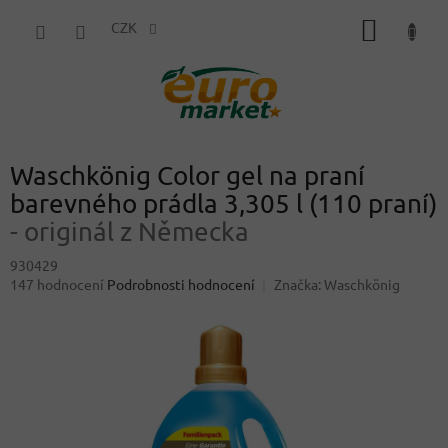
Přejít
NÁKUP
na
CZK
obsah
KOŠÍK
Waschkönig Color gel na praní
barevného prádla 3,305 l (110 praní)
- originál z Německa
930429
Průměrné
147 hodnocení
Podrobnosti hodnocení
Značka:
Waschkönig
hodnocení
produktu
je
3,3
z
5
hvězdiček.