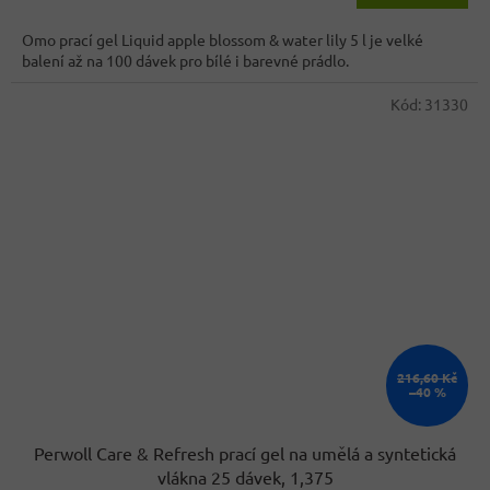
3,3
cena:
z
Omo prací gel Liquid apple blossom & water lily 5 l je velké
5
balení až na 100 dávek pro bílé i barevné prádlo.
hvězdiček.
Kód:
31330
216,60 Kč
–40 %
Perwoll Care & Refresh prací gel na umělá a syntetická
vlákna 25 dávek, 1,375