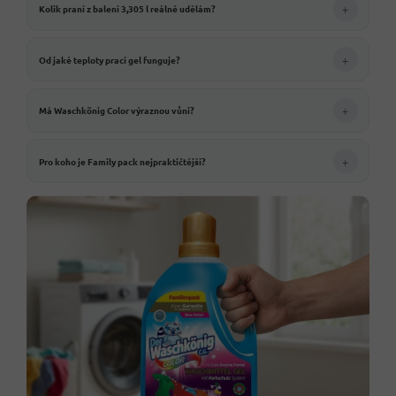
+
Kolik praní z balení 3,305 l reálně udělám?
+
Od jaké teploty prací gel funguje?
+
Má Waschkönig Color výraznou vůni?
+
Pro koho je Family pack nejpraktičtější?