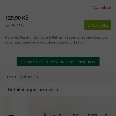
Vyprodáno
129,90 Kč
Měrná
5,20 Kč / 1 ks
Do košíku
cena:
Perwoll Waschmittel Care & Refresh je specializovaný prací gel
určený pro sportovní a outdoorové prádlo, který...
ZOBRAZIT VŠECHNY SOUVISEJÍCÍ PRODUKTY
Popis
Diskuze (1)
Detailní popis produktu