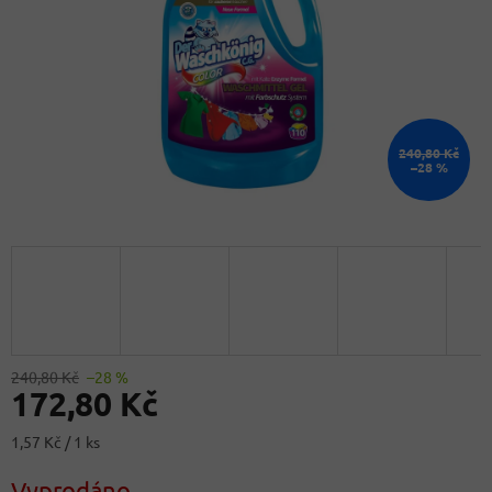
240,80 Kč
–28 %
240,80 Kč
–28 %
172,80 Kč
Měrná
1,57 Kč / 1 ks
cena:
Vyprodáno