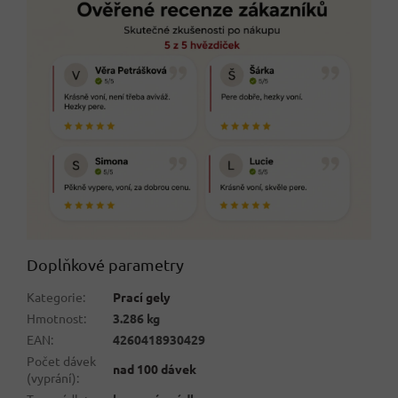
Doplňkové parametry
Kategorie
:
Prací gely
Hmotnost
:
3.286 kg
EAN
:
4260418930429
Počet dávek
nad 100 dávek
(vyprání)
: