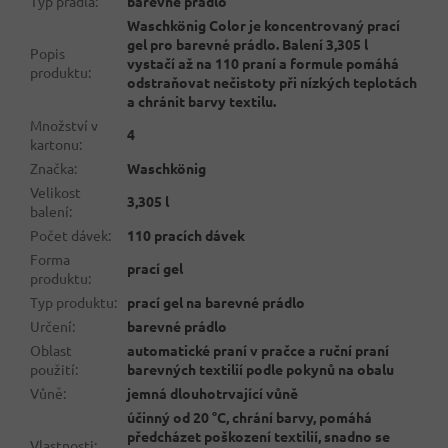
Typ prádla
:
barevné prádlo
Waschkönig Color je koncentrovaný prací
gel pro barevné prádlo. Balení 3,305 l
Popis
vystačí až na 110 praní a formule pomáhá
produktu
:
odstraňovat nečistoty při nízkých teplotách
a chránit barvy textilu.
Množství v
4
kartonu
:
Značka
:
Waschkönig
Velikost
3,305 l
balení
:
Počet dávek
:
110 pracích dávek
Forma
prací gel
produktu
:
Typ produktu
:
prací gel na barevné prádlo
Určení
:
barevné prádlo
Oblast
automatické praní v pračce a ruční praní
použití
:
barevných textilií podle pokynů na obalu
Vůně
:
jemná dlouhotrvající vůně
účinný od 20 °C, chrání barvy, pomáhá
předcházet poškození textilií, snadno se
Vlastnosti
: