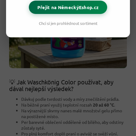
Přejít na NěmeckýEshop.cz
Chci si jen prohlédnout sortiment
💡 Jak Waschkönig Color používat, aby
dával nejlepší výsledek?
Dávkuj podle tvrdosti vody a míry znečištění prádla.
Na běžné praní využij teplotní rozsah
20 až 60 °C
.
Na výraznější skvrny nanes malé množství gelu přímo
na postižené místo.
Per barevné oblečení odděleně od bílého, aby odstíny
zůstaly syté.
Pro plný komfort doplň praní o aviváž se svěží vůní.