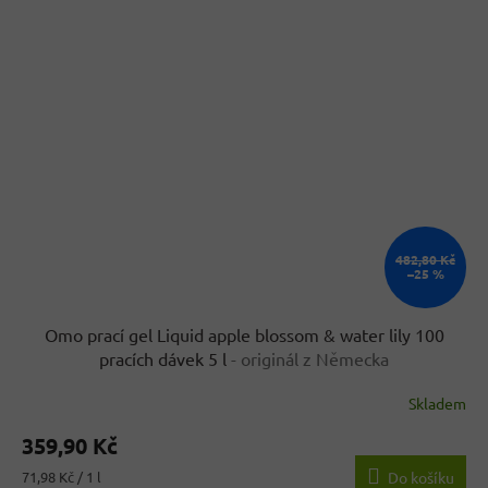
482,80 Kč
–25 %
Omo prací gel Liquid apple blossom & water lily 100
pracích dávek 5 l
- originál z Německa
Skladem
Průměrné
hodnocení
359,90 Kč
produktu
je
Měrná
71,98 Kč / 1 l
Do košíku