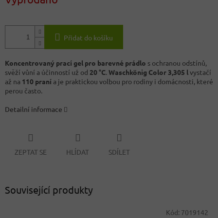
Přidat do košíku
Koncentrovaný prací gel pro barevné prádlo
s ochranou odstínů,
svěží vůní a účinností už od
20 °C
.
Waschkönig Color 3,305 l
vystačí
až na
110 praní
a je praktickou volbou pro rodiny i domácnosti, které
perou často.
Detailní informace
ZEPTAT SE
HLÍDAT
SDÍLET
Související produkty
Kód:
7019142