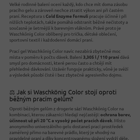
Velké rodinné balení ocení každý, kdo chce mít doma zásobu
pracího gelu a zároveň nechce ztratit výkon ani při častém
praní. Receptura s
Cold Enzyme formulí
pracuje účinně i při
nižších teplotách, takže pomáhá odstranit běžné nečistoty a
současně je šetrnější k barevným vláknům. Právě proto je
Waschkönig Color oblíbený pro trička, dětské oblečení,
sportovní textil i každodenní domácí praní.
Prací gel Waschkönig Color navíc nezabírá zbytečně moc
místa v poměru k počtu dávek. Balení
3,305 l / 110 praní
dává
smysl pro domácnosti, které perou často a chtějí mít
přehledné dávkování. Uzávěr funguje prakticky, vůně je svěží
a výsledek působí čistě i bez zbytečně agresivního dojmu.
⚖️ Jak si Waschkönig Color stojí oproti
běžným pracím gelům?
Oproti běžným gelům z drogerie sází Waschkönig Color na
kombinaci, kterou zákazníci hledají nejčastěji:
ochrana barev,
účinnost už při 20 °C a vysoký počet pracích dávek
. Místo
anonymního univerzálního gelu dostaneš prací prostředek
zaměřený přímo na barevné prádlo, který je vhodný na
pravidelné praní a díky koncentrovanému složení vydrží déle.