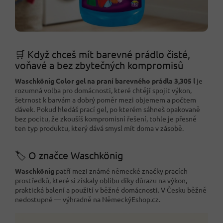
🛒 Když chceš mít barevné prádlo čisté,
voňavé a bez zbytečných kompromisů
Waschkönig Color gel na praní barevného prádla 3,305 l
je
rozumná volba pro domácnosti, které chtějí spojit výkon,
šetrnost k barvám a dobrý poměr mezi objemem a počtem
dávek. Pokud hledáš prací gel, po kterém sáhneš opakovaně
bez pocitu, že zkoušíš kompromisní řešení, tohle je přesně
ten typ produktu, který dává smysl mít doma v zásobě.
🏷️ O značce Waschkönig
Waschkönig
patří mezi známé německé značky pracích
prostředků, které si získaly oblibu díky důrazu na výkon,
praktická balení a použití v běžné domácnosti. V Česku běžně
nedostupné — výhradně na NěmeckýEshop.cz.