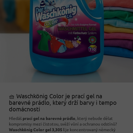
🧺 Waschkönig Color je prací gel na
barevné prádlo, který drží barvy i tempo
domácnosti
Hledáš
prací gel na barevné prádlo
, který nebude dělat
kompromisy mezi čistotou, svěží vůní a ochranou odstínů?
Waschkönig Color gel 3,305 l
je koncentrovaný německý