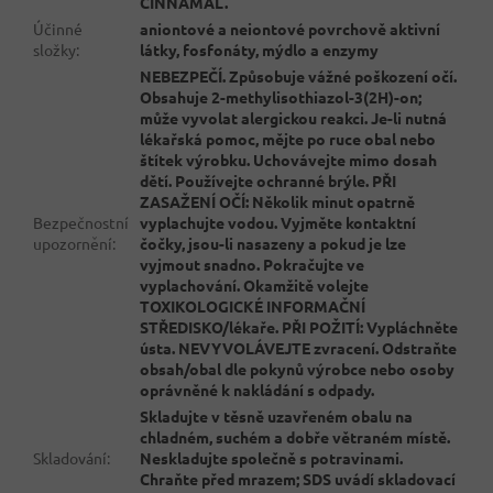
CINNAMAL.
Účinné
aniontové a neiontové povrchově aktivní
složky
:
látky, fosfonáty, mýdlo a enzymy
NEBEZPEČÍ. Způsobuje vážné poškození očí.
Obsahuje 2-methylisothiazol-3(2H)-on;
může vyvolat alergickou reakci. Je-li nutná
lékařská pomoc, mějte po ruce obal nebo
štítek výrobku. Uchovávejte mimo dosah
dětí. Používejte ochranné brýle. PŘI
ZASAŽENÍ OČÍ: Několik minut opatrně
Bezpečnostní
vyplachujte vodou. Vyjměte kontaktní
upozornění
:
čočky, jsou-li nasazeny a pokud je lze
vyjmout snadno. Pokračujte ve
vyplachování. Okamžitě volejte
TOXIKOLOGICKÉ INFORMAČNÍ
STŘEDISKO/lékaře. PŘI POŽITÍ: Vypláchněte
ústa. NEVYVOLÁVEJTE zvracení. Odstraňte
obsah/obal dle pokynů výrobce nebo osoby
oprávněné k nakládání s odpady.
Skladujte v těsně uzavřeném obalu na
chladném, suchém a dobře větraném místě.
Skladování
:
Neskladujte společně s potravinami.
Chraňte před mrazem; SDS uvádí skladovací