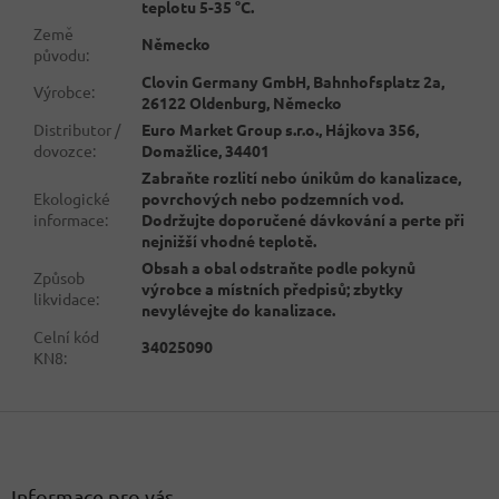
teplotu 5-35 °C.
Země
Německo
původu
:
Clovin Germany GmbH, Bahnhofsplatz 2a,
Výrobce
:
26122 Oldenburg, Německo
Distributor /
Euro Market Group s.r.o., Hájkova 356,
dovozce
:
Domažlice, 34401
Zabraňte rozlití nebo únikům do kanalizace,
Ekologické
povrchových nebo podzemních vod.
informace
:
Dodržujte doporučené dávkování a perte při
nejnižší vhodné teplotě.
Obsah a obal odstraňte podle pokynů
Způsob
výrobce a místních předpisů; zbytky
likvidace
:
nevylévejte do kanalizace.
Celní kód
34025090
KN8
:
Z
á
p
a
Informace pro vás