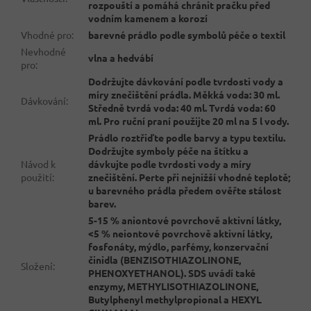
rozpouští a pomáhá chránit pračku před
vodním kamenem a korozí
Vhodné pro
:
barevné prádlo podle symbolů péče o textil
Nevhodné
vlna a hedvábí
pro
:
Dodržujte dávkování podle tvrdosti vody a
míry znečištění prádla. Měkká voda: 30 ml.
Dávkování
:
Středně tvrdá voda: 40 ml. Tvrdá voda: 60
ml. Pro ruční praní použijte 20 ml na 5 l vody.
Prádlo roztřiďte podle barvy a typu textilu.
Dodržujte symboly péče na štítku a
Návod k
dávkujte podle tvrdosti vody a míry
použití
:
znečištění. Perte při nejnižší vhodné teplotě;
u barevného prádla předem ověřte stálost
barev.
5-15 % aniontové povrchově aktivní látky,
<5 % neiontové povrchově aktivní látky,
fosfonáty, mýdlo, parfémy, konzervační
činidla (BENZISOTHIAZOLINONE,
Složení
:
PHENOXYETHANOL). SDS uvádí také
enzymy, METHYLISOTHIAZOLINONE,
Butylphenyl methylpropional a HEXYL