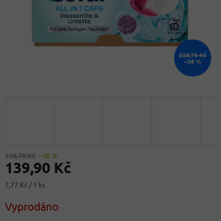
228,70 Kč
–38 %
228,70 Kč
–38 %
139,90 Kč
Měrná
7,77 Kč / 1 ks
cena:
Vyprodáno