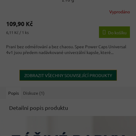
Vyprodáno
109,90 Kč
Měrná
6,11 Kč / 1 ks
Do košíku
cena:
Praní bez odměřování a bez chaosu. Spee Power Caps Universal
4v1 jsou předem nadávkované univerzální kapsle, které...
ZOBRAZIT VŠECHNY SOUVISEJÍCÍ PRODUKTY
Popis
Diskuze (1)
Detailní popis produktu