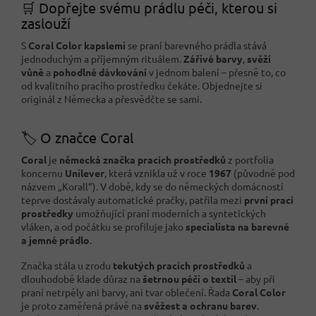
🛒 Dopřejte svému prádlu péči, kterou si
zaslouží
S
Coral Color kapslemi
se praní barevného prádla stává
jednoduchým a příjemným rituálem.
Zářivé barvy
,
svěží
vůně
a
pohodlné dávkování
v jednom balení – přesně to, co
od kvalitního pracího prostředku čekáte. Objednejte si
originál z Německa a přesvědčte se sami.
🏷️ O značce Coral
Coral
je
německá značka pracích prostředků
z portfolia
koncernu
Unilever
, která vznikla už v roce
1967
(původně pod
názvem „Korall“). V době, kdy se do německých domácností
teprve dostávaly automatické pračky, patřila mezi
první prací
prostředky
umožňující praní moderních a syntetických
vláken, a od počátku se profiluje jako
specialista na barevné
a jemné prádlo
.
Značka stála u zrodu
tekutých pracích prostředků
a
dlouhodobě klade důraz na
šetrnou péči o textil
– aby při
praní netrpěly ani barvy, ani tvar oblečení. Řada
Coral Color
je proto zaměřená právě na
svěžest a ochranu barev
.