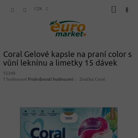
Přejít
NÁKUP
na
CZK
obsah
KOŠÍK
Coral Gelové kapsle na praní color s
vůní leknínu a limetky 15 dávek
55349
Průměrné
7 hodnocení
Podrobnosti hodnocení
Značka:
Coral
hodnocení
produktu
je
3,7
z
5
hvězdiček.