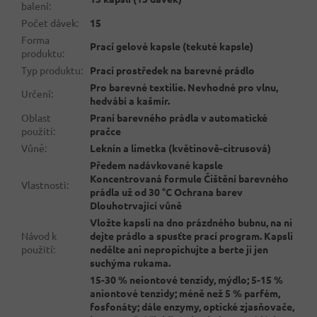
balení
:
Počet dávek
:
15
Forma
Prací gelové kapsle (tekuté kapsle)
produktu
:
Typ produktu
:
Prací prostředek na barevné prádlo
Pro barevné textilie. Nevhodné pro vlnu,
Určení
:
hedvábí a kašmír.
Oblast
Praní barevného prádla v automatické
použití
:
pračce
Vůně
:
Leknín a limetka (květinově-citrusová)
Předem nadávkované kapsle
Koncentrovaná formule Čištění barevného
Vlastnosti
:
prádla už od 30 °C Ochrana barev
Dlouhotrvající vůně
Vložte kapsli na dno prázdného bubnu, na ni
Návod k
dejte prádlo a spusťte prací program. Kapsli
použití
:
nedělte ani nepropichujte a berte ji jen
suchýma rukama.
15-30 % neiontové tenzidy, mýdlo; 5-15 %
aniontové tenzidy; méně než 5 % parfém,
fosfonáty; dále enzymy, optické zjasňovače,