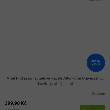
605 Kč
–33 %
Ariel Professional gelové kapsle All-in-One Universal 50
dávek
- profi Qualität
Skladem
399,90 Kč
Měrná
8 Kč / 1 ks