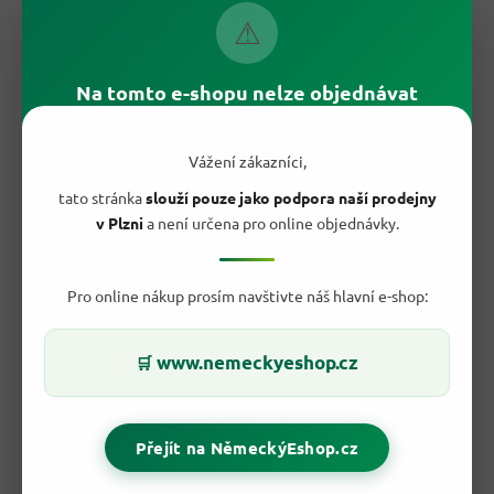
⚠
Na tomto e-shopu nelze objednávat
Vážení zákazníci,
tato stránka
slouží pouze jako podpora naší prodejny
✅ Proč si Coral Color kapsle zamilujete?
v Plzni
a není určena pro online objednávky.
Ochrana barev
– pomáhá udržet sytost a zářivost
barevného prádla.
Předem nadávkované kapsle
bez odměřování a
Pro online nákup prosím navštivte náš hlavní e-shop:
přelévání.
Svěží vůně leknínu a limetky
s dlouhotrvajícím
efektem.
www.nemeckyeshop.cz
🛒
Účinné už od 30 °C
– šetří energii i vaše peníze.
Koncentrovaná formule
s vysokou čisticí silou na
každodenní špínu.
15 dávek v balení
pro spoustu zářivých praní.
Přejít na NěmeckýEshop.cz
Čistota bez šmouh
a bez zbytků pracího prostředku.
Snadné a rychlé použití
– kapsle do bubnu, prádlo a
hotovo.