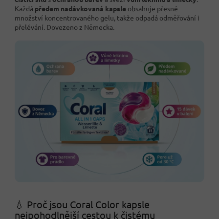
Každá
předem nadávkovaná kapsle
obsahuje přesné
množství koncentrovaného gelu, takže odpadá odměřování i
přelévání. Dovezeno z Německa.
💧 Proč jsou Coral Color kapsle
nejpohodlnější cestou k čistému