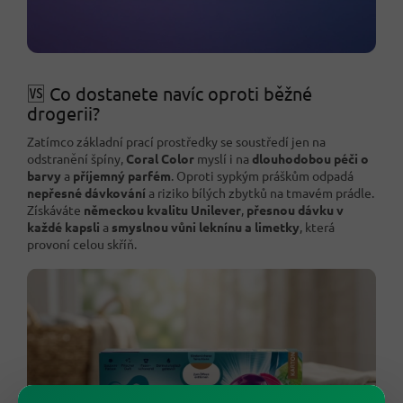
🆚 Co dostanete navíc oproti běžné
drogerii?
Zatímco základní prací prostředky se soustředí jen na
odstranění špíny,
Coral Color
myslí i na
dlouhodobou péči o
barvy
a
příjemný parfém
. Oproti sypkým práškům odpadá
nepřesné dávkování
a riziko bílých zbytků na tmavém prádle.
Získáváte
německou kvalitu Unilever
,
přesnou dávku v
každé kapsli
a
smyslnou vůni leknínu a limetky
, která
provoní celou skříň.