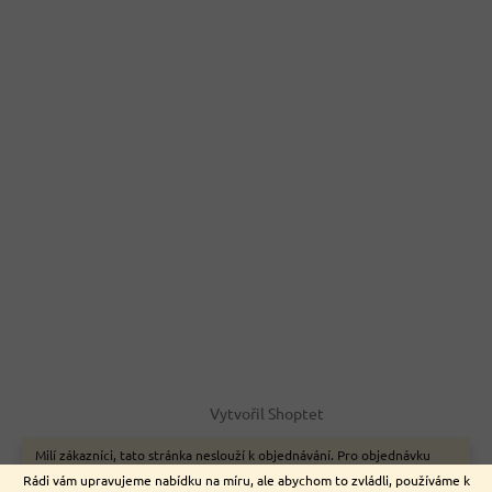
Vytvořil Shoptet
Milí zákazníci, tato stránka neslouží k objednávání. Pro objednávku
zboží on-line využijte naše webové stránky www.nemeckyeshop.cz
Copyright 2026
Euromarket
. Všechna práva vyhrazena.
Rádi vám upravujeme nabídku na míru, ale abychom to zvládli, používáme k