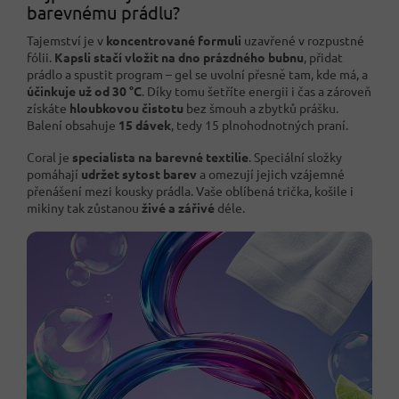
barevnému prádlu?
Tajemství je v
koncentrované formuli
uzavřené v rozpustné
fólii.
Kapsli stačí vložit na dno prázdného bubnu
, přidat
prádlo a spustit program – gel se uvolní přesně tam, kde má, a
účinkuje už od 30 °C
. Díky tomu šetříte energii i čas a zároveň
získáte
hloubkovou čistotu
bez šmouh a zbytků prášku.
Balení obsahuje
15 dávek
, tedy 15 plnohodnotných praní.
Coral je
specialista na barevné textilie
. Speciální složky
pomáhají
udržet sytost barev
a omezují jejich vzájemné
přenášení mezi kousky prádla. Vaše oblíbená trička, košile i
mikiny tak zůstanou
živé a zářivé
déle.