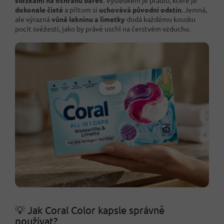
dokonale čisté
a přitom si
uchovává původní odstín
. Jemná,
ale výrazná
vůně leknínu a limetky
dodá každému kousku
pocit svěžesti, jako by právě uschl na čerstvém vzduchu.
💡 Jak Coral Color kapsle správně
používat?