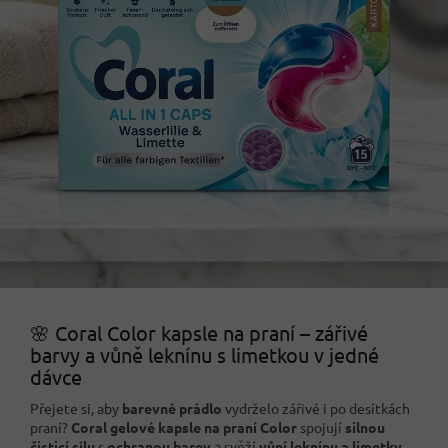
🌸 Coral Color kapsle na praní – zářivé
barvy a vůně leknínu s limetkou v jedné
dávce
Přejete si, aby
barevné prádlo
vydrželo zářivé i po desítkách
praní?
Coral gelové kapsle na praní Color
spojují
silnou
čisticí sílu
s
ochranou barev
a svěží
vůní leknínu a limetky
.