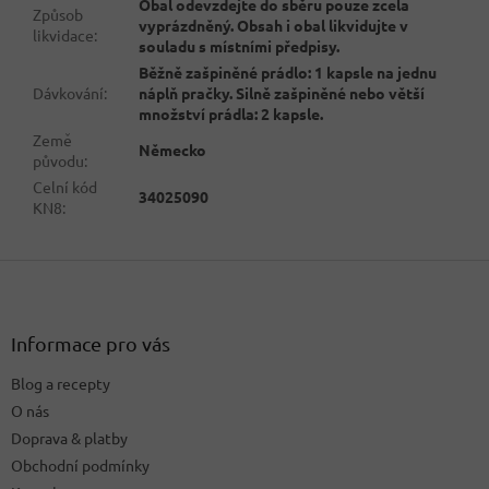
Obal odevzdejte do sběru pouze zcela
Způsob
vyprázdněný. Obsah i obal likvidujte v
likvidace
:
souladu s místními předpisy.
Běžně zašpiněné prádlo: 1 kapsle na jednu
Dávkování
:
náplň pračky. Silně zašpiněné nebo větší
množství prádla: 2 kapsle.
Země
Německo
původu
:
Celní kód
34025090
KN8
:
Z
á
p
a
Informace pro vás
t
Blog a recepty
í
O nás
Doprava & platby
Obchodní podmínky