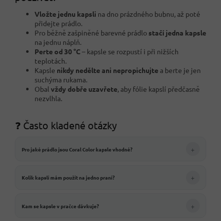
Vložte jednu kapsli
na dno prázdného bubnu, až poté
přidejte prádlo.
Pro běžně zašpiněné barevné prádlo
stačí jedna kapsle
na jednu náplň.
Perte od 30 °C
– kapsle se rozpustí i při nižších
teplotách.
Kapsle
nikdy nedělte ani nepropichujte
a berte je jen
suchýma rukama.
Obal
vždy dobře uzavřete
, aby fólie kapslí předčasně
nezvlhla.
❓ Často kladené otázky
+
Pro jaké prádlo jsou Coral Color kapsle vhodné?
+
Kolik kapslí mám použít na jedno praní?
+
Kam se kapsle v pračce dávkuje?