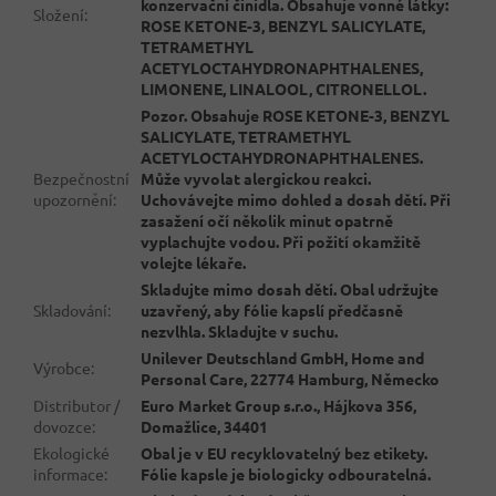
konzervační činidla. Obsahuje vonné látky:
Složení
:
ROSE KETONE-3, BENZYL SALICYLATE,
TETRAMETHYL
ACETYLOCTAHYDRONAPHTHALENES,
LIMONENE, LINALOOL, CITRONELLOL.
Pozor. Obsahuje ROSE KETONE-3, BENZYL
SALICYLATE, TETRAMETHYL
ACETYLOCTAHYDRONAPHTHALENES.
Bezpečnostní
Může vyvolat alergickou reakci.
upozornění
:
Uchovávejte mimo dohled a dosah dětí. Při
zasažení očí několik minut opatrně
vyplachujte vodou. Při požití okamžitě
volejte lékaře.
Skladujte mimo dosah dětí. Obal udržujte
Skladování
:
uzavřený, aby fólie kapslí předčasně
nezvlhla. Skladujte v suchu.
Unilever Deutschland GmbH, Home and
Výrobce
:
Personal Care, 22774 Hamburg, Německo
Distributor /
Euro Market Group s.r.o., Hájkova 356,
dovozce
:
Domažlice, 34401
Ekologické
Obal je v EU recyklovatelný bez etikety.
informace
:
Fólie kapsle je biologicky odbouratelná.