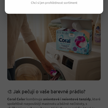
Chci si jen prohlédnout sortiment
Německá kvalita
od specialisty na barevné prádlo.
🎨 Jak pečují o vaše barevné prádlo?
Coral Color
kombinuje
aniontové i neiontové tenzidy
, které
spolehlivě rozpouštějí mastnotu a běžné nečistoty, s
složkami na ochranu barev
. Výsledkem je prádlo, které je