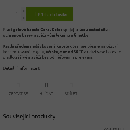
Přidat do košíku
Prací
gelové kapsle Coral Color
spojují
silnou čisticí sílu
s
ochranou barev
a svěží
vůní leknínu a limetky
.
Každá
předem nadávkovaná kapsle
obsahuje přesné množství
koncentrovaného gelu,
účinkuje už od 30 °C
a udrží vaše barevné
prádlo
zářivé a svěží
bez odměřování a přelévání.
Detailní informace
ZEPTAT SE
HLÍDAT
SDÍLET
Související produkty
Kód:
53111