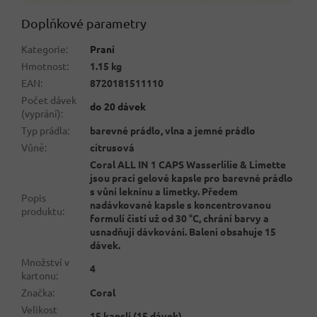
Doplňkové parametry
Kategorie
:
Praní
Hmotnost
:
1.15 kg
EAN
:
8720181511110
Počet dávek
do 20 dávek
(vyprání)
:
Typ prádla
:
barevné prádlo, vlna a jemné prádlo
Vůně
:
citrusová
Coral ALL IN 1 CAPS Wasserlilie & Limette
jsou prací gelové kapsle pro barevné prádlo
s vůní leknínu a limetky. Předem
Popis
nadávkované kapsle s koncentrovanou
produktu
:
formulí čistí už od 30 °C, chrání barvy a
usnadňují dávkování. Balení obsahuje 15
dávek.
Množství v
4
kartonu
:
Značka
:
Coral
Velikost
15 kapslí (15 dávek)