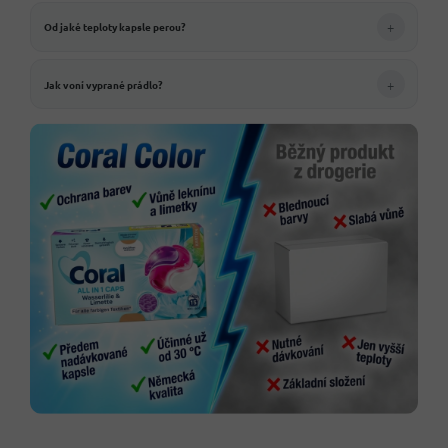
+
Od jaké teploty kapsle perou?
+
Jak voní vyprané prádlo?