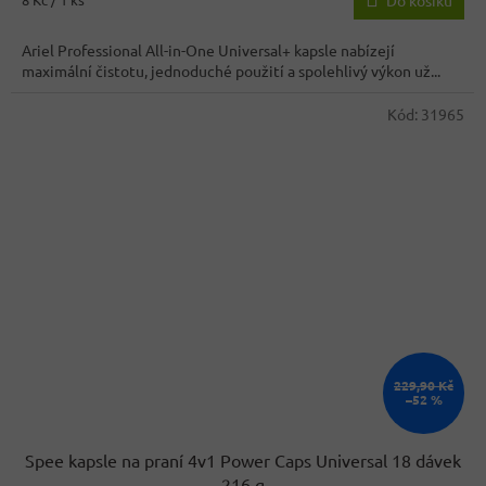
Do košíku
cena:
Ariel Professional All-in-One Universal+ kapsle nabízejí
maximální čistotu, jednoduché použití a spolehlivý výkon už...
Kód:
31965
229,90 Kč
–52 %
Spee kapsle na praní 4v1 Power Caps Universal 18 dávek
216 g