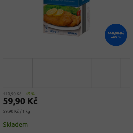
110,90 Kč
–45 %
110,90 Kč
–45 %
59,90 Kč
Měrná
59,90 Kč / 1 kg
cena:
Skladem