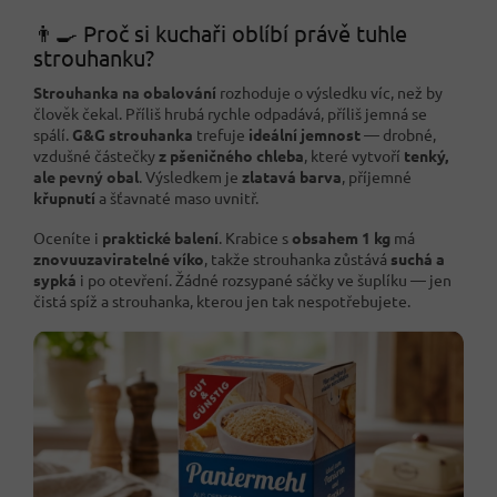
👨‍🍳 Proč si kuchaři oblíbí právě tuhle
strouhanku?
Strouhanka na obalování
rozhoduje o výsledku víc, než by
člověk čekal. Příliš hrubá rychle odpadává, příliš jemná se
spálí.
G&G strouhanka
trefuje
ideální jemnost
— drobné,
vzdušné částečky
z pšeničného chleba
, které vytvoří
tenký,
ale pevný obal
. Výsledkem je
zlatavá barva
, příjemné
křupnutí
a šťavnaté maso uvnitř.
Oceníte i
praktické balení
. Krabice s
obsahem 1 kg
má
znovuuzaviratelné víko
, takže strouhanka zůstává
suchá a
sypká
i po otevření. Žádné rozsypané sáčky ve šuplíku — jen
čistá spíž a strouhanka, kterou jen tak nespotřebujete.