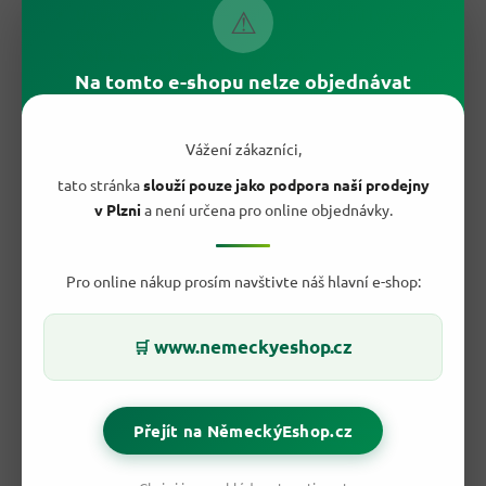
⚠
Univerzální použití
— obalování, zapékání i vysypání
forem.
Velké balení 1 kg
na desítky porcí.
Znovuuzaviratelná krabice
udrží strouhanku v suchu.
Na tomto e-shopu nelze objednávat
Výhodná cena
za kilogram.
Poctivá německá kvalita
značky G&G.
Vždy po ruce
jako základní surovina do spíže.
Vážení zákazníci,
tato stránka
slouží pouze jako podpora naší prodejny
v Plzni
a není určena pro online objednávky.
Pro online nákup prosím navštivte náš hlavní e-shop:
www.nemeckyeshop.cz
🛒
Přejít na NěmeckýEshop.cz