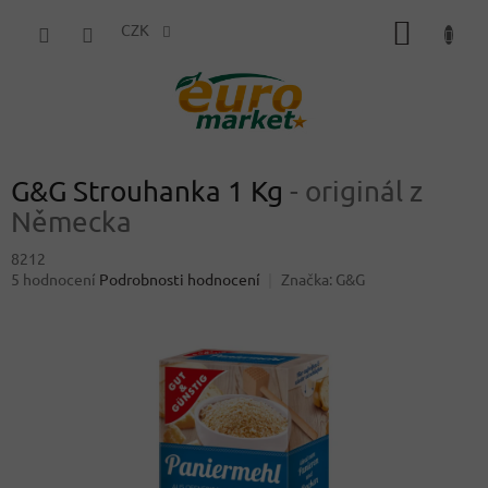
Přejít
NÁKUP
na
CZK
obsah
KOŠÍK
G&G Strouhanka 1 Kg
- originál z
Německa
8212
Průměrné
5 hodnocení
Podrobnosti hodnocení
Značka:
G&G
hodnocení
produktu
je
4,2
z
5
hvězdiček.