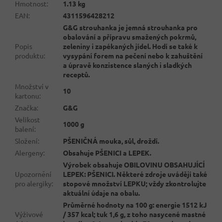
Hmotnost
:
1.13 kg
EAN
:
4311596428212
G&G strouhanka je jemná strouhanka pro
obalování a přípravu smažených pokrmů,
Popis
zeleniny i zapékaných jídel. Hodí se také k
produktu
:
vysypání forem na pečení nebo k zahuštění
a úpravě konzistence slaných i sladkých
receptů.
Množství v
10
kartonu
:
Značka
:
G&G
Velikost
1000 g
balení
:
Složení
:
PŠENIČNÁ mouka, sůl, droždí.
Alergeny
:
Obsahuje PŠENICI a LEPEK.
Výrobek obsahuje OBILOVINU OBSAHUJÍCÍ
Upozornění
LEPEK: PŠENICI. Některé zdroje uvádějí také
pro alergiky
:
stopové množství LEPKU; vždy zkontrolujte
aktuální údaje na obalu.
Průměrné hodnoty na 100 g: energie 1512 kJ
Výživové
/ 357 kcal; tuk 1,6 g, z toho nasycené mastné