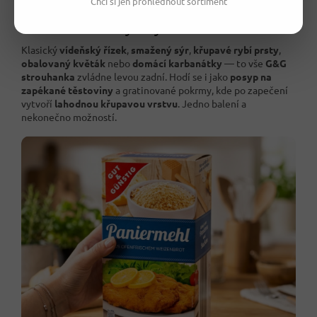
Chci si jen prohlédnout sortiment
🍽️ Co z ní v kuchyni vykouzlíte?
Klasický
vídeňský řízek
,
smažený sýr
,
křupavé rybí prsty
,
obalovaný květák
nebo
domácí karbanátky
— to vše
G&G
strouhanka
zvládne levou zadní. Hodí se i jako
posyp na
zapékané těstoviny
a gratinované pokrmy, kde po zapečení
vytvoří
lahodnou křupavou vrstvu
. Jedno balení a
nekonečno možností.