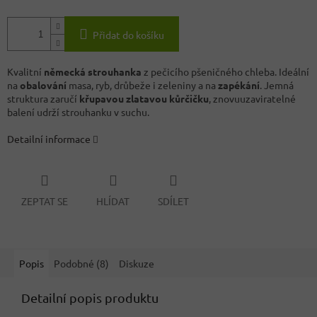
Přidat do košíku
Kvalitní
německá strouhanka
z pečicího pšeničného chleba. Ideální
na
obalování
masa, ryb, drůbeže i zeleniny a na
zapékání
. Jemná
struktura zaručí
křupavou zlatavou kůrčičku
, znovuuzaviratelné
balení udrží strouhanku v suchu.
Detailní informace
ZEPTAT SE
HLÍDAT
SDÍLET
Popis
Podobné (8)
Diskuze
Detailní popis produktu