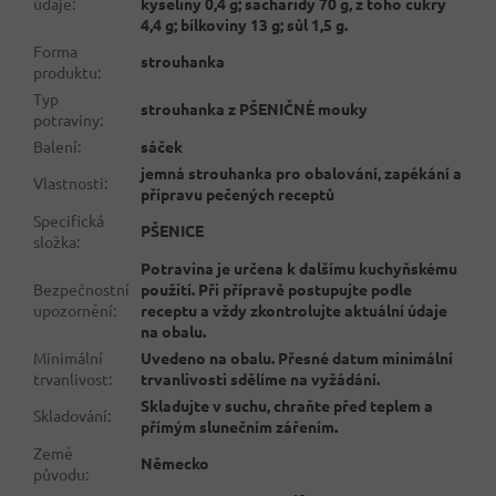
údaje
:
kyseliny 0,4 g; sacharidy 70 g, z toho cukry
4,4 g; bílkoviny 13 g; sůl 1,5 g.
Forma
strouhanka
produktu
:
Typ
strouhanka z PŠENIČNÉ mouky
potraviny
:
Balení
:
sáček
jemná strouhanka pro obalování, zapékání a
Vlastnosti
:
přípravu pečených receptů
Specifická
PŠENICE
složka
:
Potravina je určena k dalšímu kuchyňskému
Bezpečnostní
použití. Při přípravě postupujte podle
upozornění
:
receptu a vždy zkontrolujte aktuální údaje
na obalu.
Minimální
Uvedeno na obalu. Přesné datum minimální
trvanlivost
:
trvanlivosti sdělíme na vyžádání.
Skladujte v suchu, chraňte před teplem a
Skladování
:
přímým slunečním zářením.
Země
Německo
původu
: