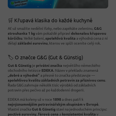
🛒 Křupavá klasika do každé kuchyně
Ať už smažíte nedělní řízky, nebo zapékáte zeleninu,
G&G
strouhanka 1 kg
vám pokaždé připraví
dokonalou křupavou
kůrčičku
. Velké balení,
spolehlivá kvalita
a výhodná cena z ní
dělají
základní surovinu
, kterou ve spíži oceníte celý rok.
🏷️ O značce G&G (Gut & Günstig)
Gut & Günstig
je
privátní značka
největšího německého
obchodního řetězce
EDEKA
. Název v překladu znamená
„dobré a výhodné"
a přesně to značka představuje —
spolehlivou kvalitu základních potravin za příznivou cenu
.
Řada G&G zahrnuje několik tisíc výrobků od základních
potravin přes pečivo až po každodenní drogerii.
EDEKA má kořeny už v roce
1898
a dnes patří k
nejvýznamnějším potravinářským skupinám v Evropě
.
Vlastní značka
Gut & Günstig
staví na jednoduchém principu:
poctivé suroviny
,
férová cena
a
konzistentní kvalita
v