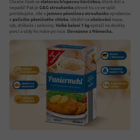
Chcete řízek se
zlatavou křupavou kůrčičkou
, která drží a
nepadá? Pak je
G&G strouhanka
přesně to, co ve spíži
potřebujete. Jde o
jemnou pšeničnou strouhanku
vyrobenou
z
pečicího pšeničného chleba
, ideální na
obalování
masa,
ryb, drůbeže i zeleniny.
Velké balení 1 kg
vystačí na desítky
porcí a vždy ho máte po ruce.
Dovezeno z Německa.