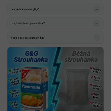
+
Je vhodná pro alergiky?
+
Jak ji skladovat po otevření?
+
Vyplatí se velké balení 1 kg?