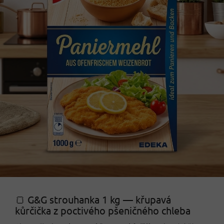
🍞 G&G strouhanka 1 kg — křupavá
kůrčička z poctivého pšeničného chleba