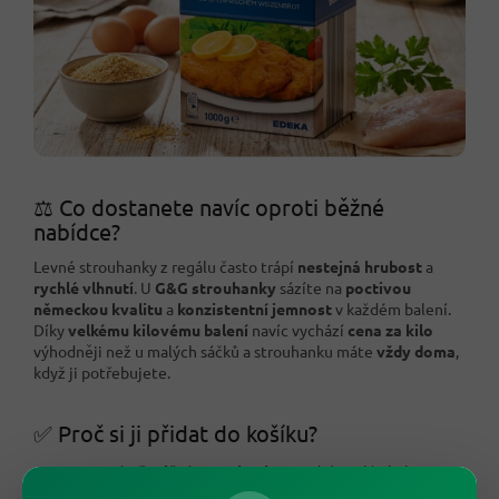
⚖️ Co dostanete navíc oproti běžné
nabídce?
Levné strouhanky z regálu často trápí
nestejná hrubost
a
rychlé vlhnutí
. U
G&G strouhanky
sázíte na
poctivou
německou kvalitu
a
konzistentní jemnost
v každém balení.
Díky
velkému kilovému balení
navíc vychází
cena za kilo
výhodněji než u malých sáčků a strouhanku máte
vždy doma
,
když ji potřebujete.
✅ Proč si ji přidat do košíku?
Jemná pšeničná strouhanka
pro dokonalý obal.
Křupavá zlatavá kůrčička
, která pěkně drží.