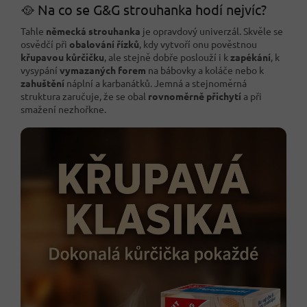
🥘 Na co se G&G strouhanka hodí nejvíc?
Tahle
německá strouhanka
je opravdový univerzál. Skvěle se
osvědčí při
obalování řízků
, kdy vytvoří onu pověstnou
křupavou kůrčičku
, ale stejně dobře poslouží i k
zapékání
, k
vysypání
vymazaných forem
na bábovky a koláče nebo k
zahuštění
náplní a karbanátků. Jemná a stejnoměrná
struktura zaručuje, že se obal
rovnoměrně přichytí
a při
smažení nezhořkne.