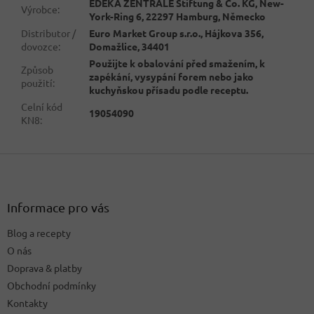
EDEKA ZENTRALE Stiftung & Co. KG, New-
Výrobce
:
York-Ring 6, 22297 Hamburg, Německo
Distributor /
Euro Market Group s.r.o., Hájkova 356,
dovozce
:
Domažlice, 34401
Použijte k obalování před smažením, k
Způsob
zapékání, vysypání forem nebo jako
použití
:
kuchyňskou přísadu podle receptu.
Celní kód
19054090
KN8
:
Z
á
p
a
Informace pro vás
t
Blog a recepty
í
O nás
Doprava & platby
Obchodní podmínky
Kontakty