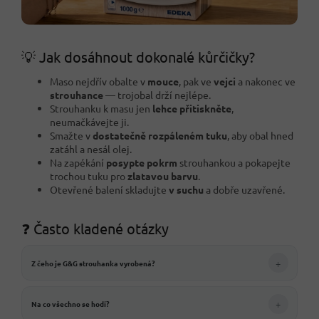
💡 Jak dosáhnout dokonalé kůrčičky?
Maso nejdřív obalte v
mouce
, pak ve
vejci
a nakonec ve
strouhance
— trojobal drží nejlépe.
Strouhanku k masu jen
lehce přitiskněte
,
neumačkávejte ji.
Smažte v
dostatečně rozpáleném tuku
, aby obal hned
zatáhl a nesál olej.
Na zapékání
posypte pokrm
strouhankou a pokapejte
trochou tuku pro
zlatavou barvu
.
Otevřené balení skladujte
v suchu
a dobře uzavřené.
❓ Často kladené otázky
+
Z čeho je G&G strouhanka vyrobená?
+
Na co všechno se hodí?