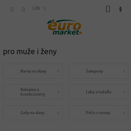
Přejít
NÁKUP
na
CZK
obsah
KOŠÍK
pro muže i ženy
Barvy na vlasy
Šampony
Balzámy a
Laky a tužidla
kondicionéry
Gely na vlasy
Péče o vousy