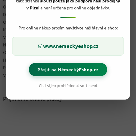
í
tato stránka
slouží pouze jako podpora naší prodejny
O nás
v Plzni
a není určena pro online objednávky.
Doprava & platby
Obchodní podmínky
Pro online nákup prosím navštivte náš hlavní e-shop:
Kontakty
Výdejní místo
Napište nám
www.nemeckyeshop.cz
🛒
Ochrana osobních údajů GDPR
Hodnocení obchodu
Podmínky uplatnění práv z vadného plnění a reklamační řád
Přejít na NěmeckýEshop.cz
Velkoobchod
Chci si jen prohlédnout sortiment
Přijímáme online platby