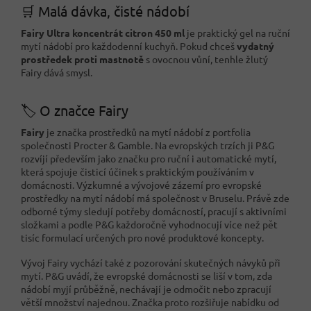
🛒 Malá dávka, čisté nádobí
Fairy Ultra koncentrát citron 450 ml
je praktický gel na ruční
mytí nádobí pro každodenní kuchyň. Pokud chceš
vydatný
prostředek proti mastnotě
s ovocnou vůní, tenhle žlutý
Fairy dává smysl.
🏷️ O značce Fairy
Fairy
je značka prostředků na mytí nádobí z portfolia
společnosti Procter & Gamble. Na evropských trzích ji P&G
rozvíjí především jako značku pro ruční i automatické mytí,
která spojuje čisticí účinek s praktickým používáním v
domácnosti. Výzkumné a vývojové zázemí pro evropské
prostředky na mytí nádobí má společnost v Bruselu. Právě zde
odborné týmy sledují potřeby domácností, pracují s aktivními
složkami a podle P&G každoročně vyhodnocují více než pět
tisíc formulací určených pro nové produktové koncepty.
Vývoj Fairy vychází také z pozorování skutečných návyků při
mytí. P&G uvádí, že evropské domácnosti se liší v tom, zda
nádobí myjí průběžně, nechávají je odmočit nebo zpracují
větší množství najednou. Značka proto rozšiřuje nabídku od