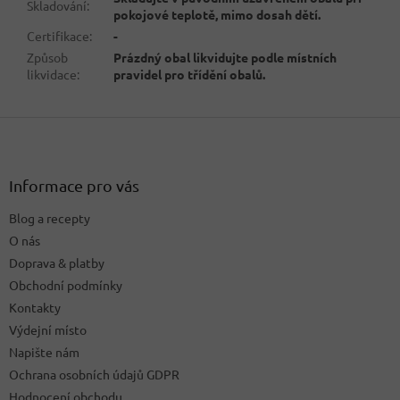
Skladování
:
pokojové teplotě, mimo dosah dětí.
Certifikace
:
-
Způsob
Prázdný obal likvidujte podle místních
likvidace
:
pravidel pro třídění obalů.
Z
á
p
a
Informace pro vás
t
Blog a recepty
í
O nás
Doprava & platby
Obchodní podmínky
Kontakty
Výdejní místo
Napište nám
Ochrana osobních údajů GDPR
Hodnocení obchodu