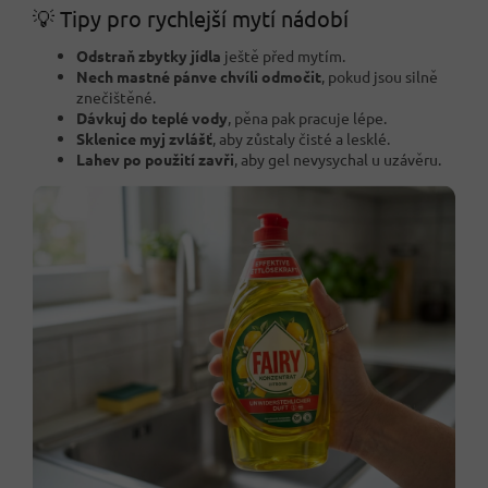
💡 Tipy pro rychlejší mytí nádobí
Odstraň zbytky jídla
ještě před mytím.
Nech mastné pánve chvíli odmočit
, pokud jsou silně
znečištěné.
Dávkuj do teplé vody
, pěna pak pracuje lépe.
Sklenice myj zvlášť
, aby zůstaly čisté a lesklé.
Lahev po použití zavři
, aby gel nevysychal u uzávěru.