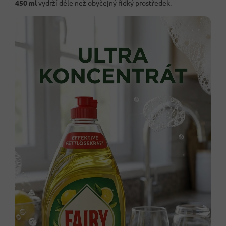
450 ml
vydrží déle než obyčejný řídký prostředek.