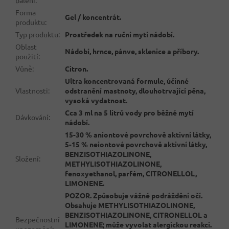
Forma
Gel / koncentrát.
produktu
:
Typ produktu
:
Prostředek na ruční mytí nádobí.
Oblast
Nádobí, hrnce, pánve, sklenice a příbory.
použití
:
Vůně
:
Citron.
Ultra koncentrovaná formule, účinné
Vlastnosti
:
odstranění mastnoty, dlouhotrvající pěna,
vysoká vydatnost.
Cca 3 ml na 5 litrů vody pro běžné mytí
Dávkování
:
nádobí.
15-30 % aniontové povrchově aktivní látky,
5-15 % neiontové povrchově aktivní látky,
BENZISOTHIAZOLINONE,
Složení
:
METHYLISOTHIAZOLINONE,
fenoxyethanol, parfém, CITRONELLOL,
LIMONENE.
POZOR. Způsobuje vážné podráždění očí.
Obsahuje METHYLISOTHIAZOLINONE,
BENZISOTHIAZOLINONE, CITRONELLOL a
Bezpečnostní
LIMONENE; může vyvolat alergickou reakci.
upozornění
: