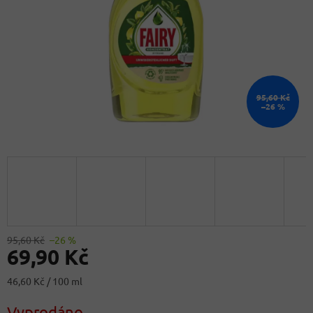
95,60 Kč
–26 %
95,60 Kč
–26 %
69,90 Kč
Měrná
46,60 Kč / 100 ml
cena:
Vyprodáno