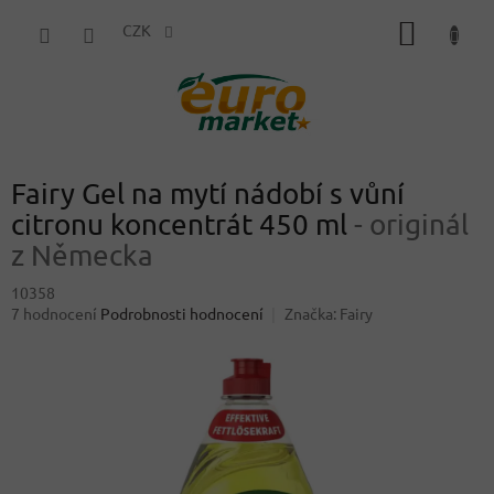
Přejít
NÁKUP
na
CZK
obsah
KOŠÍK
Fairy Gel na mytí nádobí s vůní
citronu koncentrát 450 ml
- originál
z Německa
10358
Průměrné
7 hodnocení
Podrobnosti hodnocení
Značka:
Fairy
hodnocení
produktu
je
4,7
z
5
hvězdiček.