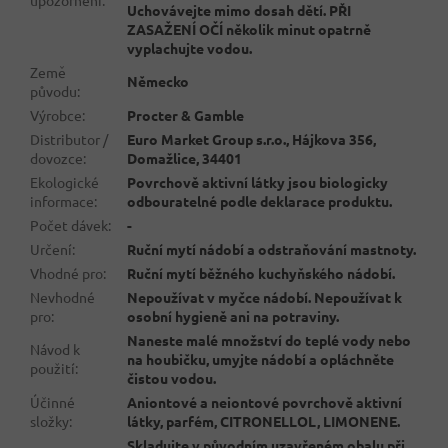
Uchovávejte mimo dosah dětí. PŘI
ZASAŽENÍ OČÍ několik minut opatrně
vyplachujte vodou.
Země
Německo
původu
:
Výrobce
:
Procter & Gamble
Distributor /
Euro Market Group s.r.o., Hájkova 356,
dovozce
:
Domažlice, 34401
Ekologické
Povrchově aktivní látky jsou biologicky
informace
:
odbouratelné podle deklarace produktu.
Počet dávek
:
-
Určení
:
Ruční mytí nádobí a odstraňování mastnoty.
Vhodné pro
:
Ruční mytí běžného kuchyňského nádobí.
Nevhodné
Nepoužívat v myčce nádobí. Nepoužívat k
pro
:
osobní hygieně ani na potraviny.
Naneste malé množství do teplé vody nebo
Návod k
na houbičku, umyjte nádobí a opláchněte
použití
:
čistou vodou.
Účinné
Aniontové a neiontové povrchově aktivní
složky
:
látky, parfém, CITRONELLOL, LIMONENE.
Skladujte v původním uzavřeném obalu při