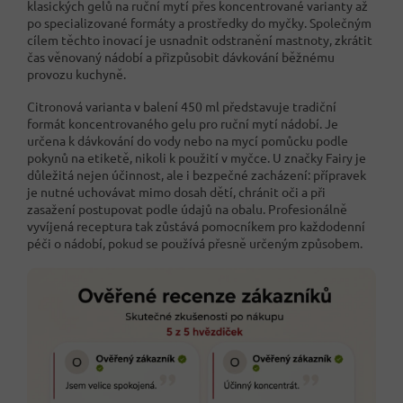
klasických gelů na ruční mytí přes koncentrované varianty až
po specializované formáty a prostředky do myčky. Společným
cílem těchto inovací je usnadnit odstranění mastnoty, zkrátit
čas věnovaný nádobí a přizpůsobit dávkování běžnému
provozu kuchyně.
Citronová varianta v balení 450 ml představuje tradiční
formát koncentrovaného gelu pro ruční mytí nádobí. Je
určena k dávkování do vody nebo na mycí pomůcku podle
pokynů na etiketě, nikoli k použití v myčce. U značky Fairy je
důležitá nejen účinnost, ale i bezpečné zacházení: přípravek
je nutné uchovávat mimo dosah dětí, chránit oči a při
zasažení postupovat podle údajů na obalu. Profesionálně
vyvíjená receptura tak zůstává pomocníkem pro každodenní
péči o nádobí, pokud se používá přesně určeným způsobem.