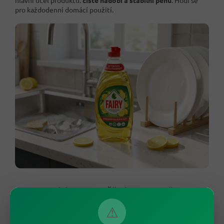
pro každodenní domácí použití.
⚖️ Co nabízí oproti běžnému prostředku?
Běžný gel na nádobí může vyžadovat větší dávku, hlavně u
⚠
mastných hrnců.
Fairy koncentrát
cílí na vyšší účinnost v