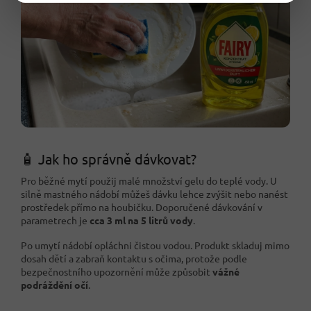
🧴 Jak ho správně dávkovat?
Pro běžné mytí použij malé množství gelu do teplé vody. U
silně mastného nádobí můžeš dávku lehce zvýšit nebo nanést
prostředek přímo na houbičku. Doporučené dávkování v
parametrech je
cca 3 ml na 5 litrů vody
.
Po umytí nádobí opláchni čistou vodou. Produkt skladuj mimo
dosah dětí a zabraň kontaktu s očima, protože podle
bezpečnostního upozornění může způsobit
vážné
podráždění očí
.