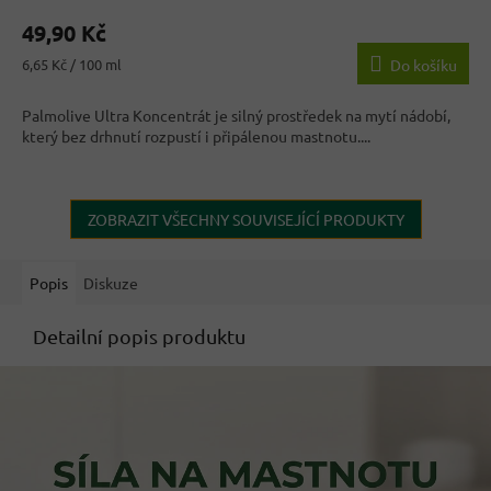
49,90 Kč
Měrná
6,65 Kč / 100 ml
Do košíku
cena:
Palmolive Ultra Koncentrát je silný prostředek na mytí nádobí,
který bez drhnutí rozpustí i připálenou mastnotu....
ZOBRAZIT VŠECHNY SOUVISEJÍCÍ PRODUKTY
Popis
Diskuze
Detailní popis produktu