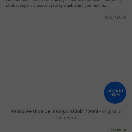
5
obohacený o citrusové výtažky a nabízející jedinečné...
hvězdiček.
Kód:
12665
107,70 Kč
–53 %
Palmolive Ultra Gel na mytí nádobí 750ml
- originál z
Německa
Skladem