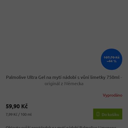
107,70 Kč
–44 %
Palmolive Ultra Gel na mytí nádobí s vůní limetky 750ml
-
originál z Německa
Vyprodáno
Průměrné
hodnocení
59,90 Kč
produktu
je
Měrná
7,99 Kč / 100 ml
Do košíku
4,9
cena:
z
Objevte svěží prostředek na mytí nádobí Palmolive Limonene,