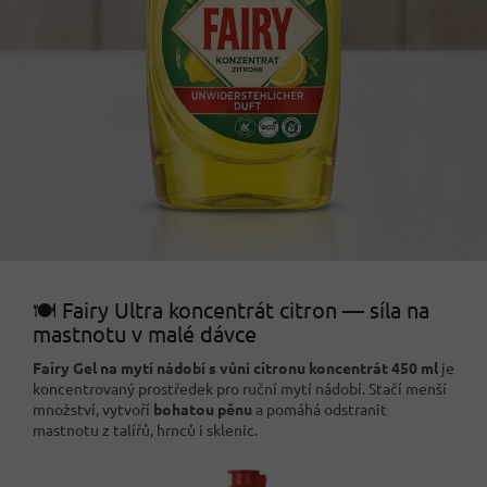
🍽️ Fairy Ultra koncentrát citron — síla na
mastnotu v malé dávce
Fairy Gel na mytí nádobí s vůní citronu koncentrát 450 ml
je
koncentrovaný prostředek pro ruční mytí nádobí. Stačí menší
množství, vytvoří
bohatou pěnu
a pomáhá odstranit
mastnotu z talířů, hrnců i sklenic.