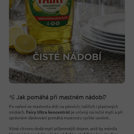
🫧 Jak pomáhá při mastném nádobí?
Po vaření se mastnota drží na pánvích, talířích i plastových
miskách.
Fairy Ultra koncentrát
je určený na ruční mytí a při
správném dávkování pomáhá mastnotu rychle uvolnit.
Vůně citronu dodá mytí příjemnější dojem, aniž by měnila
hlavní účel produktu:
čisté nádobí a stabilní pěnu
. Hodí se