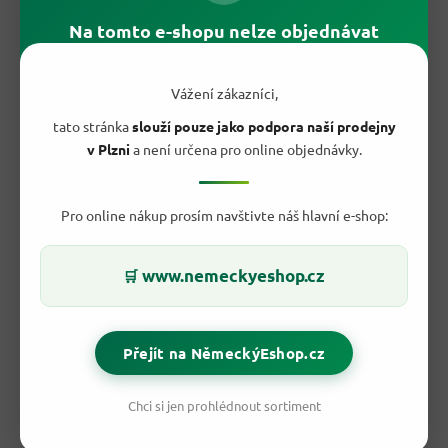
menším množství, takže dávkování zůstává úspornější.
Na tomto e-shopu nelze objednávat
Oproti anonymním prostředkům dostáváš známou značku,
jasně popsané použití a praktickou lahev s flip uzávěrem. Pro
kuchyň, kde se vaří pravidelně, je to
spolehlivý pomocník na
Vážení zákazníci,
nádobí
.
tato stránka
slouží pouze jako podpora naší prodejny
✅ Proč si ho přidat do košíku?
v Plzni
a není určena pro online objednávky.
Ultra koncentrovaná formule
pro ruční mytí nádobí.
Vůně citronu
pro příjemnější mytí.
Pro online nákup prosím navštivte náš hlavní e-shop:
Balení 450 ml
vhodné do běžné kuchyně.
Pomáhá odstraňovat mastnotu
z talířů, hrnců i pánví.
Bohatá pěna
při správném dávkování.
www.nemeckyeshop.cz
🛒
Stačí malé množství
do vody.
Značka Fairy
s dlouhou tradicí v mytí nádobí.
Praktický flip uzávěr
pro rychlé dávkování.
Přejít na NěmeckýEshop.cz
Chci si jen prohlédnout sortiment