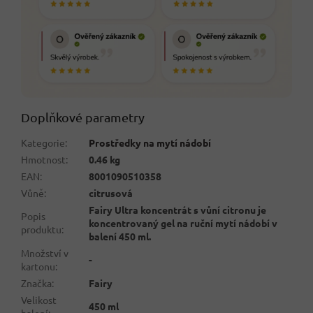
Doplňkové parametry
Kategorie
:
Prostředky na mytí nádobí
Hmotnost
:
0.46 kg
EAN
:
8001090510358
Vůně
:
citrusová
Fairy Ultra koncentrát s vůní citronu je
Popis
koncentrovaný gel na ruční mytí nádobí v
produktu
:
balení 450 ml.
Množství v
-
kartonu
:
Značka
:
Fairy
Velikost
450 ml
balení
: