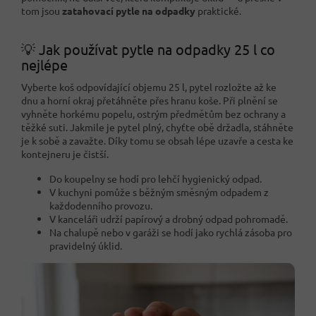
tom jsou
zatahovací pytle na odpadky
praktické.
💡 Jak používat pytle na odpadky 25 l co
nejlépe
Vyberte koš odpovídající objemu 25 l, pytel rozložte až ke
dnu a horní okraj přetáhněte přes hranu koše. Při plnění se
vyhněte horkému popelu, ostrým předmětům bez ochrany a
těžké suti. Jakmile je pytel plný, chyťte obě držadla, stáhněte
je k sobě a zavažte. Díky tomu se obsah lépe uzavře a cesta ke
kontejneru je čistší.
Do koupelny se hodí pro lehčí hygienický odpad.
V kuchyni pomůže s běžným směsným odpadem z
každodenního provozu.
V kanceláři udrží papírový a drobný odpad pohromadě.
Na chalupě nebo v garáži se hodí jako rychlá zásoba pro
pravidelný úklid.