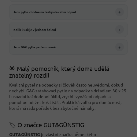
+
Jsou pytle vhodné na těžký stavební odpad
+
Kolik kusů je v jednom balení
+
Jsou G&G pytle parfemované
🌟 Malý pomocník, který doma udělá
znatelný rozdíl
Kvalitní pytel na odpadky si člověk často neuvědomí, dokud
nechybí. G&G zatahovací pytle na odpadky s držadlem 30 x 25
l usnadní každodenní úklid, zrychlí vynášení odpadu a
pomohou udržet koš čistší. Praktická volba pro domácnost,
která má ráda pořádek bez zbytečné námahy.
🏷️ O značce GUT&GÜNSTIG
GUT&GÜNSTIG
je vlastní značka německého