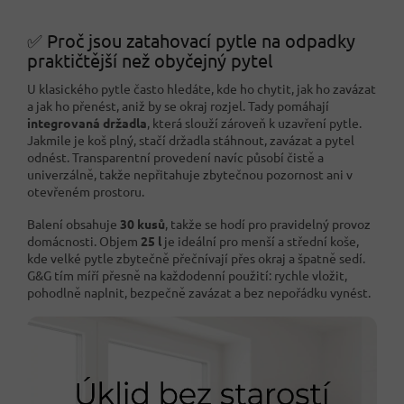
✅ Proč jsou zatahovací pytle na odpadky
praktičtější než obyčejný pytel
U klasického pytle často hledáte, kde ho chytit, jak ho zavázat
a jak ho přenést, aniž by se okraj rozjel. Tady pomáhají
integrovaná držadla
, která slouží zároveň k uzavření pytle.
Jakmile je koš plný, stačí držadla stáhnout, zavázat a pytel
odnést. Transparentní provedení navíc působí čistě a
univerzálně, takže nepřitahuje zbytečnou pozornost ani v
otevřeném prostoru.
Balení obsahuje
30 kusů
, takže se hodí pro pravidelný provoz
domácnosti. Objem
25 l
je ideální pro menší a střední koše,
kde velké pytle zbytečně přečnívají přes okraj a špatně sedí.
G&G tím míří přesně na každodenní použití: rychle vložit,
pohodlně naplnit, bezpečně zavázat a bez nepořádku vynést.