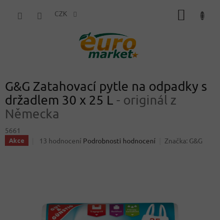
Přejít
NÁKUP
na
CZK
obsah
KOŠÍK
G&G Zatahovací pytle na odpadky s
držadlem 30 x 25 L
- originál z
Německa
5661
Průměrné
13 hodnocení
Podrobnosti hodnocení
Značka:
G&G
Akce
hodnocení
produktu
je
4,5
z
5
hvězdiček.