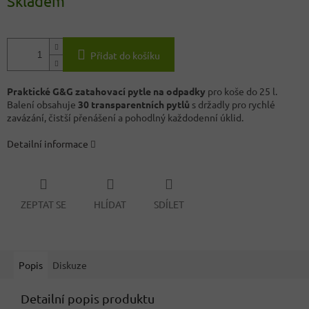
Skladem
Přidat do košíku
Praktické G&G zatahovací pytle na odpadky
pro koše do 25 l.
Balení obsahuje
30 transparentních pytlů
s držadly pro rychlé
zavázání, čistší přenášení a pohodlný každodenní úklid.
Detailní informace
ZEPTAT SE
HLÍDAT
SDÍLET
Popis
Diskuze
Detailní popis produktu