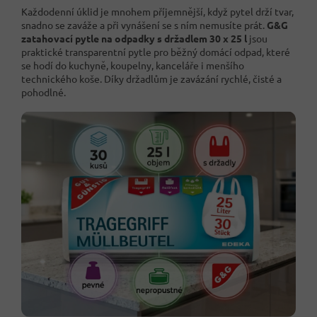
Každodenní úklid je mnohem příjemnější, když pytel drží tvar,
snadno se zaváže a při vynášení se s ním nemusíte prát.
G&G
zatahovací pytle na odpadky s držadlem 30 x 25 l
jsou
praktické transparentní pytle pro běžný domácí odpad, které
se hodí do kuchyně, koupelny, kanceláře i menšího
technického koše. Díky držadlům je zavázání rychlé, čisté a
pohodlné.