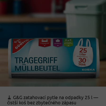
🧹 G&G zatahovací pytle na odpadky 25 l —
čistší koš bez zbytečného zápasu