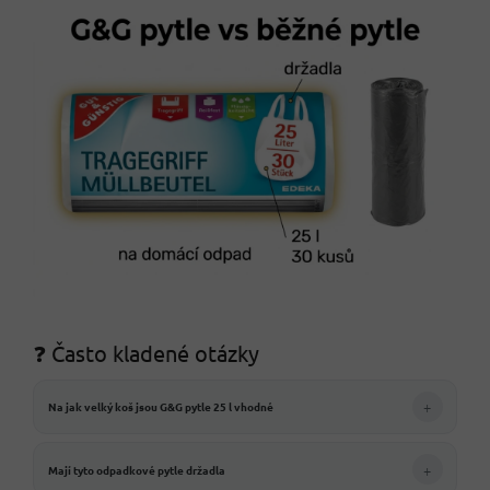
❓ Často kladené otázky
+
Na jak velký koš jsou G&G pytle 25 l vhodné
+
Mají tyto odpadkové pytle držadla