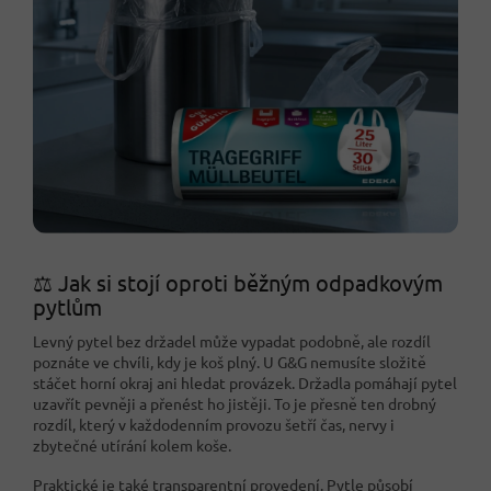
⚖️ Jak si stojí oproti běžným odpadkovým
pytlům
Levný pytel bez držadel může vypadat podobně, ale rozdíl
poznáte ve chvíli, kdy je koš plný. U G&G nemusíte složitě
stáčet horní okraj ani hledat provázek. Držadla pomáhají pytel
uzavřít pevněji a přenést ho jistěji. To je přesně ten drobný
rozdíl, který v každodenním provozu šetří čas, nervy i
zbytečné utírání kolem koše.
Praktické je také transparentní provedení. Pytle působí