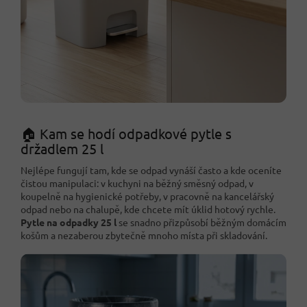
🏠 Kam se hodí odpadkové pytle s
držadlem 25 l
Nejlépe fungují tam, kde se odpad vynáší často a kde oceníte
čistou manipulaci: v kuchyni na běžný směsný odpad, v
koupelně na hygienické potřeby, v pracovně na kancelářský
odpad nebo na chalupě, kde chcete mít úklid hotový rychle.
Pytle na odpadky 25 l
se snadno přizpůsobí běžným domácím
košům a nezaberou zbytečně mnoho místa při skladování.