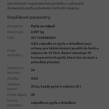
potravinové i nepotravinové produkty u vybraných
dodavatelů podle požadavků obchodní skupiny.
Doplňkové parametry
Kategorie
:
Pytle na odpad
Hmotnost
:
0.097 kg
EAN
:
4311536965661
G&G odpadkové pytle s držadlem jsou
určeny pro běžné domácí použití do košů o
Popis
objemu do 25 litrů. Balení obsahuje 30
produktu
:
transparentních pytlů, které lze zavázat a
pohodlně přenést.
Množství v
24
kartonu
:
Značka
:
G&G
Velikost
30 ks, každý pytel o objemu 25 l
balení
:
Počet dávek
:
30
Forma
odpadkové pytle s držadlem
produktu
: