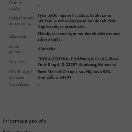
Účinné
-
složky
:
Tyto pytle nejsou hračkou. Kvůli riziku
Bezpečnostní
udušení je uchovávejte mimo dosah dětí.
upozornění
:
Nepřetahujte přes hlavu.
Skladujte v suchu, mimo dosah dětí a mimo
Skladování
:
zdroje tepla.
Země
Německo
původu
:
EDEKA ZENTRALE Stiftung & Co. KG, New-
Výrobce
:
York-Ring 6, D-22297 Hamburg, Německo
Distributor /
Euro Market Group s.r.o., Hájkova 356,
dovozce
:
Domažlice, 34401
Certifikace
:
-
Z
á
p
a
Informace pro vás
t
Blog a recepty