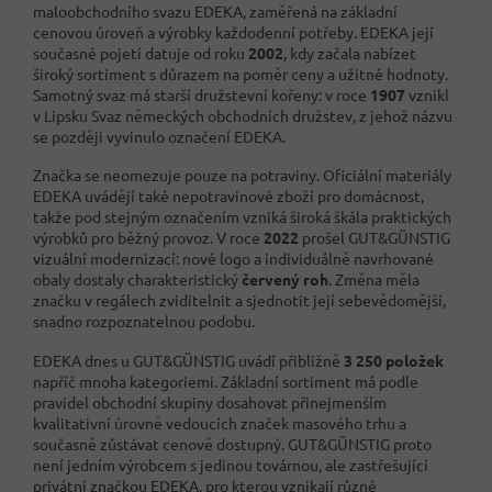
maloobchodního svazu EDEKA, zaměřená na základní
cenovou úroveň a výrobky každodenní potřeby. EDEKA její
současné pojetí datuje od roku
2002
, kdy začala nabízet
široký sortiment s důrazem na poměr ceny a užitné hodnoty.
Samotný svaz má starší družstevní kořeny: v roce
1907
vznikl
v Lipsku Svaz německých obchodních družstev, z jehož názvu
se později vyvinulo označení EDEKA.
Značka se neomezuje pouze na potraviny. Oficiální materiály
EDEKA uvádějí také nepotravinové zboží pro domácnost,
takže pod stejným označením vzniká široká škála praktických
výrobků pro běžný provoz. V roce
2022
prošel GUT&GÜNSTIG
vizuální modernizací: nové logo a individuálně navrhované
obaly dostaly charakteristický
červený roh
. Změna měla
značku v regálech zviditelnit a sjednotit její sebevědomější,
snadno rozpoznatelnou podobu.
EDEKA dnes u GUT&GÜNSTIG uvádí přibližně
3 250 položek
napříč mnoha kategoriemi. Základní sortiment má podle
pravidel obchodní skupiny dosahovat přinejmenším
kvalitativní úrovně vedoucích značek masového trhu a
současně zůstávat cenově dostupný. GUT&GÜNSTIG proto
není jedním výrobcem s jedinou továrnou, ale zastřešující
privátní značkou EDEKA, pro kterou vznikají různé