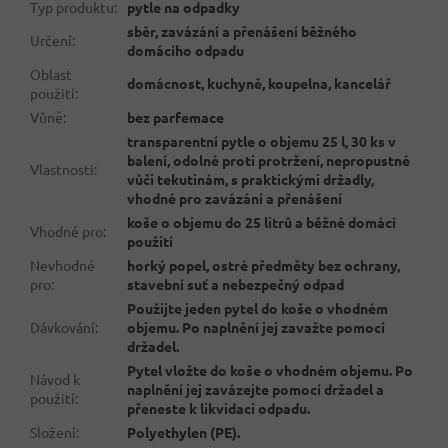
Typ produktu
:
pytle na odpadky
sběr, zavázání a přenášení běžného
Určení
:
domácího odpadu
Oblast
domácnost, kuchyně, koupelna, kancelář
použití
:
Vůně
:
bez parfemace
transparentní pytle o objemu 25 l, 30 ks v
balení, odolné proti protržení, nepropustné
Vlastnosti
:
vůči tekutinám, s praktickými držadly,
vhodné pro zavázání a přenášení
koše o objemu do 25 litrů a běžné domácí
Vhodné pro
:
použití
Nevhodné
horký popel, ostré předměty bez ochrany,
pro
:
stavební suť a nebezpečný odpad
Použijte jeden pytel do koše o vhodném
Dávkování
:
objemu. Po naplnění jej zavažte pomocí
držadel.
Pytel vložte do koše o vhodném objemu. Po
Návod k
naplnění jej zavázejte pomocí držadel a
použití
:
přeneste k likvidaci odpadu.
Složení
:
Polyethylen (PE).