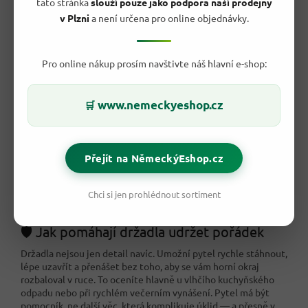
tato stránka
slouží pouze jako podpora naší prodejny
v Plzni
a není určena pro online objednávky.
Pro online nákup prosím navštivte náš hlavní e-shop:
www.nemeckyeshop.cz
🛒
Přejít na NěmeckýEshop.cz
Chci si jen prohlédnout sortiment
🛡️ Jak pomáhají držadla udržet pořádek
Držadla nejsou jen detail navíc. Umožní pytel rychle stáhnout,
lépe uzavřít a přenášet bez toho, aby se vám horní okraj
rozbaloval v ruce. To oceníte hlavně u vlhčího kuchyňského
odpadu nebo při rychlém večerním vynášení. Pytel má být
pomocník, ne další věc, která komplikuje úklid — a přesně v