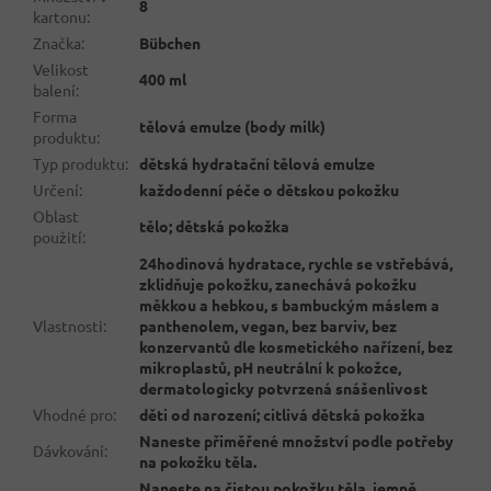
8
kartonu
:
Značka
:
Bübchen
Velikost
400 ml
balení
:
Forma
tělová emulze (body milk)
produktu
:
Typ produktu
:
dětská hydratační tělová emulze
Určení
:
každodenní péče o dětskou pokožku
Oblast
tělo; dětská pokožka
použití
:
24hodinová hydratace, rychle se vstřebává,
zklidňuje pokožku, zanechává pokožku
měkkou a hebkou, s bambuckým máslem a
Vlastnosti
:
panthenolem, vegan, bez barviv, bez
konzervantů dle kosmetického nařízení, bez
mikroplastů, pH neutrální k pokožce,
dermatologicky potvrzená snášenlivost
Vhodné pro
:
děti od narození; citlivá dětská pokožka
Naneste přiměřené množství podle potřeby
Dávkování
:
na pokožku těla.
Naneste na čistou pokožku těla, jemně