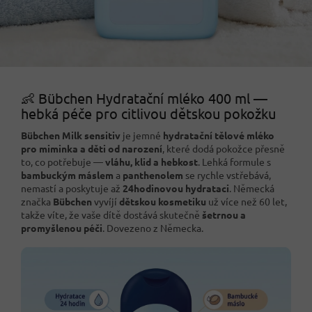
👶 Bübchen Hydratační mléko 400 ml —
hebká péče pro citlivou dětskou pokožku
Bübchen Milk sensitiv
je jemné
hydratační tělové mléko
pro miminka a děti od narození
, které dodá pokožce přesně
to, co potřebuje —
vláhu, klid a hebkost
. Lehká formule s
bambuckým máslem
a
panthenolem
se rychle vstřebává,
nemastí a poskytuje až
24hodinovou hydrataci
. Německá
značka
Bübchen
vyvíjí
dětskou kosmetiku
už více než 60 let,
takže víte, že vaše dítě dostává skutečně
šetrnou a
promyšlenou péči
. Dovezeno z Německa.