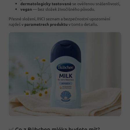
dermatologicky testované
se ověřenou snášenlivostí,
vegan
— bez složek živočišného původu.
Přesné složení, INCI seznam a bezpečnostní upozornění
najdeš v
parametrech produktu
v tomto detailu.
✅ Co z Bübchen mléka budete mít?