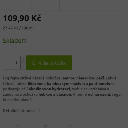
109,90 Kč
Měrná
27,47 Kč / 100 ml
cena:
Skladem
Přidat do košíku
Dopřejte citlivé dětské pokožce
jemnou německou péči
. Lehké
tělové mléko
Bübchen
s
bambuckým máslem a panthenolem
poskytuje až
24hodinovou hydrataci
, rychle se vstřebává a
zanechává pokožku
hebkou a vláčnou
. Vhodné
od narození
, vegan,
bez mikroplastů.
Detailní informace