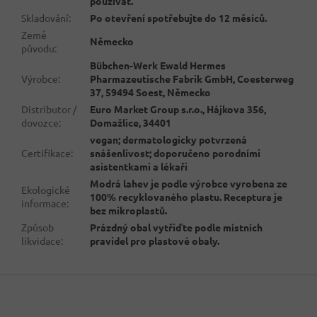
používat.
Skladování
:
Po otevření spotřebujte do 12 měsíců.
Země
Německo
původu
:
Bübchen-Werk Ewald Hermes
Výrobce
:
Pharmazeutische Fabrik GmbH, Coesterweg
37, 59494 Soest, Německo
Distributor /
Euro Market Group s.r.o., Hájkova 356,
dovozce
:
Domažlice, 34401
vegan; dermatologicky potvrzená
Certifikace
:
snášenlivost; doporučeno porodními
asistentkami a lékaři
Modrá lahev je podle výrobce vyrobena ze
Ekologické
100% recyklovaného plastu. Receptura je
informace
:
bez mikroplastů.
Způsob
Prázdný obal vytřiďte podle místních
likvidace
:
pravidel pro plastové obaly.
Z
á
p