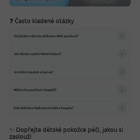
❓ Často kladené otázky
+
Od jakého věku lze Bübchen Milk používat?
+
Jak dlouho vydrží 400ml balení?
+
Je mléko mastné a lepí se?
+
Můžou ho používat i dospělí?
+
Kde Bübchen Hydratační mléko koupím?
✨ Dopřejte dětské pokožce péči, jakou si
zaslouží