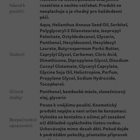
Návod k
rozetřete a nechte vstřebat. Produkt se
použití
:
neoplachuje a je vhodný pro každodenní
péči.
Aqua, Helianthus Annuus Seed Oil, Sorbitol,
Polyglyceryl-3 Diisostearate, Isopropyl
Palmitate, Octyldodecanol, Glycerin,
Panthenol, Hexyldecanol, Hexyldecyl
Laurate, Butyrospermum Parkii Butter,
Složení
:
Caprylyl Glycol, Carbomer, Citric Acid,
Dimethicone, Dipropylene Glycol, Disodium
Cocoyl Glutamate, Glyceryl Caprylate,
Glycine Soja Oil, Heliotropine, Parfum,
Propylene Glycol, Sodium Hydroxide,
Tocopherol.
Účinné
Panthenol, bambucké máslo, slunečnicový
složky
:
olej, glycerin
Pouze k vnějšímu použití. Kosmetický
produkt nepijte a není určen ke konzumaci.
Vyhněte se kontaktu s očima; při zasažení
Bezpečnostní
očí důkladně vypláchněte čistou vodou.
upozornění
:
Uchovávejte mimo dosah dětí. Pokud dojde
k podráždění pokožky, přestaňte přípravek