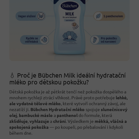
💧 Proč je Bübchen Milk ideální hydratační
mléko pro dětskou pokožku?
Dětská pokožka je až pětkrát tenčí než pokožka dospělého a
mnohem rychleji ztrácí vlhkost. Právě proto potřebuje
lehké,
ale vydatné tělové mléko
, které vytvoří ochranný závoj, ale
nezatíží ji.
Bübchen Hydratační mléko
spojuje
slunečnicový
olej
,
bambucké máslo
a
panthenol
do formule, která
zklidňuje
,
vyhlazuje
a
chrání
. Výsledkem je
měkká, vláčná a
spokojená pokožka
— po koupeli, po přebalování i kdykoli
během dne.