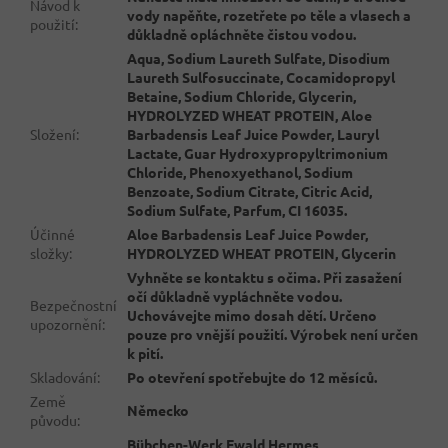
Návod k
vody napěňte, rozetřete po těle a vlasech a
použití
:
důkladně opláchněte čistou vodou.
Aqua, Sodium Laureth Sulfate, Disodium
Laureth Sulfosuccinate, Cocamidopropyl
Betaine, Sodium Chloride, Glycerin,
HYDROLYZED WHEAT PROTEIN, Aloe
Složení
:
Barbadensis Leaf Juice Powder, Lauryl
Lactate, Guar Hydroxypropyltrimonium
Chloride, Phenoxyethanol, Sodium
Benzoate, Sodium Citrate, Citric Acid,
Sodium Sulfate, Parfum, CI 16035.
Účinné
Aloe Barbadensis Leaf Juice Powder,
složky
:
HYDROLYZED WHEAT PROTEIN, Glycerin
Vyhněte se kontaktu s očima. Při zasažení
očí důkladně vypláchněte vodou.
Bezpečnostní
Uchovávejte mimo dosah dětí. Určeno
upozornění
:
pouze pro vnější použití. Výrobek není určen
k pití.
Skladování
:
Po otevření spotřebujte do 12 měsíců.
Země
Německo
původu
:
Bübchen-Werk Ewald Hermes