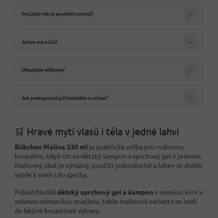
+
Pro jaký věk je produkt určený?
+
Jakou má vůni?
+
Obsahuje silikony?
+
Jak postupovat při kontaktu s očima?
🛒 Hravé mytí vlasů i těla v jedné lahvi
Bübchen Malina 230 ml
je praktická volba pro rodinnou
koupelnu, když chceš dětský šampon a sprchový gel v jednom.
Malinový obal je výrazný, použití jednoduché a lahev se dobře
vejde k vaně i do sprchy.
Pokud hledáš
dětský sprchový gel a šampon
s veselou vůní a
známou německou značkou, tahle malinová varianta se hodí
do běžné koupelové výbavy.