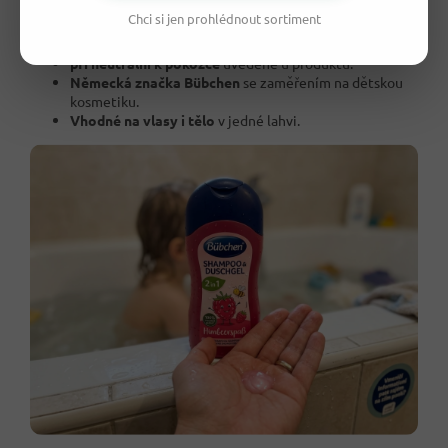
Pro děti od 3 let
podle produktových údajů.
Chci si jen prohlédnout sortiment
Bez silikonů
podle deklarace produktu.
Veganské složení
podle dostupných údajů.
pH neutrální k pokožce
uvedené u produktu.
Německá značka Bübchen
se zaměřením na dětskou
kosmetiku.
Vhodné na vlasy i tělo
v jedné lahvi.