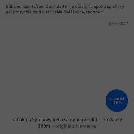
z
Bübchen Sportsfreund 2v1 230 ml je dětský šampon a sprchový
5
gel pro rychlé mytí vlasů i těla. Svěží vůně, sportovní...
hvězdiček.
Kód:
6547
71,40 Kč
–39 %
Tabaluga Sprchový gel a šampon pro děti - pro kluky
300ml
- originál z Německa