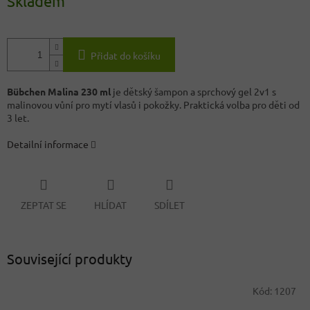
Skladem
Přidat do košíku
Bübchen Malina 230 ml
je dětský šampon a sprchový gel 2v1 s
malinovou vůní pro mytí vlasů i pokožky. Praktická volba pro děti od
3 let.
Detailní informace
ZEPTAT SE
HLÍDAT
SDÍLET
Související produkty
Kód:
1207