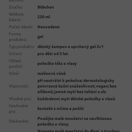
Značka
:
Bübchen
Velikost
230 ml
balení
:
Počet dávek
:
Neuvedeno
Forma
gel
produktu
:
Typ produktu
:
dětský šampon a sprchový gel 2v1
Určení
:
pro děti od 3 let
Oblast
pokožka těla a vlasy
použití
:
Vůně
:
malinová vůně
pH neutrální k pokožce; dermatologicky
Vlastnosti
:
potvrzená kožní snášenlivost; vegan; bez
silikonů; jemné mytí bez tahání a slz
Vhodné pro
:
každodenní mytí dětské pokožky a vlasů
Nevhodné
kontakt s očima a požití
pro
:
Použijte malé množství na navlhčenou
Dávkování
:
pokožku a vlasy.
Naneste malé množství do dlaní, s trochou