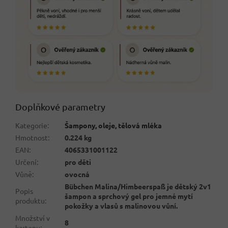
Doplňkové parametry
Kategorie
:
Šampony, oleje, tělová mléka
Hmotnost
:
0.224 kg
EAN
:
4065331001122
Určení
:
pro děti
Vůně
:
ovocná
Bübchen Malina/Himbeerspaß je dětský 2v1
Popis
šampon a sprchový gel pro jemné mytí
produktu
:
pokožky a vlasů s malinovou vůní.
Množství v
8
kartonu
: