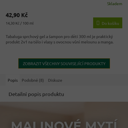
Skladem
Průměrné
hodnocení
42,90 Kč
produktu
je
Měrná
14,30 Kč / 100 ml
Do košíku
3,5
cena:
z
Tabaluga sprchový gel a šampon pro děti 300 ml je praktický
5
produkt 2v1 na tělo i vlasy s ovocnou vůní melounu a manga.
hvězdiček.
ZOBRAZIT VŠECHNY SOUVISEJÍCÍ PRODUKTY
Popis
Podobné (8)
Diskuze
Detailní popis produktu