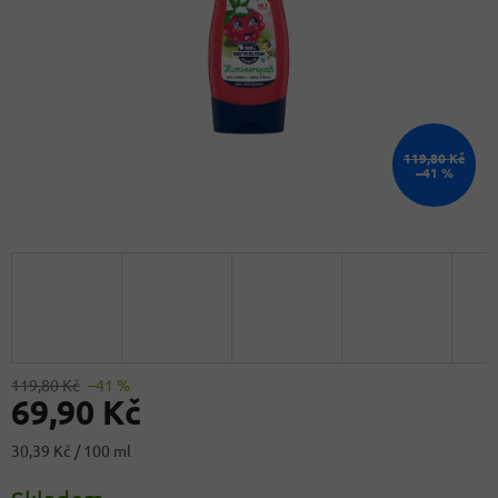
119,80 Kč
–41 %
119,80 Kč
–41 %
69,90 Kč
Měrná
30,39 Kč / 100 ml
cena: