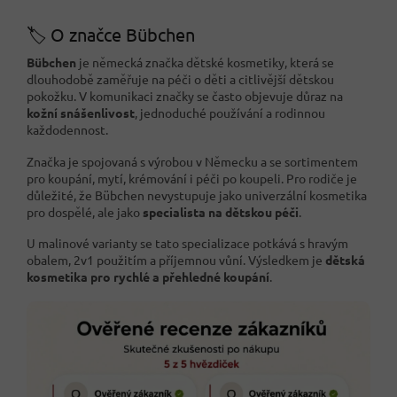
🏷️ O značce Bübchen
Bübchen
je německá značka dětské kosmetiky, která se
dlouhodobě zaměřuje na péči o děti a citlivější dětskou
pokožku. V komunikaci značky se často objevuje důraz na
kožní snášenlivost
, jednoduché používání a rodinnou
každodennost.
Značka je spojovaná s výrobou v Německu a se sortimentem
pro koupání, mytí, krémování i péči po koupeli. Pro rodiče je
důležité, že Bübchen nevystupuje jako univerzální kosmetika
pro dospělé, ale jako
specialista na dětskou péči
.
U malinové varianty se tato specializace potkává s hravým
obalem, 2v1 použitím a příjemnou vůní. Výsledkem je
dětská
kosmetika pro rychlé a přehledné koupání
.