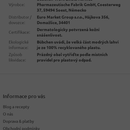
Výrobce
:
Pharmazeutische Fabrik GmbH, Coesterweg
37, 59494 Soest, Německo
Distributor /
Euro Market Group s.r.o., Hájkova 356,
dovozce
:
Domažlice, 34401
Dermatologicky potvrzená kožní
Certifikace
:
snášenlivost.
Ekologické
Bübchen uvádí, že velká část modrých lahví
informace
:
je ze 100% recyklovaného plastu.
Způsob
Prázdný obal vytřiďte podle místních
likvidace
:
pravidel pro plastový odpad.
Z
á
p
a
Informace pro vás
t
Blog a recepty
í
O nás
Doprava & platby
Obchodní podmínky