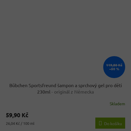
119,80 Kč
–50 %
Bübchen Sportsfreund šampon a sprchový gel pro děti
230ml
- originál z Německa
Skladem
Průměrné
hodnocení
59,90 Kč
produktu
je
Měrná
26,04 Kč / 100 ml
Do košíku
4,3
cena: