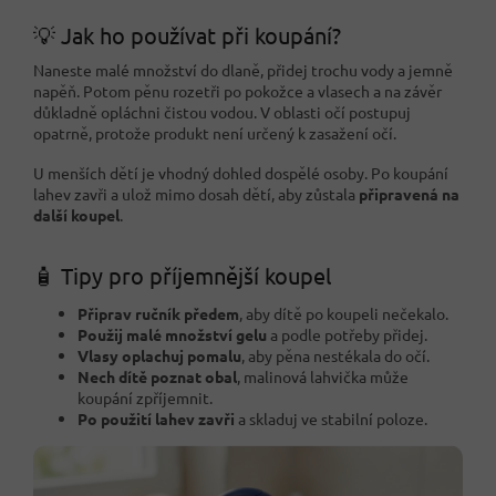
💡 Jak ho používat při koupání?
Naneste malé množství do dlaně, přidej trochu vody a jemně
napěň. Potom pěnu rozetři po pokožce a vlasech a na závěr
důkladně opláchni čistou vodou. V oblasti očí postupuj
opatrně, protože produkt není určený k zasažení očí.
U menších dětí je vhodný dohled dospělé osoby. Po koupání
lahev zavři a ulož mimo dosah dětí, aby zůstala
připravená na
další koupel
.
🧴 Tipy pro příjemnější koupel
Připrav ručník předem
, aby dítě po koupeli nečekalo.
Použij malé množství gelu
a podle potřeby přidej.
Vlasy oplachuj pomalu
, aby pěna nestékala do očí.
Nech dítě poznat obal
, malinová lahvička může
koupání zpříjemnit.
Po použití lahev zavři
a skladuj ve stabilní poloze.