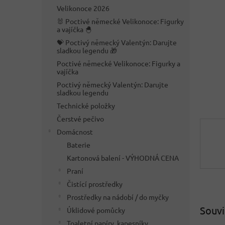
n
Velikonoce 2026
e
🐰 Poctivé německé Velikonoce: Figurky
l
a vajíčka 🐣
💝 Poctivý německý Valentýn: Darujte
sladkou legendu 🎁
Poctivé německé Velikonoce: Figurky a
vajíčka
Poctivý německý Valentýn: Darujte
sladkou legendu
Technické položky
Čerstvé pečivo
Domácnost
Baterie
Kartonová balení - VÝHODNÁ CENA
Praní
Čistící prostředky
Prostředky na nádobí / do myčky
Souvi
Úklidové pomůcky
Toaletní papíry, kapesníky