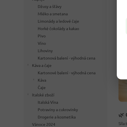
Džusy a šťávy
Mléko a smetana
Limonády a ledové čaje
Horké čokolády a kakao
Pivo
Víno
Lihoviny
Kartonová balení - výhodná cena
Káva a čaje
Kartonové balení - výhodná cena
Káva
Čaje
Italské zboží
Italská Vína
Potraviny a cukrovinky
🌿 
Drogerie a kosmetika
Síla
Vánoce 2024