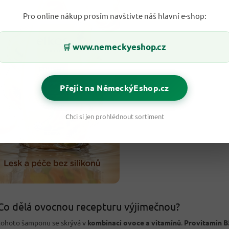
Pro online nákup prosím navštivte náš hlavní e-shop:
www.nemeckyeshop.cz
🛒
Přejít na NěmeckýEshop.cz
Chci si jen prohlédnout sortiment
Co dělá ovocnou recepturu výjimečnou?
 tohoto šamponu se skrývá v
kombinaci ovoce a vitamínů
.
Provitamin B