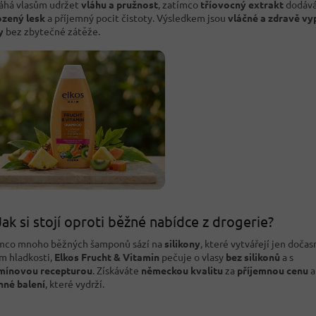
há vlasům udržet
vláhu a pružnost
, zatímco
tříovocný extrakt
dodáv
ozený lesk
a příjemný pocit čistoty. Výsledkem jsou
vláčné a zdravě vy
y
bez zbytečné zátěže.
Jak si stojí oproti běžné nabídce z drogerie?
mco mnoho běžných šamponů sází na
silikony
, které vytvářejí jen dočas
m hladkosti,
Elkos Frucht & Vitamin
pečuje o vlasy
bez silikonů
a s
mínovou recepturou
. Získáváte
německou kvalitu
za
příjemnou cenu
a
nné balení
, které vydrží.