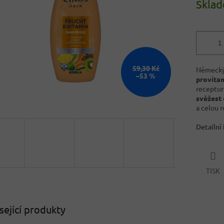
Skla
59,30 Kč
Německ
–53 %
provita
receptu
svěžest
a celou r
Detailní
TISK
sející produkty