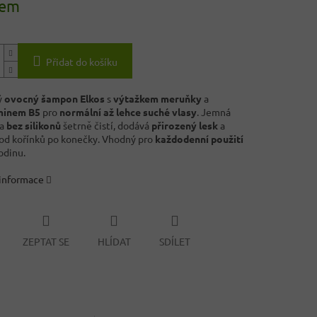
dem
Přidat do košíku
ý
ovocný šampon Elkos
s
výtažkem meruňky
a
minem B5
pro
normální až lehce suché vlasy
. Jemná
ra
bez silikonů
šetrně čistí, dodává
přirozený lesk
a
od kořínků po konečky. Vhodný pro
každodenní použití
odinu.
 informace
ZEPTAT SE
HLÍDAT
SDÍLET