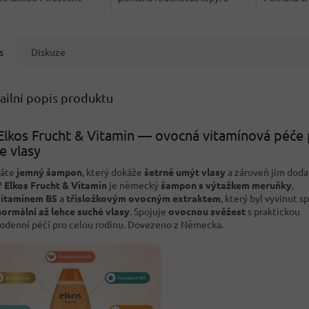
e, která pomáhá...
Hydro-Care...
14 týdnů,..
s
Diskuze
ailní popis produktu
Elkos Frucht & Vitamin — ovocná vitamínová péče
e vlasy
dáte
jemný šampon
, který dokáže
šetrně umýt vlasy
a zároveň jim dod
?
Elkos Frucht & Vitamin
je německý
šampon s výtažkem meruňky
,
vitaminem B5
a
třísložkovým ovocným extraktem
, který byl vyvinut s
normální až lehce suché vlasy
. Spojuje
ovocnou svěžest
s praktickou
odenní péčí pro celou rodinu. Dovezeno z Německa.