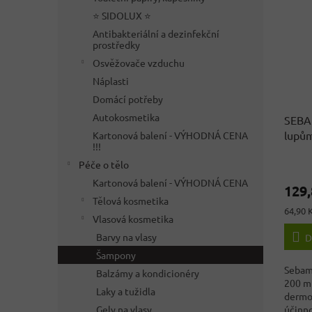
⭐ SIDOLUX ⭐
Antibakteriální a dezinfekční
prostředky
Osvěžovače vzduchu
Náplasti
Domácí potřeby
Autokosmetika
SEBA
lupů
Kartonová balení - VÝHODNÁ CENA
!!!
Něme
Péče o tělo
Průmě
hodno
Kartonová balení - VÝHODNÁ CENA
129,
produ
Tělová kosmetika
je
Měrná
64,90 
3,8
Vlasová kosmetika
cena:
z
Barvy na vlasy
D
5
Šampony
hvězdi
Sebam
Balzámy a kondicionéry
200 m
Laky a tužidla
dermo
Gely na vlasy
účinno