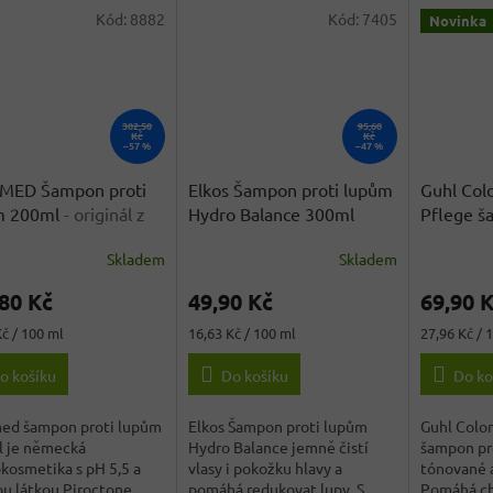
Kód:
8882
Kód:
7405
Novinka
302,50
95,60
Kč
Kč
–57 %
–47 %
MED Šampon proti
Elkos Šampon proti lupům
Guhl Col
m 200ml
- originál z
Hydro Balance 300ml
Pflege š
cka
barvy 25
Skladem
Skladem
rné
Průměrné
Německ
cení
hodnocení
80 Kč
49,90 Kč
69,90 
ktu
produktu
je
Měrná
Měrná
Kč / 100 ml
16,63 Kč / 100 ml
27,96 Kč / 
4,3
cena:
cena:
z
o košíku
Do košíku
Do ko
5
ček.
hvězdiček.
ed šampon proti lupům
Elkos Šampon proti lupům
Guhl Color
l je německá
Hydro Balance jemně čistí
šampon pr
kosmetika s pH 5,5 a
vlasy i pokožku hlavy a
tónované a
u látkou Piroctone
pomáhá redukovat lupy. S
Pomáhá chr