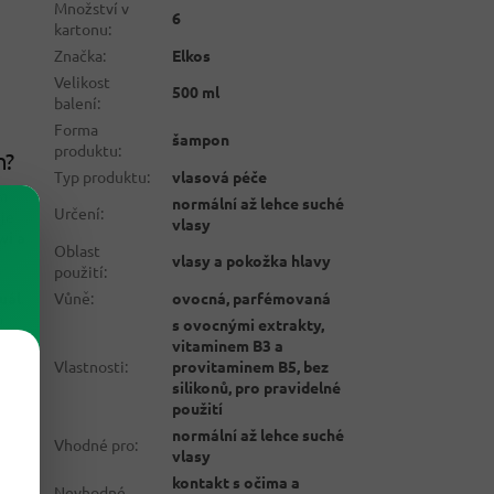
Množství v
6
kartonu
:
Značka
:
Elkos
Velikost
500 ml
balení
:
Forma
šampon
produktu
:
n?
Typ produktu
:
vlasová péče
ým
normální až lehce suché
Určení
:
je
vlasy
wi a
Oblast
vlasy a pokožka hlavy
použití
:
Vůně
:
ovocná, parfémovaná
uál
.
o
s ovocnými extrakty,
vitaminem B3 a
Vlastnosti
:
provitaminem B5, bez
silikonů, pro pravidelné
použití
normální až lehce suché
Vhodné pro
:
vlasy
kontakt s očima a
Nevhodné