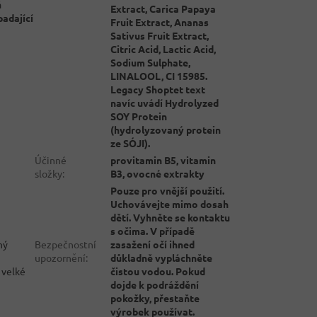
á
Extract, Carica Papaya
padající
Fruit Extract, Ananas
Sativus Fruit Extract,
Citric Acid, Lactic Acid,
Sodium Sulphate,
LINALOOL, CI 15985.
Legacy Shoptet text
navíc uvádí Hydrolyzed
SOY Protein
(hydrolyzovaný protein
ze SÓJI).
Účinné
provitamin B5, vitamin
složky
:
B3, ovocné extrakty
Pouze pro vnější použití.
Uchovávejte mimo dosah
dětí. Vyhněte se kontaktu
s očima. V případě
ný
Bezpečnostní
zasažení očí ihned
upozornění
:
důkladně vypláchněte
 velké
čistou vodou. Pokud
dojde k podráždění
pokožky, přestaňte
výrobek používat.