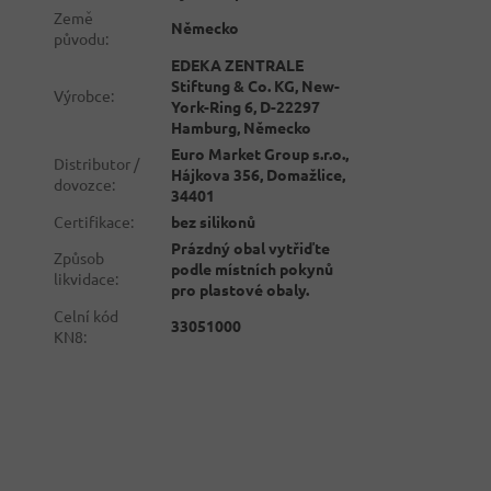
Země
Německo
původu
:
EDEKA ZENTRALE
Stiftung & Co. KG, New-
Výrobce
:
York-Ring 6, D-22297
Hamburg, Německo
Euro Market Group s.r.o.,
Distributor /
Hájkova 356, Domažlice,
dovozce
:
34401
Certifikace
:
bez silikonů
Prázdný obal vytřiďte
Způsob
podle místních pokynů
likvidace
:
pro plastové obaly.
Celní kód
33051000
KN8
: