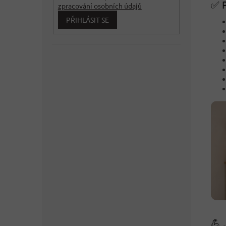
✅ P
zpracování osobních údajů
PŘIHLÁSIT SE
💪 