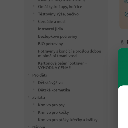
Omáčky, kečupy, hořčice
Těstoviny, rýže, pečivo
Cereálie a müsli
Instantní jídla
Bezlepkové potraviny
💧 
BIO potraviny
Ten
Potraviny s končící a prošlou dobou
minimální trvanlivosti
film
prov
Kartonová balení potravin -
ana
VÝHODNÁ CENA !!!
Pro děti
Pří
Dětská výživa
Vel
prav
Dětská kosmetika
Zvířata
Krmivo pro psy
Krmivo pro kočky
Krmivo pro ptáky, křečky a králíky
Nápoje