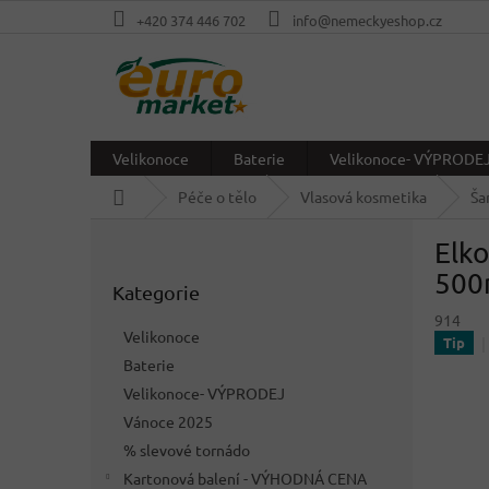
Přejít
+420 374 446 702
info@nemeckyeshop.cz
na
obsah
Velikonoce
Baterie
Velikonoce- VÝPRODE
Domů
Péče o tělo
Vlasová kosmetika
Ša
P
Elk
o
Přeskočit
s
500
Kategorie
kategorie
t
914
r
Velikonoce
Tip
a
Baterie
n
Velikonoce- VÝPRODEJ
n
í
Vánoce 2025
p
% slevové tornádo
a
Kartonová balení - VÝHODNÁ CENA