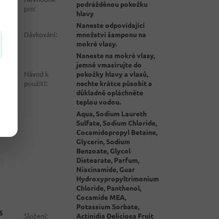
podrážděnou pokožku
pro
:
hlavy
Naneste odpovídající
Dávkování
:
množství šamponu na
mokré vlasy.
Naneste na mokré vlasy,
jemně vmasírujte do
Návod k
pokožky hlavy a vlasů,
použití
:
nechte krátce působit a
důkladně opláchněte
teplou vodou.
Aqua, Sodium Laureth
Sulfate, Sodium Chloride,
Cocamidopropyl Betaine,
Glycerin, Sodium
Benzoate, Glycol
Distearate, Parfum,
Niacinamide, Guar
Hydroxypropyltrimonium
Chloride, Panthenol,
Cocamide MEA,
Potassium Sorbate,
5
Složení
:
Actinidia Deliciosa Fruit