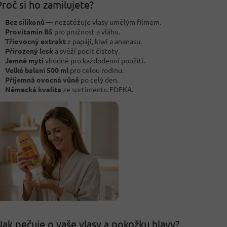
roč si ho zamilujete?
Bez silikonů
— nezatěžuje vlasy umělým filmem.
Provitamin B5
pro pružnost a vláhu.
Tříovocný extrakt
z papáji, kiwi a ananasu.
Přirozený lesk
a svěží pocit čistoty.
Jemné mytí
vhodné pro každodenní použití.
Velké balení 500 ml
pro celou rodinu.
Příjemná ovocná vůně
po celý den.
Německá kvalita
ze sortimentu EDEKA.
Jak pečuje o vaše vlasy a pokožku hlavy?