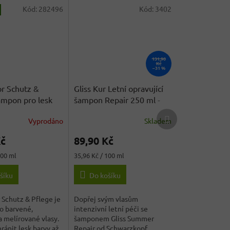
Kód:
282496
Kód:
3402
131,90
Kč
–31 %
or Schutz &
Gliss Kur Letní opravující
ampon pro lesk
šampon Repair 250 ml
-
0 ml
- originál z
originál z Německa
Další
Vyprodáno
Skladem
a
produkt
Kč
89,90 Kč
Měrná
100 ml
35,96 Kč / 100 ml
cena:
šíku
Do košíku
 Schutz & Pflege je
Dopřej svým vlasům
o barvené,
intenzivní letní péči se
 melírované vlasy.
šamponem Gliss Summer
ánit lesk barvy až
Repair od Schwarzkopf.