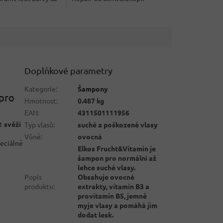
.
Speciálně vyvinutý pro vlasy...
Doplňkové parametry
Kategorie
:
Šampony
 pro
Hmotnost
:
0.487 kg
EAN
:
4311501111956
at
svěží
Typ vlasů
:
suché a poškozené vlasy
Vůně
:
ovocná
peciálně
Elkos Frucht&Vitamin je
šampon pro normální až
lehce suché vlasy.
Popis
Obsahuje ovocné
produktu
:
extrakty, vitamin B3 a
provitamin B5, jemně
myje vlasy a pomáhá jim
dodat lesk.