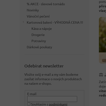
pomá
% AKCE - slevové tornádo
přir
Novinky
vlas
Vánoční pečení
Kartonová balení - VÝHODNÁ CENA !!!
Káva a nápoje
Drogerie
Potraviny
Dárkové poukazy
Odebírat newsletter
⚖️ 
Vložte svůj e-mail a my vám budeme
zasílat informace o nových produktech
Zatí
na našem e-shopu.
doje
vita
E-mail
rodi
Souhlasím s
podmínkami