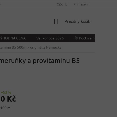
NÍ PODMÍNKY
KONTAKTY
CZK
VÝDEJNÍ MÍSTO
Přihlášení
NAPIŠTE NÁ
NÁKUPNÍ
Prázdný košík
KOŠÍK
- VÝHODNÁ CENA
Velikonoce 2026
🐰 Poctivé německé Veliko
itaminu B5 500ml
- originál z Německa
meruňky a provitaminu B5
–53 %
50 Kč
 100 ml