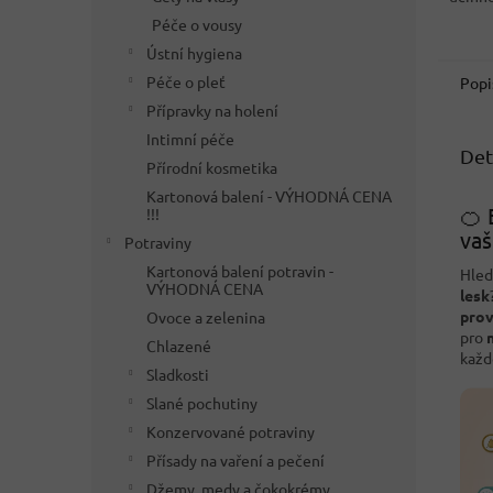
Olamin
Péče o vousy
Ústní hygiena
Péče o pleť
Popi
Přípravky na holení
Intimní péče
Det
Přírodní kosmetika
Kartonová balení - VÝHODNÁ CENA
🍊 
!!!
vaš
Potraviny
Kartonová balení potravin -
Hle
VÝHODNÁ CENA
lesk
pro
Ovoce a zelenina
pro
Chlazené
každ
Sladkosti
Slané pochutiny
Konzervované potraviny
Přísady na vaření a pečení
Džemy, medy a čokokrémy