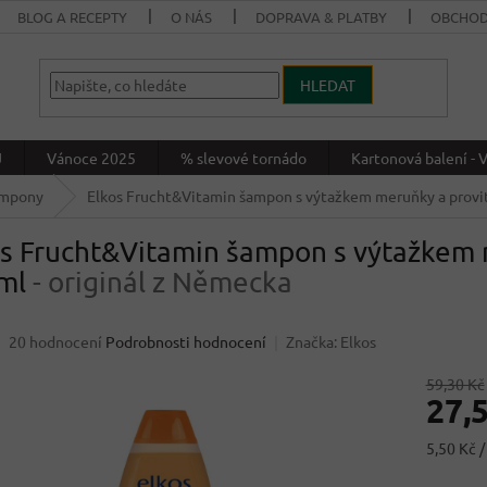
BLOG A RECEPTY
O NÁS
DOPRAVA & PLATBY
OBCHOD
HLEDAT
J
Vánoce 2025
% slevové tornádo
Kartonová balení 
mpony
Elkos Frucht&Vitamin šampon s výtažkem meruňky a prov
os Frucht&Vitamin šampon s výtažkem 
ml
- originál z Německa
Průměrné
20 hodnocení
Podrobnosti hodnocení
Značka:
Elkos
hodnocení
produktu
59,30 Kč
27,
je
3,9
z
Měrná
5,50 Kč /
5
cena:
hvězdiček.