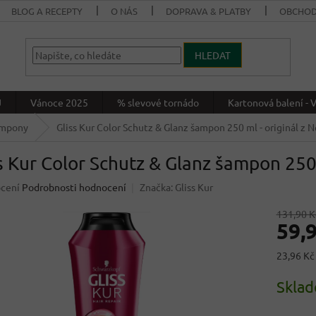
BLOG A RECEPTY
O NÁS
DOPRAVA & PLATBY
OBCHOD
HLEDAT
J
Vánoce 2025
% slevové tornádo
Kartonová balení 
mpony
Gliss Kur Color Schutz & Glanz šampon 250 ml
- originál z
s Kur Color Schutz & Glanz šampon 25
né
cení
Podrobnosti hodnocení
Značka:
Gliss Kur
ení
u
131,90 K
59,
Měrná
23,96 Kč
cena:
ek.
Skla