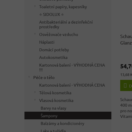
Toaletní papíry, kapesníky
⭐ SIDOLUX ⭐
Antibakteriální a dezinfekční
prostředky
Osvěžovače vzduchu
Schau
Náplasti
Glanz
normá
Domácí potřeby
Autokosmetika
Kartonová balení - VÝHODNÁ CENA
54,7
!!!
Měrná
13,68 
Péče o tělo
cena:
Kartonová balení - VÝHODNÁ CENA
D
Tělová kosmetika
Schaum
Vlasová kosmetika
400 m
Barvy na vlasy
pro no
Šampony
Vitam
laděno
Balzámy a kondicionéry
Laky a tužidla