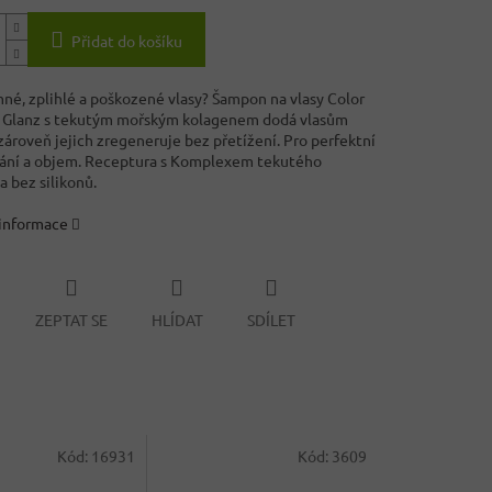
Přidat do košíku
né, zplihlé a poškozené vlasy? Šampon na vlasy Color
 Glanz s tekutým mořským kolagenem dodá vlasům
zároveň jejich zregeneruje bez přetížení. Pro perfektní
ání a objem. Receptura s Komplexem tekutého
a bez silikonů.
 informace
ZEPTAT SE
HLÍDAT
SDÍLET
Kód:
16931
Kód:
3609