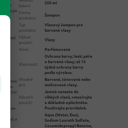
Velikost
250 ml
hine je
balení
:
místě a po
Forma
Šampon
produktu
:
Typ
Vlasový šampon pro
produktu
:
barvené vlasy
Oblast
rvu vlasů
Vlasy
použití
:
í a
Vůně
:
Parfémovaná
Ochrana barvy; lesk; péče
o barvené vlasy; až 13
Vlastnosti
:
nebo
týdnů ochrany barvy
podle výrobce.
Vhodné
Barvené, tónované nebo
hine jemně
pro
:
melírované vlasy.
áchněte.
Jemně naneste do
 Perfector
Návod k
vlhkých vlasů, vmasírujte
použití
:
a důkladně opláchněte.
Používejte pravidelně.
lor Shine
chranu
Aqua (Water, Eau),
ch vlasů a
Sodium Laureth Sulfate,
Cocamidopropyl Betaine,