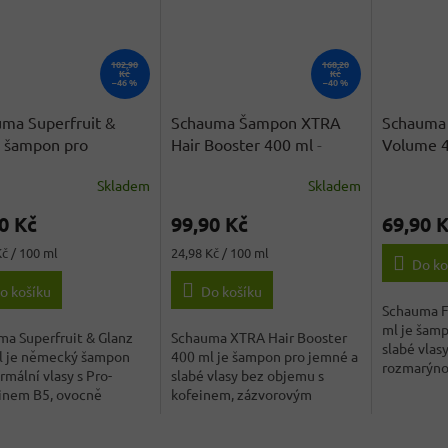
102,90
168,20
Kč
Kč
–46 %
–40 %
ma Superfruit &
Schauma Šampon XTRA
Schauma
 šampon pro
Hair Booster 400 ml
-
Volume 
lní vlasy 400 ml
originál z Německa
Německ
Skladem
Skladem
0 Kč
99,90 Kč
69,90 
Měrná
Kč / 100 ml
24,98 Kč / 100 ml
Do ko
cena:
o košíku
Do košíku
Schauma F
ml je šam
a Superfruit & Glanz
Schauma XTRA Hair Booster
slabé vlas
l je německý šampon
400 ml je šampon pro jemné a
rozmarýno
rmální vlasy s Pro-
slabé vlasy bez objemu s
provitami
inem B5, ovocně
kofeinem, zázvorovým
u péčí s...
extraktem a...