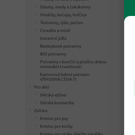
Šamp
Džemy, medy a čokokrémy
bale
Omáčky, kečupy, hořčice
každ
Těstoviny, rýže, pečivo
výho
Cereálie a müsli
Instantní jídla
Opra
po d
Bezlepkové potraviny
Hyal
BIO potraviny
dodá
Potraviny s končící a prošlou dobou
Jemn
minimální trvanlivosti
Pro 
melí
Kartonová balení potravin -
VÝHODNÁ CENA !!!
Šamp
Pro děti
vmas
Dětská výživa
Pro 
Dětská kosmetika
Cond
Zvířata
Se š
Krmivo pro psy
Sham
barv
Krmivo pro kočky
záro
Krmivo pro ptáky, křečky a králíky