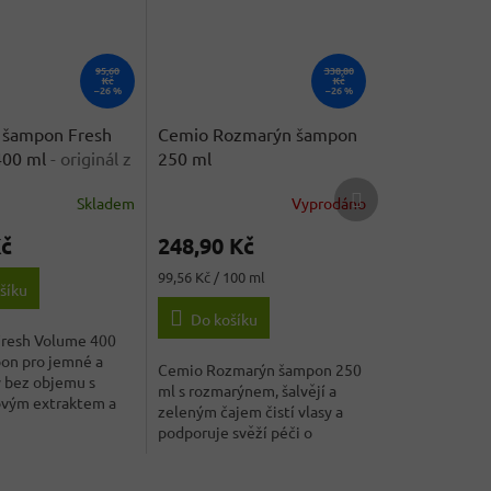
95,60
338,80
Kč
Kč
–26 %
–26 %
 šampon Fresh
Cemio Rozmarýn šampon
400 ml
- originál z
250 ml
a
Další
Skladem
Vyprodáno
produkt
Kč
248,90 Kč
Měrná
99,56 Kč / 100 ml
šíku
cena:
Do košíku
resh Volume 400
pon pro jemné a
Cemio Rozmarýn šampon 250
y bez objemu s
ml s rozmarýnem, šalvějí a
vým extraktem a
zeleným čajem čistí vlasy a
nem B5.
podporuje svěží péči o
pokožku hlavy.