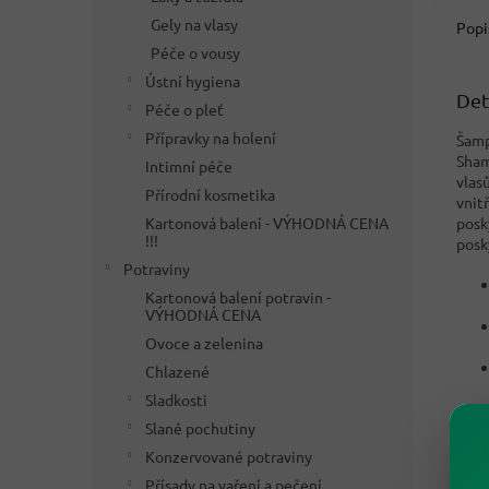
Gely na vlasy
Popi
Péče o vousy
Ústní hygiena
Det
Péče o pleť
Přípravky na holení
Šamp
Sham
Intimní péče
vlas
Přírodní kosmetika
vnit
Kartonová balení - VÝHODNÁ CENA
posk
!!!
posk
Potraviny
Kartonová balení potravin -
VÝHODNÁ CENA
Ovoce a zelenina
Chlazené
Sladkosti
Slané pochutiny
Konzervované potraviny
Přísady na vaření a pečení