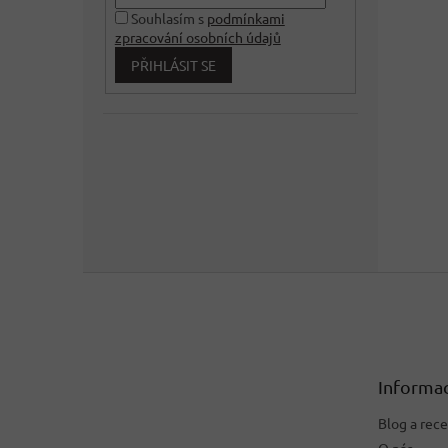
Souhlasím s
podmínkami
zpracování osobních údajů
PŘIHLÁSIT SE
Z
á
p
a
t
Informac
í
Blog a rec
O nás