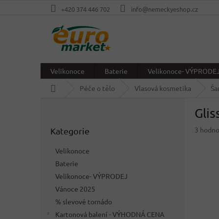
Přejít
+420 374 446 702
info@nemeckyeshop.cz
na
obsah
Velikonoce
Baterie
Velikonoce- VÝPRODE
Domů
Péče o tělo
Vlasová kosmetika
Ša
P
Glis
o
Přeskočit
s
Průměr
3 hodno
Kategorie
kategorie
t
hodnoc
r
produkt
Velikonoce
a
je
Baterie
n
4,0
z
Velikonoce- VÝPRODEJ
n
5
í
Vánoce 2025
hvězdič
p
% slevové tornádo
a
Kartonová balení - VÝHODNÁ CENA