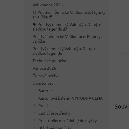
n
Velikonoce 2026
e
🐰 Poctivé německé Velikonoce: Figurky
l
a vajíčka 🐣
💝 Poctivý německý Valentýn: Darujte
sladkou legendu 🎁
Poctivé německé Velikonoce: Figurky a
vajíčka
Poctivý německý Valentýn: Darujte
sladkou legendu
Technické položky
Vánoce 2026
Čerstvé pečivo
Domácnost
Baterie
Kartonová balení - VÝHODNÁ CENA
Souvi
Praní
Čistící prostředky
Prostředky na nádobí / do myčky
Úklidové pomůcky