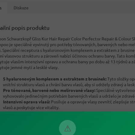
s
Diskuze
ailní popis produktu
on Schwarzkopf Gliss Kur Hair Repair Color Perfector Repair & Colour S
poo je speciálně vyvinutý pro potřeby tónovaných, barvených nebo me
ů. Speciální receptura s hyaluronovým komplexem a extraktem z brusine
řní vlasovou strukturu a zároveň nabízí účinnou ochranu barvy. Tato ko
ytuje vlasům intenzivní opravu a ochranu barvy po dobu až 13 týdnů a z
ytuje jemné mytí a lesklé vlasy.
S hyaluronovým komplexem a extraktem z brusinek:
Tyto složky op
vnitřní strukturu vlasů a chrání barvu vlasů, aby si udržely zdravý a lesk
Pro tónované, barvené nebo melírované vlasy:
Speciálně vytvořeno 
vyhovovalo jedinečným potřebám barvených vlasů a udrželo je zdravé 
Intenzivní oprava vlasů:
Posiluje a opravuje vlasy zevnitř, zlepšuje st
vlasů a poskytuje více vitality.
Ochrana barvy po dobu až 13 týdnů:
Receptura chrání barvu vlasů po
13 týdnů a zachovává ji intenzivní a zářivou po delší dobu.
Jemné čištění:
Jemně čistí vlasy, aniž by je zatěžoval, zanechává je p
⚠
snadno se rozčesávají.