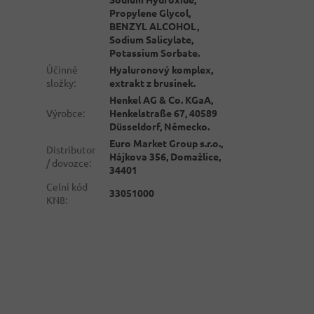
Propylene Glycol,
BENZYL ALCOHOL,
Sodium Salicylate,
Potassium Sorbate.
Účinné
Hyaluronový komplex,
složky
:
extrakt z brusinek.
Henkel AG & Co. KGaA,
Výrobce
:
Henkelstraße 67, 40589
Düsseldorf, Německo.
Euro Market Group s.r.o.,
Distributor
Hájkova 356, Domažlice,
/ dovozce
:
34401
Celní kód
33051000
KN8
: