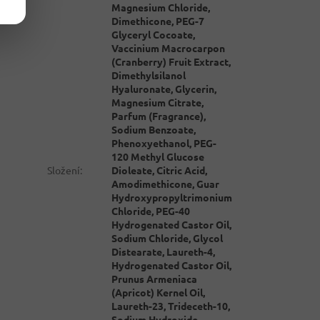
Magnesium Chloride,
Dimethicone, PEG-7
Glyceryl Cocoate,
Vaccinium Macrocarpon
(Cranberry) Fruit Extract,
Dimethylsilanol
Hyaluronate, Glycerin,
Magnesium Citrate,
Parfum (Fragrance),
Sodium Benzoate,
Phenoxyethanol, PEG-
120 Methyl Glucose
Složení
:
Dioleate, Citric Acid,
Amodimethicone, Guar
Hydroxypropyltrimonium
Chloride, PEG-40
Hydrogenated Castor Oil,
Sodium Chloride, Glycol
Distearate, Laureth-4,
Hydrogenated Castor Oil,
Prunus Armeniaca
(Apricot) Kernel Oil,
Laureth-23, Trideceth-10,
Sodium Hydroxide,