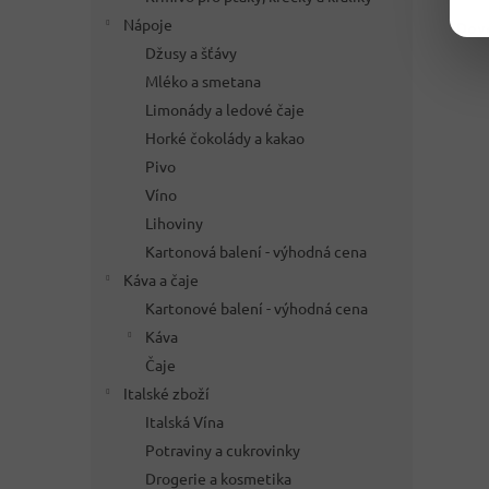
Nápoje
Dov
Džusy a šťávy
Mléko a smetana
Limonády a ledové čaje
Horké čokolády a kakao
Pivo
Víno
Lihoviny
Kartonová balení - výhodná cena
Káva a čaje
Kartonové balení - výhodná cena
Káva
Čaje
Italské zboží
Italská Vína
Potraviny a cukrovinky
Drogerie a kosmetika