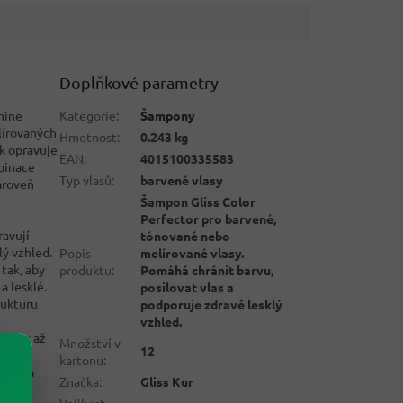
Doplňkové parametry
hine
Kategorie
:
Šampony
lírovaných
Hmotnost
:
0.243 kg
k opravuje
EAN
:
4015100335583
mbinace
Typ vlasů
:
barvené vlasy
ároveň
Šampon Gliss Color
Perfector pro barvené,
ravují
tónované nebo
lý vzhled.
Popis
melírované vlasy.
tak, aby
produktu
:
Pomáhá chránit barvu,
a lesklé.
posilovat vlas a
rukturu
podporuje zdravě lesklý
vzhled.
 dobu až
Množství v
12
kartonu
:
ružné a
Značka
:
Gliss Kur