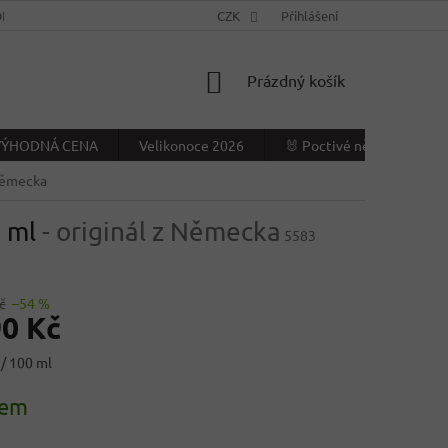
NÍ PODMÍNKY
KONTAKTY
CZK
VÝDEJNÍ MÍSTO
Přihlášení
NAPIŠTE NÁ
NÁKUPNÍ
Prázdný košík
KOŠÍK
- VÝHODNÁ CENA
Velikonoce 2026
🐰 Poctivé německé Veliko
 Německa
0 ml
- originál z Německa
5583
č
–54 %
90 Kč
 / 100 ml
dem