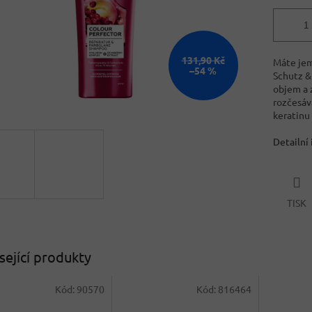
131,90 Kč
Máte jem
–54 %
Schutz &
objem a 
rozčesáv
keratinu 
Detailní
TISK
sející produkty
Kód:
90570
Kód:
816464