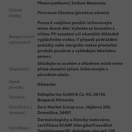
Phenoxyethanol, Sodium Benzoate.
Účinné
Piroctone Olamine (pirokton olamin)
složky
:
Pouze k vnějšímu použití. Uchovávejte
mimo dosah dětí. Vyhněte se kontaktu s
očima. Při zasažení očí okamžitě důkladně
Bezpečnostní
vypláchněte vodou. V případě podráždění
upozornění
:
pokožky nebo alergické reakce přestaňte
produkt používat a vyhledejte lékařskou
pomoc.
Skladujte na suchém a chladném místě mimo
Skladování
:
přímé sluneční záření. Uchovávejte v
původním obalu.
Země
Německo
původu
:
Sebapharma GmbH & Co. KG, 56136
Výrobce
:
Boppard, Německo
Distributor /
Euro Market Group s.r.o., Hájkova 356,
dovozce
:
Domažlice, 34401
Dermatologicky a klinicky testováno,
certifikace ECARF Allergikerfreundlich
Certifikace
:
Qualitätsgeprüft, doloženo více než 120