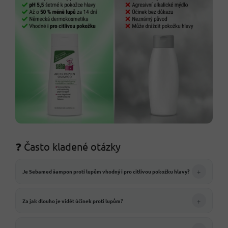
❓ Často kladené otázky
+
Je Sebamed šampon proti lupům vhodný i pro citlivou pokožku hlavy?
+
Za jak dlouho je vidět účinek proti lupům?