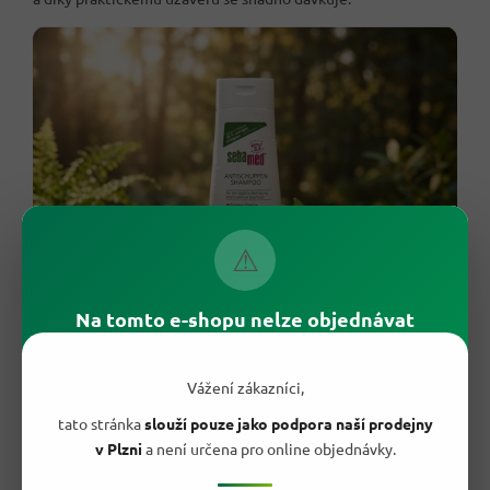
⚠
Na tomto e-shopu nelze objednávat
Vážení zákazníci,
Co dostanete navíc oproti běžnému
šamponu z drogerie?
tato stránka
slouží pouze jako podpora naší prodejny
v Plzni
a není určena pro online objednávky.
Řada šamponů proti lupům spoléhá jen na silné parfemace a
agresivní čisticí složky, které lupy krátkodobě zamaskují, ale