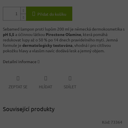
Přidat do košíku
Sebamed šampon proti lupům 200 ml je německá dermokosmetika s
pH 5,5
a účinnou látkou
Piroctone Olamine
, která pomáhá
redukovat lupy až o 50 % po 14 dnech pravidelného mytí. Jemná
formule je
dermatologicky testována
, vhodná i pro citlivou
pokožku hlavy a vlasům navíc dodává lesk a jemný objem.
Detailní informace
ZEPTAT SE
HLÍDAT
SDÍLET
Související produkty
Kód:
73364