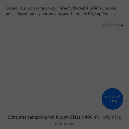
Cemio Hyaluron šampon 250 ml je hydratačně laděná vlasová
péče s kyselinou hyaluronovou, panthenolem B5, kopřivou a...
Kód:
717754
102,90 Kč
–41 %
Schauma šampon proti lupům Classic 400 ml
- originál z
Německa