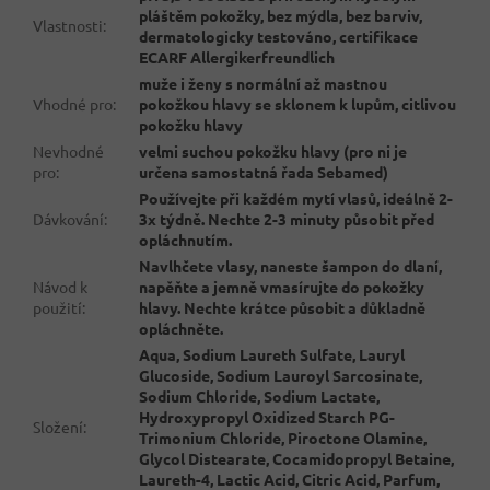
pláštěm pokožky, bez mýdla, bez barviv,
Vlastnosti
:
dermatologicky testováno, certifikace
ECARF Allergikerfreundlich
muže i ženy s normální až mastnou
Vhodné pro
:
pokožkou hlavy se sklonem k lupům, citlivou
pokožku hlavy
Nevhodné
velmi suchou pokožku hlavy (pro ni je
pro
:
určena samostatná řada Sebamed)
Používejte při každém mytí vlasů, ideálně 2-
Dávkování
:
3x týdně. Nechte 2-3 minuty působit před
opláchnutím.
Navlhčete vlasy, naneste šampon do dlaní,
Návod k
napěňte a jemně vmasírujte do pokožky
použití
:
hlavy. Nechte krátce působit a důkladně
opláchněte.
Aqua, Sodium Laureth Sulfate, Lauryl
Glucoside, Sodium Lauroyl Sarcosinate,
Sodium Chloride, Sodium Lactate,
Hydroxypropyl Oxidized Starch PG-
Složení
:
Trimonium Chloride, Piroctone Olamine,
Glycol Distearate, Cocamidopropyl Betaine,
Laureth-4, Lactic Acid, Citric Acid, Parfum,