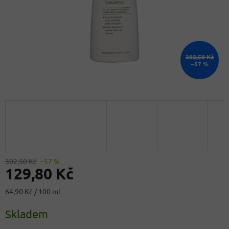
302,50 Kč
–57 %
302,50 Kč
–57 %
129,80 Kč
Měrná
64,90 Kč / 100 ml
cena:
Skladem