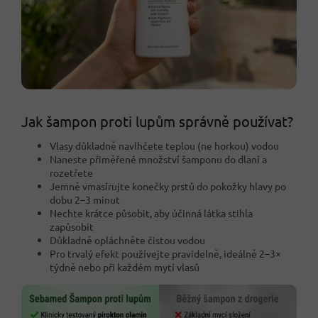
Jak šampon proti lupům správně používat?
Vlasy důkladně navlhčete teplou (ne horkou) vodou
Naneste přiměřené množství šamponu do dlaní a
rozetřete
Jemně vmasírujte konečky prstů do pokožky hlavy po
dobu 2–3 minut
Nechte krátce působit, aby účinná látka stihla
zapůsobit
Důkladně opláchněte čistou vodou
Pro trvalý efekt používejte pravidelně, ideálně 2–3×
týdně nebo při každém mytí vlasů