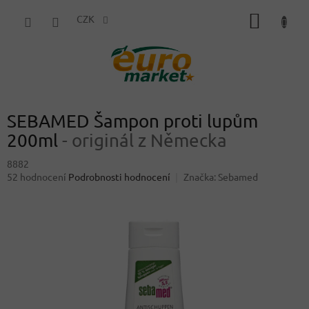
Přejít
NÁKUP
na
CZK
obsah
KOŠÍK
SEBAMED Šampon proti lupům
200ml
- originál z Německa
8882
Průměrné
52 hodnocení
Podrobnosti hodnocení
Značka:
Sebamed
hodnocení
produktu
je
3,8
z
5
hvězdiček.