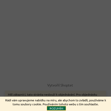
Vytvořil Shoptet
Milí zákazníci, tato stránka neslouží k objednávání. Pro objednávku
zboží on-line využijte naše webové stránky www.nemeckyeshop.cz
Copyright 2026
Euromarket
. Všechna práva vyhrazena.
Rádi vám upravujeme nabídku na míru, ale abychom to zvládli, používáme k
Děkujeme.
tomu soubory cookie. Používáním tohoto webu s tím souhlasíte.
ROZUMÍM