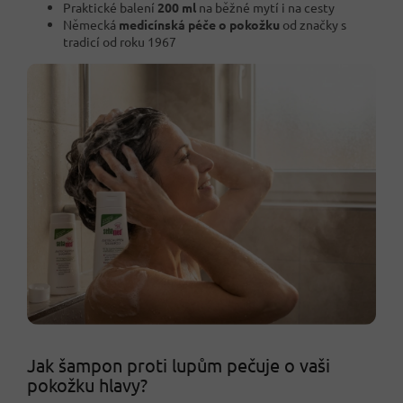
Praktické balení
200 ml
na běžné mytí i na cesty
Německá
medicínská péče o pokožku
od značky s
tradicí od roku 1967
Jak šampon proti lupům pečuje o vaši
pokožku hlavy?