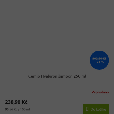
302,50 Kč
–21 %
Cemio Hyaluron šampon 250 ml
Vyprodáno
238,90 Kč
Měrná
95,56 Kč / 100 ml
Do košíku
cena: