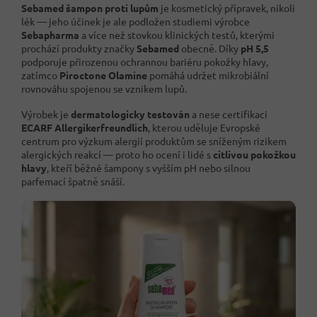
Sebamed šampon proti lupům
je kosmetický přípravek, nikoli
lék — jeho účinek je ale podložen studiemi výrobce
Sebapharma
a více než stovkou klinických testů, kterými
prochází produkty značky
Sebamed
obecně. Díky
pH 5,5
podporuje přirozenou ochrannou bariéru pokožky hlavy,
zatímco
Piroctone Olamine
pomáhá udržet mikrobiální
rovnováhu spojenou se vznikem lupů.
Výrobek je
dermatologicky testován
a nese certifikaci
ECARF Allergikerfreundlich
, kterou uděluje Evropské
centrum pro výzkum alergií produktům se sníženým rizikem
alergických reakcí — proto ho ocení i lidé s
citlivou pokožkou
hlavy
, kteří běžné šampony s vyšším pH nebo silnou
parfemací špatně snáší.