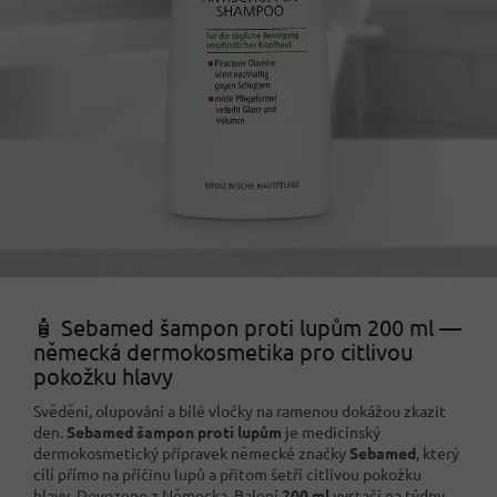
🧴 Sebamed šampon proti lupům 200 ml —
německá dermokosmetika pro citlivou
pokožku hlavy
Svědění, olupování a bílé vločky na ramenou dokážou zkazit
den.
Sebamed šampon proti lupům
je medicínský
dermokosmetický přípravek německé značky
Sebamed
, který
cílí přímo na příčinu lupů a přitom šetří citlivou pokožku
hlavy. Dovezeno z Německa. Balení
200 ml
vystačí na týdny