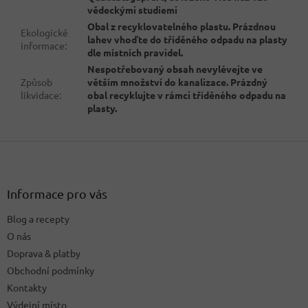
vědeckými studiemi
Obal z recyklovatelného plastu. Prázdnou
Ekologické
lahev vhoďte do tříděného odpadu na plasty
informace
:
dle místních pravidel.
Nespotřebovaný obsah nevylévejte ve
Způsob
větším množství do kanalizace. Prázdný
likvidace
:
obal recyklujte v rámci tříděného odpadu na
plasty.
Z
á
p
a
Informace pro vás
t
Blog a recepty
í
O nás
Doprava & platby
Obchodní podmínky
Kontakty
Výdejní místo