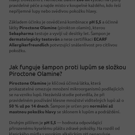
pravidelné péče a najde místo v koupelně každého, kdo řeší
nepříjemné lupy nebo svědivou pokožku hlavy.
Základem účinku je osvědčená kombinace
pH 5,5
a účinné
látky
Piroctone Olamine
(pirokton olamin), kterou
Sebapharma
testuje a vyvíjí už desítky let. Šampon je
dermatologicky testován
a nese certifikaci
ECARF
Allergikerfreundlich
potvrzující snášenlivost pro citlivou
pokožku.
Jak funguje šampon proti lupům se složkou
Piroctone Olamine?
Piroctone Olamine
je klíčová účinná látka, která
prokazatelně omezuje množení mikroorganismů podílejících
se na vzniku lupů. Nezávislá studie potvrdila, že při
pravidelném používání klesne množství viditelných lupů až o
50 % už po 14 dnech
. Šampon je určen pro
normální až
mastnou pokožku hlavy
se sklonem k lupům a podráždění.
Druhým pilířem je
pH 5,5
— hodnota odpovídající
přirozenému kyselému pláštu zdravé pokožky. Na rozdíl od
klasického mýdla s vysokým alkalickým pH nenarušuje