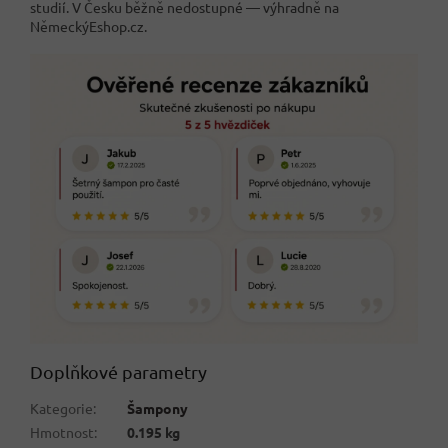
studií. V Česku běžně nedostupné — výhradně na
NěmeckýEshop.cz.
Doplňkové parametry
Kategorie
:
Šampony
Hmotnost
:
0.195 kg