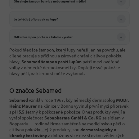
+
Obsahuje šampon barviva nebo agresivní mýdlo?
+
Je to léčivý přípravek na lupy?
+
Odkud šampon pochází a kdo ho vyrábí?
Pokud hledáte šampon, který lupy neřeší jen na povrchu, ale
cíleně pracuje s příčinou a zároveň chrání citlivou pokožku
hlavy,
Sebamed šampon proti lupům
patří mezi ověřené
volby z německé dermokosmetiky. Dopřejte své pokožce
hlavy péči, na kterou si může zvyknout.
O značce Sebamed
Sebamed
vznikl v roce 1967, kdy německý dermatolog
MUDr.
Heinz Maurer
na klinice v Bonnu vyvinul první mycí přípravek
s
pH 5,5
šetrný k poškozené pokožce. Dnes produkty vyvíjí a
vyrábí společnost
Sebapharma GmbH & Co. KG
se sídlem v
Boppardu — rodinná firma zaměřená na medicínskou péči o
citlivou pokožku, jejíž produkty jsou
dermatologicky a
klinicky testovány
a doloženy více než stovkou vědeckých