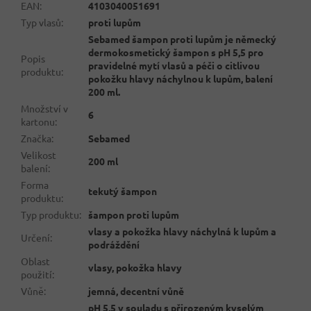
EAN
:
4103040051691
Typ vlasů
:
proti lupům
Sebamed šampon proti lupům je německý
dermokosmetický šampon s pH 5,5 pro
Popis
pravidelné mytí vlasů a péči o citlivou
produktu
:
pokožku hlavy náchylnou k lupům, balení
200 ml.
Množství v
6
kartonu
:
Značka
:
Sebamed
Velikost
200 ml
balení
:
Forma
tekutý šampon
produktu
:
Typ produktu
:
šampon proti lupům
vlasy a pokožka hlavy náchylná k lupům a
Určení
:
podráždění
Oblast
vlasy, pokožka hlavy
použití
:
Vůně
:
jemná, decentní vůně
pH 5,5 v souladu s přirozeným kyselým