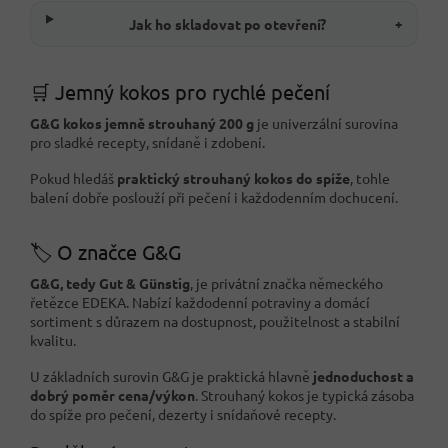
Jak ho skladovat po otevření?
+
🛒 Jemný kokos pro rychlé pečení
G&G kokos jemně strouhaný 200 g
je univerzální surovina
pro sladké recepty, snídaně i zdobení.
Pokud hledáš
praktický strouhaný kokos do spíže
, tohle
balení dobře poslouží při pečení i každodenním dochucení.
🏷️ O značce G&G
G&G, tedy Gut & Günstig
, je privátní značka německého
řetězce EDEKA. Nabízí každodenní potraviny a domácí
sortiment s důrazem na dostupnost, použitelnost a stabilní
kvalitu.
U základních surovin G&G je praktická hlavně
jednoduchost a
dobrý poměr cena/výkon
. Strouhaný kokos je typická zásoba
do spíže pro pečení, dezerty i snídaňové recepty.