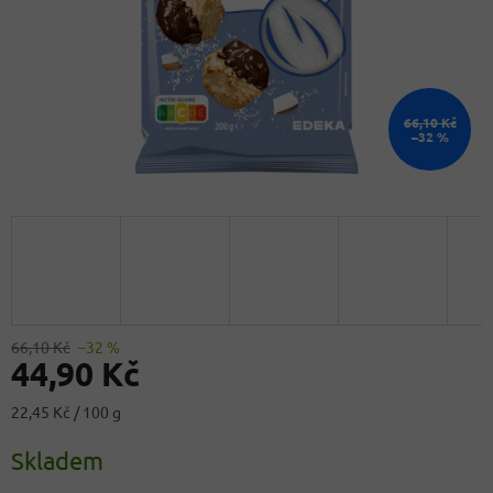
66,10 Kč
–32 %
66,10 Kč
–32 %
44,90 Kč
Měrná
22,45 Kč / 100 g
cena:
Skladem