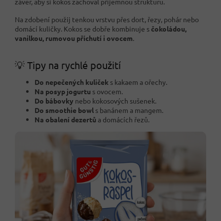
závěr, aby si kokos zachoval příjemnou strukturu.
Na zdobení použij tenkou vrstvu přes dort, řezy, pohár nebo
domácí kuličky. Kokos se dobře kombinuje s
čokoládou,
vanilkou, rumovou příchutí i ovocem
.
💡 Tipy na rychlé použití
Do nepečených kuliček
s kakaem a ořechy.
Na posyp jogurtu
s ovocem.
Do bábovky
nebo kokosových sušenek.
Do smoothie bowl
s banánem a mangem.
Na obalení dezertů
a domácích řezů.