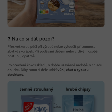
❓ Na co si dát pozor?
Přes veškerou péči při výrobě nelze vyloučit přítomnost
zbytků skořápek. Při podávání dětem nebo citlivým osobám
postupuj opatrně.
Po otevření kokos skladuj v dobře uzavřené nádobě, v chladu
a suchu. Díky tomu si déle udrží
vůni, chuť a sypkou
strukturu
.