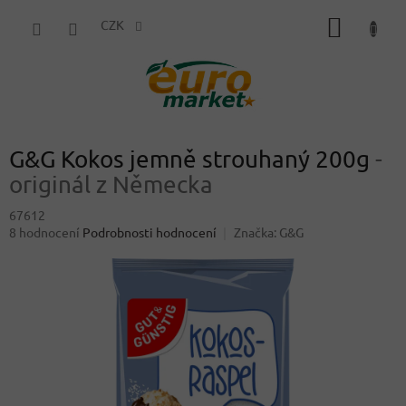
Přejít
NÁKUP
na
CZK
obsah
KOŠÍK
G&G Kokos jemně strouhaný 200g
-
originál z Německa
67612
Průměrné
8 hodnocení
Podrobnosti hodnocení
Značka:
G&G
hodnocení
produktu
je
4,5
z
5
hvězdiček.