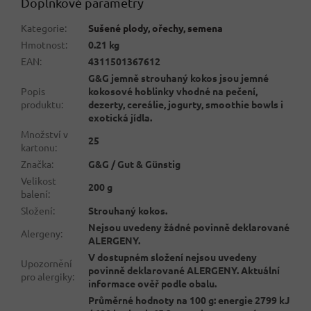
Doplňkové parametry
Kategorie
:
Sušené plody, ořechy, semena
Hmotnost
:
0.21 kg
EAN
:
4311501367612
G&G jemně strouhaný kokos jsou jemné
Popis
kokosové hoblinky vhodné na pečení,
produktu
:
dezerty, cereálie, jogurty, smoothie bowls i
exotická jídla.
Množství v
25
kartonu
:
Značka
:
G&G / Gut & Günstig
Velikost
200 g
balení
:
Složení
:
Strouhaný kokos.
Nejsou uvedeny žádné povinně deklarované
Alergeny
:
ALERGENY.
V dostupném složení nejsou uvedeny
Upozornění
povinně deklarované ALERGENY. Aktuální
pro alergiky
:
informace ověř podle obalu.
Průměrné hodnoty na 100 g: energie 2799 kJ