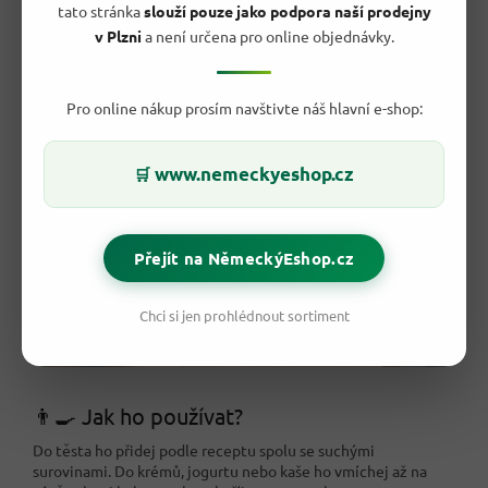
Praktické dávkování
přímo ze sáčku.
tato stránka
slouží pouze jako podpora naší prodejny
Značka G&G
z německého sortimentu EDEKA.
v Plzni
a není určena pro online objednávky.
Pro online nákup prosím navštivte náš hlavní e-shop:
www.nemeckyeshop.cz
🛒
Přejít na NěmeckýEshop.cz
Chci si jen prohlédnout sortiment
👨‍🍳 Jak ho používat?
Do těsta ho přidej podle receptu spolu se suchými
surovinami. Do krémů, jogurtu nebo kaše ho vmíchej až na