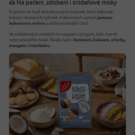
🍰 Na pečení, zdobení i snídaňové misky
V pečení se hodí do kokosových sušenek, řezů, bábovek,
krémů i domácích tyčinek. V dezertech vytvoří
jemnou
kokosovou vrstvu
a přidá výraznější chuť.
Ve snídaňových miskách ho nasypeš na jogurt, kaši, tvaroh
nebo smoothie bowl. Skvěle ladí s
banánem, kakaem, ořechy,
mangem i čokoládou
.