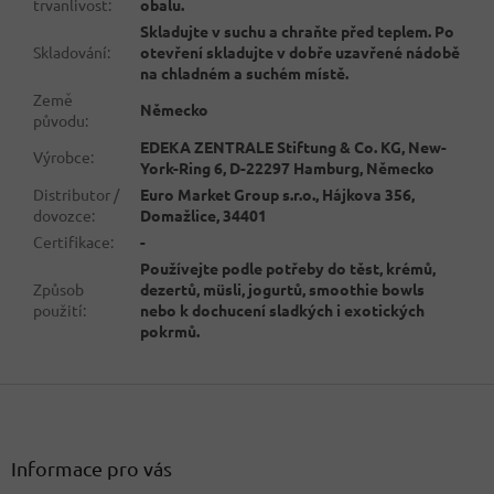
trvanlivost
:
obalu.
Skladujte v suchu a chraňte před teplem. Po
Skladování
:
otevření skladujte v dobře uzavřené nádobě
na chladném a suchém místě.
Země
Německo
původu
:
EDEKA ZENTRALE Stiftung & Co. KG, New-
Výrobce
:
York-Ring 6, D-22297 Hamburg, Německo
Distributor /
Euro Market Group s.r.o., Hájkova 356,
dovozce
:
Domažlice, 34401
Certifikace
:
-
Používejte podle potřeby do těst, krémů,
Způsob
dezertů, müsli, jogurtů, smoothie bowls
použití
:
nebo k dochucení sladkých i exotických
pokrmů.
Z
á
p
a
Informace pro vás
t