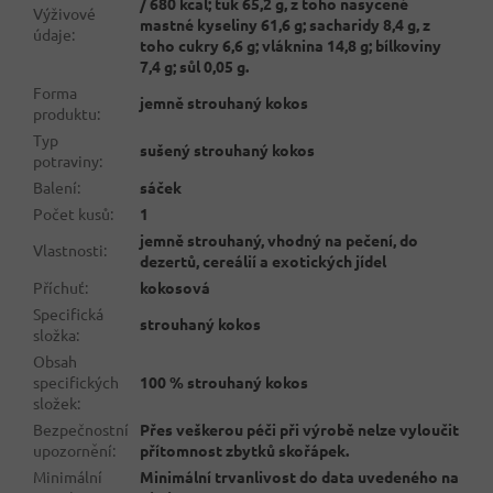
/ 680 kcal; tuk 65,2 g, z toho nasycené
Výživové
mastné kyseliny 61,6 g; sacharidy 8,4 g, z
údaje
:
toho cukry 6,6 g; vláknina 14,8 g; bílkoviny
7,4 g; sůl 0,05 g.
Forma
jemně strouhaný kokos
produktu
:
Typ
sušený strouhaný kokos
potraviny
:
Balení
:
sáček
Počet kusů
:
1
jemně strouhaný, vhodný na pečení, do
Vlastnosti
:
dezertů, cereálií a exotických jídel
Příchuť
:
kokosová
Specifická
strouhaný kokos
složka
:
Obsah
specifických
100 % strouhaný kokos
složek
:
Bezpečnostní
Přes veškerou péči při výrobě nelze vyloučit
upozornění
:
přítomnost zbytků skořápek.
Minimální
Minimální trvanlivost do data uvedeného na