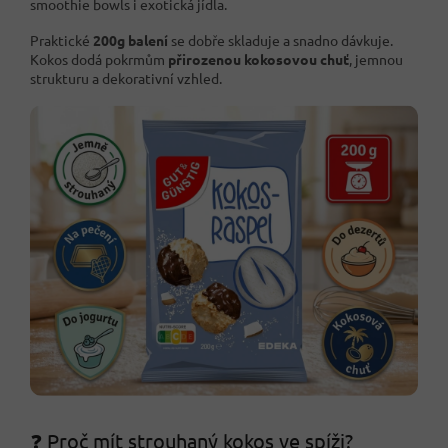
smoothie bowls i exotická jídla.
Praktické
200g balení
se dobře skladuje a snadno dávkuje.
Kokos dodá pokrmům
přirozenou kokosovou chuť
, jemnou
strukturu a dekorativní vzhled.
❓ Proč mít strouhaný kokos ve spíži?