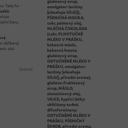
glukózový sirup,
u. Tady ho
emulgátor: lecitiny
ousků
.
[obsahuje SÓJU]),
mňuje.
PŠENIČNÁ MOUKA,
oplní kávu,
cukr, palmový olej,
MLÉČNÁ ČOKOLÁDA
(cukr, PLNOTUČNÉ
ové
MLÉKO V PRÁŠKU,
at oblíbený
kakaové máslo,
avíc sází
kakaová hmota,
glukózový sirup,
ODTUČNĚNÉ MLÉKO V
PRÁŠKU, emulgátor:
Složení
:
lecitiny [obsahuje
SÓJU], přírodní aroma),
glukózo-fruktózový
sirup, MÁSLO,
slunečnicový olej,
VEJCE, kypřicí látky:
uhličitany sodné,
difosforečnany;
ODTUČNĚNÉ MLÉKO V
PRÁŠKU, PŠENIČNÝ
ŠKROB, přírodní aroma,