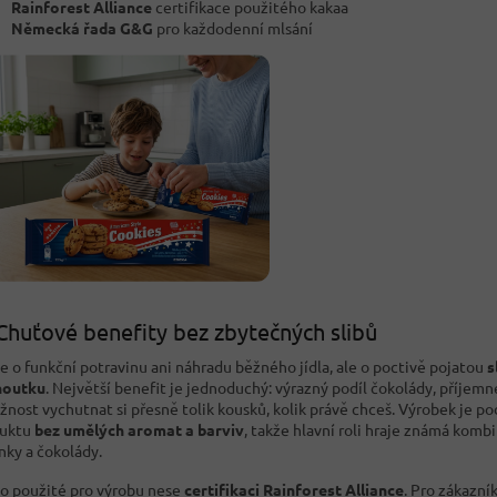
Rainforest Alliance
certifikace použitého kakaa
Německá řada G&G
pro každodenní mlsání
Chuťové benefity bez zbytečných slibů
e o funkční potravinu ani náhradu běžného jídla, ale o poctivě pojatou
s
houtku
. Největší benefit je jednoduchý: výrazný podíl čokolády, příjemn
žnost vychutnat si přesně tolik kousků, kolik právě chceš. Výrobek je po
duktu
bez umělých aromat a barviv
, takže hlavní roli hraje známá komb
nky a čokolády.
o použité pro výrobu nese
certifikaci Rainforest Alliance
. Pro zákazník