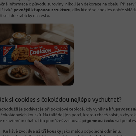
ečná informace o původu suroviny, nikoli jen dekorace na obalu. Při serv
íš také
pevnější křupavou strukturu
, díky které se cookies dobře skládaj
í se i do krabičky na cestu.
Jak si cookies s čokoládou nejlépe vychutnat?
ednodušší je podávat je při pokojové teplotě, kdy vynikne
křupavost su
 čokoládových kousků. Na talíř dej jen porci, kterou chceš sníst, a zbyte
e uzavřeném obalu. Tím pomůžeš zachovat
příjemnou texturu
i po otev
Ke kávě zvol
dva až tři kousky
jako malou odpolední odměnu.