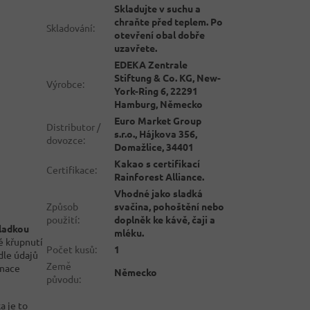
Skladujte v suchu a
chraňte před teplem. Po
Skladování
:
otevření obal dobře
uzavřete.
EDEKA Zentrale
Stiftung & Co. KG, New-
Výrobce
:
York-Ring 6, 22291
Hamburg, Německo
Euro Market Group
Distributor /
s.r.o., Hájkova 356,
dovozce
:
Domažlice, 34401
Kakao s certifikací
Certifikace
:
Rainforest Alliance.
Vhodné jako sladká
Způsob
svačina, pohoštění nebo
použití
:
doplněk ke kávě, čaji a
ladkou
mléku.
é křupnutí
Počet kusů
:
1
dle údajů
Země
inace
Německo
původu
:
a je to