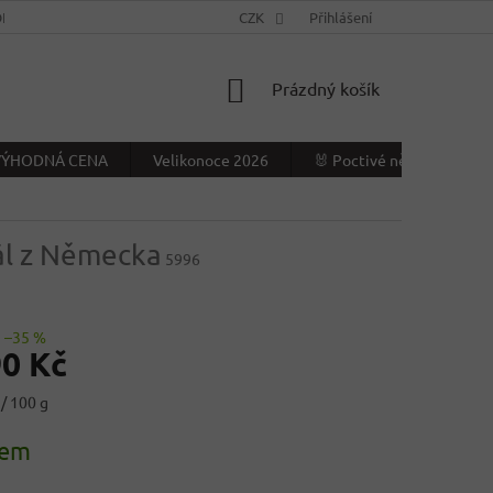
NÍ PODMÍNKY
KONTAKTY
CZK
VÝDEJNÍ MÍSTO
Přihlášení
NAPIŠTE NÁ
NÁKUPNÍ
Prázdný košík
KOŠÍK
- VÝHODNÁ CENA
Velikonoce 2026
🐰 Poctivé německé Veliko
nál z Německa
5996
–35 %
90 Kč
/ 100 g
dem