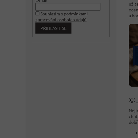
užit
ocen
Souhlasím s
podmínkami
a hod
zpracování osobních údajů
PŘIHLÁSIT SE
💡 
Nejj
chuť
dobř