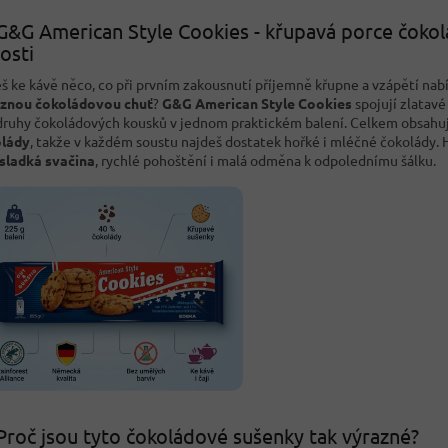
G&G American Style Cookies - křupavá porce čoko
osti
š ke kávě něco, co při prvním zakousnutí příjemně křupne a vzápětí nab
znou čokoládovou chuť
?
G&G American Style Cookies
spojují zlatavé
druhy čokoládových kousků v jednom praktickém balení. Celkem obsahu
lády
, takže v každém soustu najdeš dostatek hořké i mléčné čokolády. 
sladká svačina
, rychlé pohoštění i malá odměna k odpolednímu šálku.
Proč jsou tyto čokoládové sušenky tak výrazné?