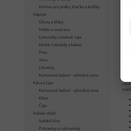
Krmivo pro ptáky, křečky a králíky
Nápoje
Džusy a šťávy
Mléko a smetana
Limonády a ledové čaje
Horké čokolády a kakao
Pivo
Víno
Lihoviny
✅ O
Kartonová balení - výhodná cena
Tyt
Káva a čaje
chuť
snad
Kartonové balení - výhodná cena
Káva
Čaje
Italské zboží
Italská Vína
Potraviny a cukrovinky