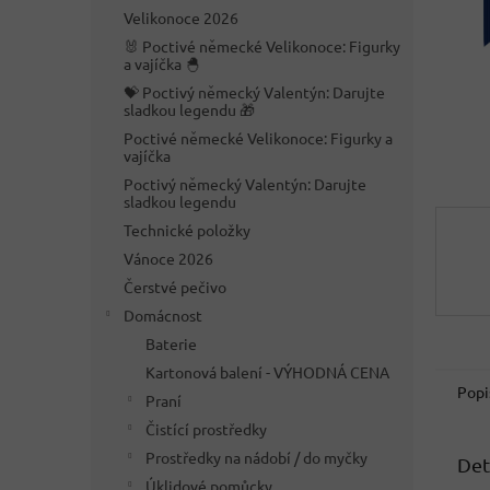
n
Velikonoce 2026
e
🐰 Poctivé německé Velikonoce: Figurky
l
a vajíčka 🐣
💝 Poctivý německý Valentýn: Darujte
sladkou legendu 🎁
Poctivé německé Velikonoce: Figurky a
vajíčka
Poctivý německý Valentýn: Darujte
sladkou legendu
Technické položky
Vánoce 2026
Čerstvé pečivo
Domácnost
Baterie
Kartonová balení - VÝHODNÁ CENA
Popi
Praní
Čistící prostředky
Prostředky na nádobí / do myčky
Det
Úklidové pomůcky