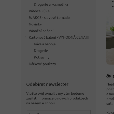
Drogerie a kosmetika
Vánoce 2024
% AKCE - slevové tornádo
Novinky
Vánoční pečení
Kartonová balení - VÝHODNÁ CENA !!!
Káva a nápoje
Drogerie
Potraviny
Dárkové poukazy
🌟 
Odebírat newsletter
Nejd
poc
Vložte svůj e-mail a my vám budeme
a mo
zasílat informace o nových produktech
pro
na našem e-shopu.
suše
Kaka
E-mail