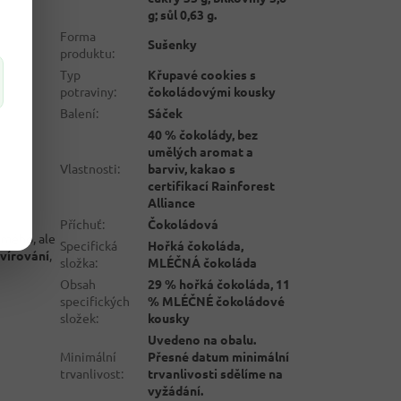
g; sůl 0,63 g.
Forma
Sušenky
produktu
:
Typ
Křupavé cookies s
potraviny
:
čokoládovými kousky
Balení
:
Sáček
40 % čokolády, bez
umělých aromat a
Vlastnosti
:
barviv, kakao s
certifikací Rainforest
Alliance
Příchuť
:
Čokoládová
ámého, ale
Specifická
Hořká čokoláda,
vírování
,
složka
:
MLÉČNÁ čokoláda
Obsah
29 % hořká čokoláda, 11
specifických
% MLÉČNÉ čokoládové
složek
:
kousky
Uvedeno na obalu.
Minimální
Přesné datum minimální
trvanlivost
:
trvanlivosti sdělíme na
vyžádání.