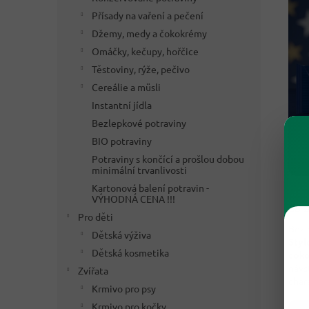
Přísady na vaření a pečení
Džemy, medy a čokokrémy
Omáčky, kečupy, hořčice
Těstoviny, rýže, pečivo
Cereálie a müsli
Instantní jídla
Bezlepkové potraviny
BIO potraviny
Potraviny s končící a prošlou dobou
minimální trvanlivosti
Kartonová balení potravin -
VÝHODNÁ CENA !!!
⚖️ 
Pro děti
Běžn
Dětská výživa
Styl
Dětská kosmetika
čoko
návš
Zvířata
char
Krmivo pro psy
Krmivo pro kočky