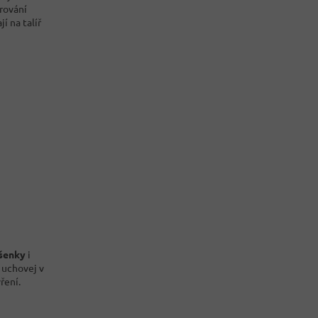
írování
í na talíř
šenky
i
k uchovej v
ření.