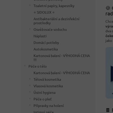
Toaletní papíry, kapesníky
🍪 
⭐ SIDOLUX ⭐
rad
Antibakteriální a dezinfekční
Chce
prostředky
výra
Osvěžovače vzduchu
dva 
čoko
Náplasti
jako
Domácí potřeby
Autokosmetika
Kartonová balení - VÝHODNÁ CENA
!!!
Péče o tělo
Kartonová balení - VÝHODNÁ CENA
Tělová kosmetika
Vlasová kosmetika
Ústní hygiena
Péče o pleť
Přípravky na holení
🍫 
Intimní péče