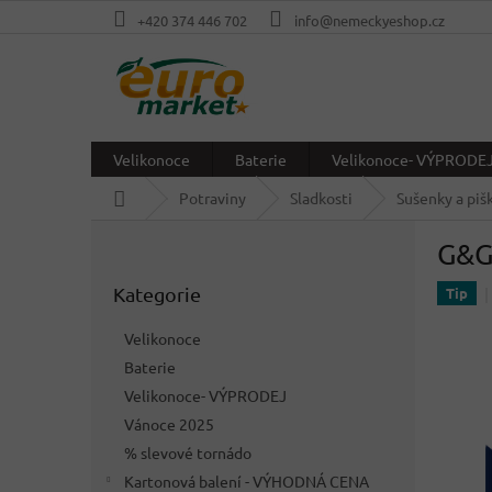
Přejít
+420 374 446 702
info@nemeckyeshop.cz
na
obsah
Velikonoce
Baterie
Velikonoce- VÝPRODE
Domů
Potraviny
Sladkosti
Sušenky a piš
P
G&G
o
Přeskočit
s
Kategorie
kategorie
Tip
t
r
Velikonoce
a
Baterie
n
Velikonoce- VÝPRODEJ
n
í
Vánoce 2025
p
% slevové tornádo
a
Kartonová balení - VÝHODNÁ CENA