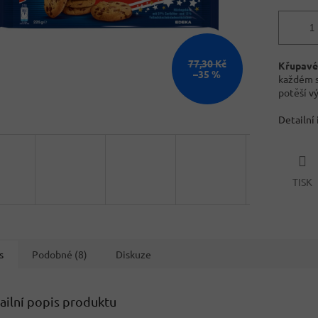
77,30 Kč
Křupavé
–35 %
každém so
potěší vý
Detailní
TISK
s
Podobné (8)
Diskuze
ailní popis produktu