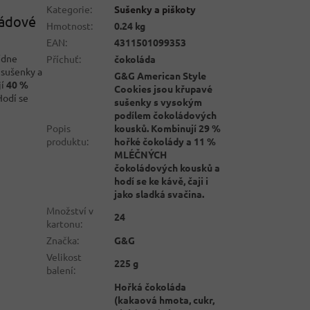
Kategorie
:
Sušenky a piškoty
ládové
Hmotnost
:
0.24 kg
EAN
:
4311501099353
ídne
Příchuť
:
čokoláda
 sušenky a
G&G American Style
jí
40 %
Cookies jsou křupavé
Hodí se
sušenky s vysokým
podílem čokoládových
Popis
kousků. Kombinují 29 %
produktu
:
hořké čokolády a 11 %
MLÉČNÝCH
čokoládových kousků a
hodí se ke kávě, čaji i
jako sladká svačina.
Množství v
24
kartonu
:
Značka
:
G&G
Velikost
225 g
balení
:
Hořká čokoláda
(kakaová hmota, cukr,