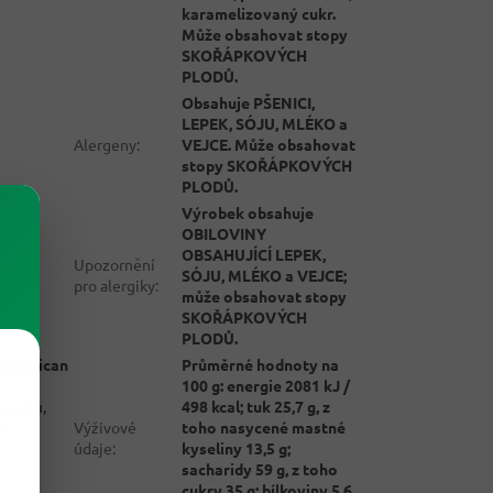
karamelizovaný cukr.
Může obsahovat stopy
SKOŘÁPKOVÝCH
PLODŮ.
Obsahuje PŠENICI,
LEPEK, SÓJU, MLÉKO a
Alergeny
:
VEJCE. Může obsahovat
stopy SKOŘÁPKOVÝCH
PLODŮ.
Výrobek obsahuje
OBILOVINY
OBSAHUJÍCÍ LEPEK,
Upozornění
SÓJU, MLÉKO a VEJCE;
pro alergiky
:
může obsahovat stopy
SKOŘÁPKOVÝCH
PLODŮ.
Průměrné hodnoty na
American
100 g: energie 2081 kJ /
498 kcal; tuk 25,7 g, z
zásobu,
Výživové
toho nasycené mastné
ým
údaje
:
kyseliny 13,5 g;
sacharidy 59 g, z toho
cukry 35 g; bílkoviny 5,6