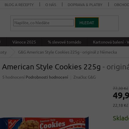
BLOG A RECEPTY
O NÁS
DOPRAVA & PLATBY
OBCHOD
HLEDAT
J
Vánoce 2025
% slevové tornádo
Kartonová balení 
koty
G&G American Style Cookies 225g
- originál z Německa
 American Style Cookies 225g
- origi
Průměrné
5 hodnocení
Podrobnosti hodnocení
Značka:
G&G
hodnocení
produktu
77,30 Kč
49,
je
4,6
z
Měrná
22,18 Kč 
5
cena:
hvězdiček.
Skla