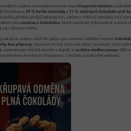
erických cookies rozhoduje kontrast mezi
křupavým těstem
a čokoládo
áří kombinace
29 % hořké čokolády
a
11 % mléčných čokoládových k
á složka přidává plnější kakaový tón, zatímco mléčná čokoláda chuť zje
edkem jsou
cookies s čokoládou
, které nepůsobí jednotvárně a dobře d
 čaj i sklenici mléka.
ký sáček se snadno uloží do spíže a po otevření nabídne hotové
čokolád
nky bez přípravy
. Nemusíš míchat těsto ani čekat na pečení; stačí vybr
k, naservírovat několik kousků a dopřát si
rychlou sladkou pauzu
. G&G n
rozumitelnou kombinaci křupavosti, čokolády a praktické velikosti.