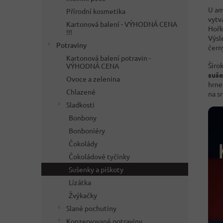
U am
Přírodní kosmetika
vytv
Kartonová balení - VÝHODNÁ CENA
Hořk
!!!
Výsl
Potraviny
černý
Kartonová balení potravin -
Širo
VÝHODNÁ CENA
suše
Ovoce a zelenina
hrne
Chlazené
na s
Sladkosti
Bonbony
Bonboniéry
Čokolády
Čokoládové tyčinky
Sušenky a piškoty
Lízátka
Žvýkačky
Slané pochutiny
Konzervované potraviny