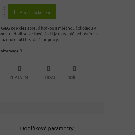
Přidat do košíku
 G&G cookies
spojují hořkou a mléčnou čokoládu v
ustu. Hodí se ke kávě, čaji i jako rychlé pohoštění a
raznou chutí bez další přípravy.
 informace
ZEPTAT SE
HLÍDAT
SDÍLET
Doplňkové parametry