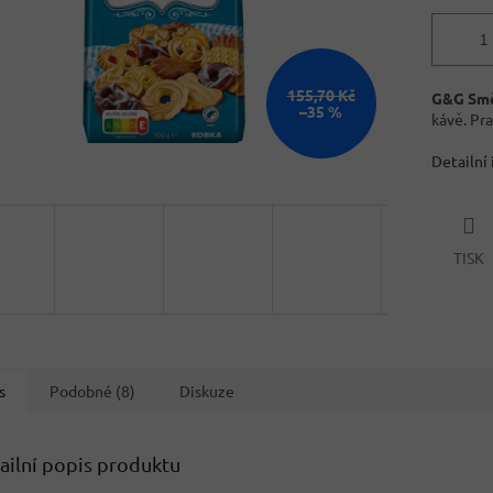
155,70 Kč
G&G Smě
–35 %
kávě. Pr
Detailní
TISK
s
Podobné (8)
Diskuze
ailní popis produktu