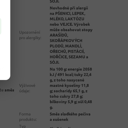
SÓJI.
Nevhodné při alergii
na PŠENICI, LEPEK,
MLÉKO, LAKTÓZU
nebo VEJCE. Výrobek
může obsahovat stopy
Upozornění
ARAŠÍDŮ,
pro alergiky
:
SKOŘÁPKOVÝCH
PLODŮ, MANDLÍ,
OŘECHŮ, PISTÁCIÍ,
HOŘČICE, SEZAMU a
SÓJI.
&G
Na 100 g: energie 2058
ace
kJ / 491 kcal; tuky 22,4
g, z toho nasycené
Výživové
mastné kyseliny 11,8
ože
směs
údaje
:
g; sacharidy 65,1 g, z
toho cukry 27,8 g;
bílkoviny 5,9 g; sůl 0,48
g.
Forma
Směs sladkého pečiva
produktu
:
a sušenek
Typ