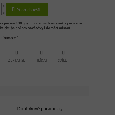
Přidat do košíku
s pečiva 500 g
je mix sladkých sušenek a pečiva ke
aktické balení pro
návštěvy i domácí mlsání
.
 informace
ZEPTAT SE
HLÍDAT
SDÍLET
Doplňkové parametry