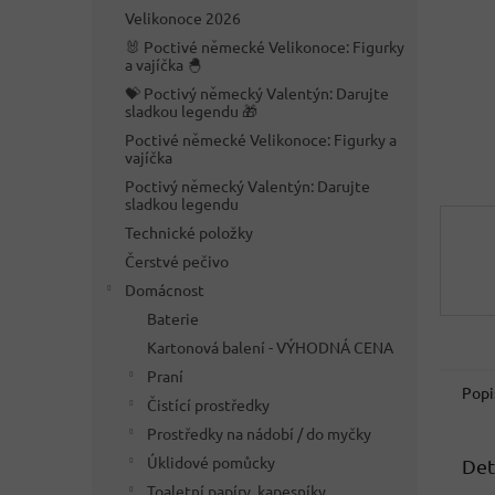
n
Velikonoce 2026
e
🐰 Poctivé německé Velikonoce: Figurky
l
a vajíčka 🐣
💝 Poctivý německý Valentýn: Darujte
sladkou legendu 🎁
Poctivé německé Velikonoce: Figurky a
vajíčka
Poctivý německý Valentýn: Darujte
sladkou legendu
Technické položky
Čerstvé pečivo
Domácnost
Baterie
Kartonová balení - VÝHODNÁ CENA
Praní
Popi
Čistící prostředky
Prostředky na nádobí / do myčky
Úklidové pomůcky
Det
Toaletní papíry, kapesníky