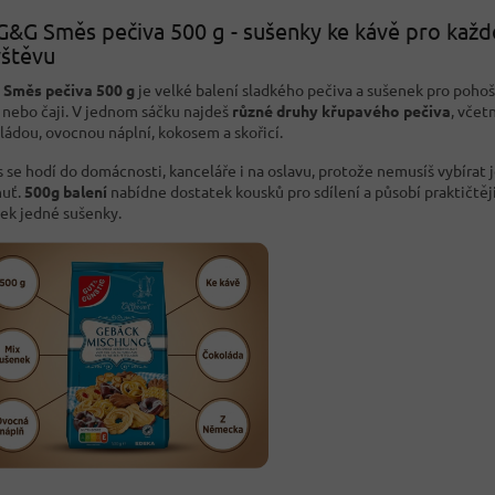
G&G Směs pečiva 500 g - sušenky ke kávě pro kaž
štěvu
Směs pečiva 500 g
je velké balení sladkého pečiva a sušenek pro pohoš
 nebo čaji. V jednom sáčku najdeš
různé druhy křupavého pečiva
, včet
ládou, ovocnou náplní, kokosem a skořicí.
 se hodí do domácnosti, kanceláře i na oslavu, protože nemusíš vybírat 
huť.
500g balení
nabídne dostatek kousků pro sdílení a působí praktičtěj
ček jedné sušenky.