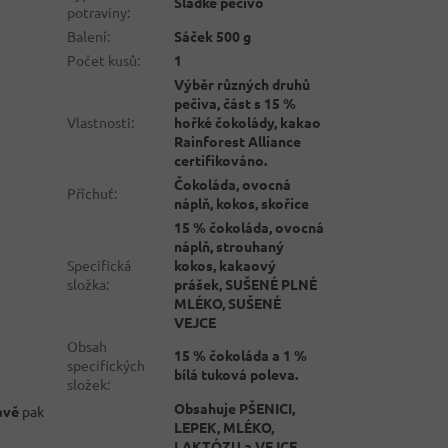
Sladké pečivo
potraviny
:
Balení
:
Sáček 500 g
Počet kusů
:
1
Výběr různých druhů
pečiva, část s 15 %
Vlastnosti
:
hořké čokolády, kakao
Rainforest Alliance
certifikováno.
Čokoláda, ovocná
Příchuť
:
náplň, kokos, skořice
15 % čokoláda, ovocná
náplň, strouhaný
Specifická
kokos, kakaový
složka
:
prášek, SUŠENÉ PLNÉ
MLÉKO, SUŠENÉ
VEJCE
Obsah
15 % čokoláda a 1 %
specifických
bílá tuková poleva.
složek
:
Obsahuje PŠENICI,
ávě
pak
LEPEK, MLÉKO,
LAKTÓZU a VEJCE.