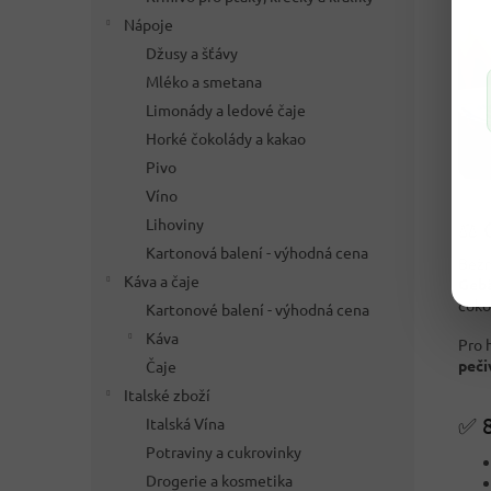
Nápoje
Džusy a šťávy
Mléko a smetana
Limonády a ledové čaje
Horké čokolády a kakao
Pivo
Víno
Lihoviny
⚖️ 
Kartonová balení - výhodná cena
Běžn
Káva a čaje
Geb
čoko
Kartonové balení - výhodná cena
Káva
Pro 
peči
Čaje
Italské zboží
✅ 8
Italská Vína
Potraviny a cukrovinky
Drogerie a kosmetika