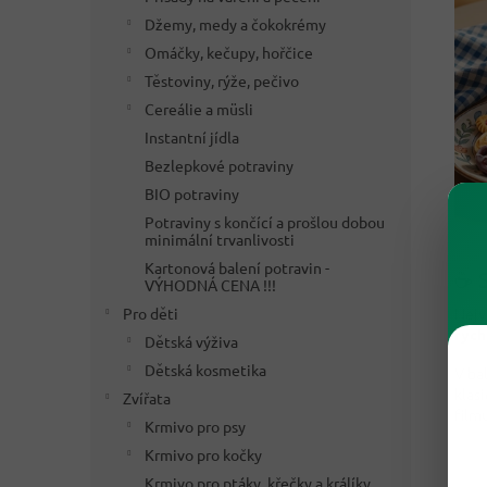
Džemy, medy a čokokrémy
Omáčky, kečupy, hořčice
Těstoviny, rýže, pečivo
Cereálie a müsli
Instantní jídla
Bezlepkové potraviny
BIO potraviny
Potraviny s končící a prošlou dobou
minimální trvanlivosti
Kartonová balení potravin -
☕ S
VÝHODNÁ CENA !!!
Nejv
Pro děti
rych
Dětská výživa
Dětská kosmetika
V ba
klas
Zvířata
filmu
Krmivo pro psy
Krmivo pro kočky
Krmivo pro ptáky, křečky a králíky