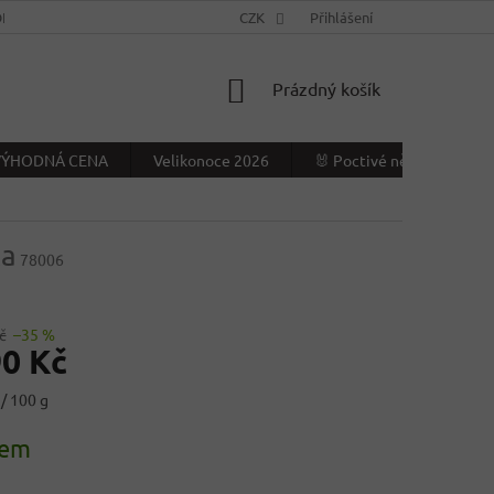
NÍ PODMÍNKY
KONTAKTY
CZK
VÝDEJNÍ MÍSTO
Přihlášení
NAPIŠTE NÁ
NÁKUPNÍ
Prázdný košík
KOŠÍK
- VÝHODNÁ CENA
Velikonoce 2026
🐰 Poctivé německé Veliko
ka
78006
č
–35 %
90 Kč
/ 100 g
dem