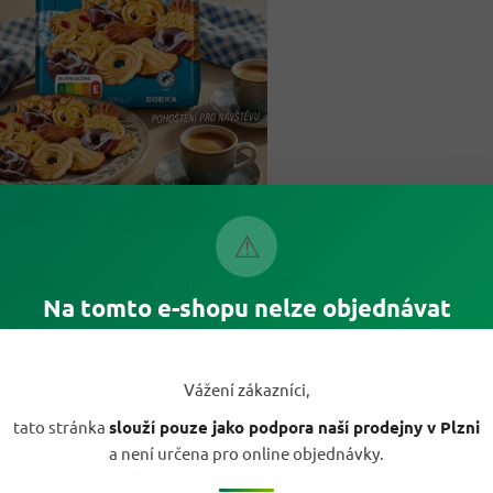
⚠
ladké pečivo na stůl během minuty
Na tomto e-shopu nelze objednávat
ětší výhoda je jednoduchost. Otevřeš sáček, přidáš kávu nebo čaj a máš
lé sladké pohoštění
bez pečení, krájení nebo servírování složitého deze
lení se potkává
čokoláda, ovocná náplň, kokos i skořice
. Chuťově tak p
Vážení zákazníci,
ické odpolední mlsání, drobné pohoštění po obědě i křupavou sladkou te
.
tato stránka
slouží pouze jako podpora naší prodejny v Plzni
a není určena pro online objednávky.