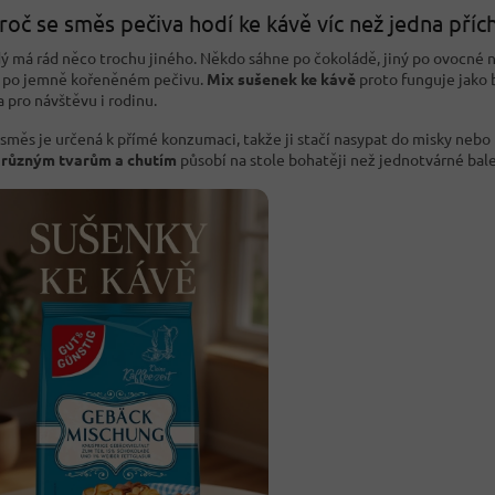
roč se směs pečiva hodí ke kávě víc než jedna příc
ý má rád něco trochu jiného. Někdo sáhne po čokoládě, jiný po ovocné n
í po jemně kořeněném pečivu.
Mix sušenek ke kávě
proto funguje jako
a pro návštěvu i rodinu.
směs je určená k přímé konzumaci, takže ji stačí nasypat do misky nebo n
y
různým tvarům a chutím
působí na stole bohatěji než jednotvárné bale