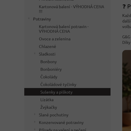
❓ P
Kartonová balení - VÝHODNÁ CENA
!!!
Každ
Potraviny
dalš
volb
Kartonová balení potravin -
VÝHODNÁ CENA
G&G 
Ovoce a zelenina
Dík
Chlazené
Sladkosti
Bonbony
Bonboniéry
Čokolády
Čokoládové tyčinky
Sušenky a piškoty
Lízátka
Žvýkačky
Slané pochutiny
Konzervované potraviny
Přísady na vaření a pečení