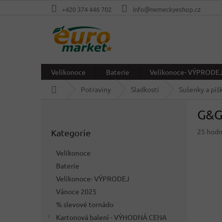
Přejít
+420 374 446 702
info@nemeckyeshop.cz
na
obsah
Velikonoce
Baterie
Velikonoce- VÝPRODE
Domů
Potraviny
Sladkosti
Sušenky a piš
P
G&G
o
Přeskočit
s
Průměr
25 hod
Kategorie
kategorie
t
hodnoc
r
produkt
Velikonoce
a
je
Baterie
n
4,7
z
Velikonoce- VÝPRODEJ
n
5
í
Vánoce 2025
hvězdič
p
% slevové tornádo
a
Kartonová balení - VÝHODNÁ CENA