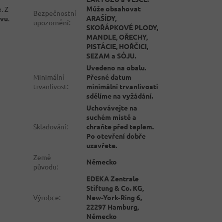
Může obsahovat
. Z
Bezpečnostní
ARAŠÍDY,
ěvu
.
upozornění
:
SKOŘÁPKOVÉ PLODY,
MANDLE, OŘECHY,
PISTÁCIE, HOŘČICI,
SEZAM a SÓJU.
Uvedeno na obalu.
Minimální
Přesné datum
trvanlivost
:
minimální trvanlivosti
sdělíme na vyžádání.
Uchovávejte na
suchém místě a
Skladování
:
chraňte před teplem.
Po otevření dobře
uzavřete.
Země
Německo
původu
:
EDEKA Zentrale
Stiftung & Co. KG,
Výrobce
:
New-York-Ring 6,
22297 Hamburg,
Německo