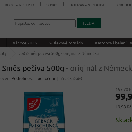
BLOG A RECEPTY
O NÁS
DOPRAVA & PLATBY
OBCHOD
HLEDAT
J
Vánoce 2025
% slevové tornádo
Kartonová balení 
koty
G&G Směs pečiva 500g
- originál z Německa
 Směs pečiva 500g
- originál z Němec
né
nocení
Podrobnosti hodnocení
Značka:
G&G
ení
u
155,70 K
99,
Měrná
19,98 Kč 
cena:
ek.
Skla