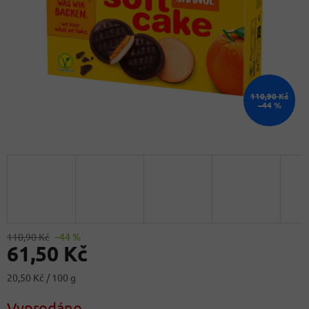
110,90 Kč
–44 %
110,90 Kč
–44 %
61,50 Kč
Měrná
20,50 Kč / 100 g
cena:
Vyprodáno