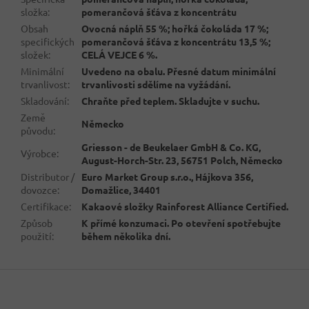
složka
:
pomerančová šťáva z koncentrátu
Obsah
Ovocná náplň 55 %; hořká čokoláda 17 %;
specifických
pomerančová šťáva z koncentrátu 13,5 %;
složek
:
CELÁ VEJCE 6 %.
Minimální
Uvedeno na obalu. Přesné datum minimální
trvanlivost
:
trvanlivosti sdělíme na vyžádání.
Skladování
:
Chraňte před teplem. Skladujte v suchu.
Země
Německo
původu
:
Griesson - de Beukelaer GmbH & Co. KG,
Výrobce
:
August-Horch-Str. 23, 56751 Polch, Německo
Distributor /
Euro Market Group s.r.o., Hájkova 356,
dovozce
:
Domažlice, 34401
Certifikace
:
Kakaové složky Rainforest Alliance Certified.
Způsob
K přímé konzumaci. Po otevření spotřebujte
použití
:
během několika dní.
Z
á
p