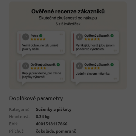
Doplňkové parametry
Kategorie
:
Sušenky a piškoty
Hmotnost
:
0.34 kg
EAN
:
4001518117866
Příchuť
:
čokoláda, pomeranč