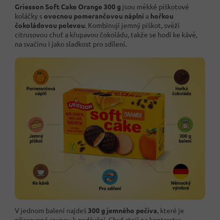
Griesson Soft Cake Orange 300 g
jsou měkké piškotové
koláčky s
ovocnou pomerančovou náplní
a
hořkou
čokoládovou polevou
. Kombinují jemný piškot, svěží
citrusovou chuť a křupavou čokoládu, takže se hodí ke kávě,
na svačinu i jako sladkost pro sdílení.
V jednom balení najdeš
300 g jemného pečiva
, které je
připravené rovnou k podávání. Chuť stojí na kontrastu: