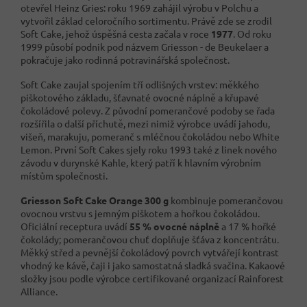
otevřel Heinz Gries: roku 1969 zahájil výrobu v Polchu a
vytvořil základ celoročního sortimentu. Právě zde se zrodil
Soft Cake, jehož úspěšná cesta začala v roce
1977
. Od roku
1999 působí podnik pod názvem Griesson - de Beukelaer a
pokračuje jako rodinná potravinářská společnost.
Soft Cake zaujal spojením tří odlišných vrstev: měkkého
piškotového základu, šťavnaté ovocné náplně a křupavé
čokoládové polevy. Z původní pomerančové podoby se řada
rozšířila o další příchutě, mezi nimiž výrobce uvádí jahodu,
višeň, marakuju, pomeranč s mléčnou čokoládou nebo White
Lemon. První Soft Cakes sjely roku 1993 také z linek nového
závodu v durynské Kahle, který patří k hlavním výrobním
místům společnosti.
Griesson Soft Cake Orange 300 g
kombinuje pomerančovou
ovocnou vrstvu s jemným piškotem a hořkou čokoládou.
Oficiální receptura uvádí
55 % ovocné náplně
a 17 % hořké
čokolády; pomerančovou chuť doplňuje šťáva z koncentrátu.
Měkký střed a pevnější čokoládový povrch vytvářejí kontrast
vhodný ke kávě, čaji i jako samostatná sladká svačina. Kakaové
složky jsou podle výrobce certifikované organizací Rainforest
Alliance.