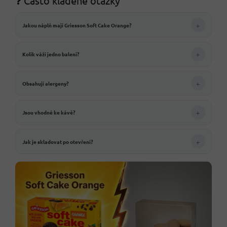
❓ Často kladené otázky
+
Jakou náplň mají Griesson Soft Cake Orange?
+
Kolik váží jedno balení?
+
Obsahují alergeny?
+
Jsou vhodné ke kávě?
+
Jak je skladovat po otevření?