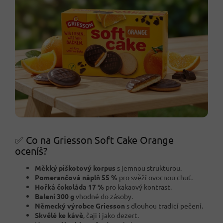
✅ Co na Griesson Soft Cake Orange
oceníš?
Měkký piškotový korpus
s jemnou strukturou.
Pomerančová náplň 55 %
pro svěží ovocnou chuť.
Hořká čokoláda 17 %
pro kakaový kontrast.
Balení 300 g
vhodné do zásoby.
Německý výrobce Griesson
s dlouhou tradicí pečení.
Skvělé ke kávě
, čaji i jako dezert.