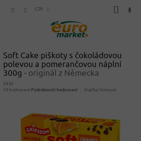
Přejít
NÁKUP
na
CZK
obsah
KOŠÍK
Soft Cake piškoty s čokoládovou
polevou a pomerančovou náplní
300g
- originál z Německa
2930
Průměrné
10 hodnocení
Podrobnosti hodnocení
Značka:
Griesson
hodnocení
produktu
je
4,3
z
5
hvězdiček.