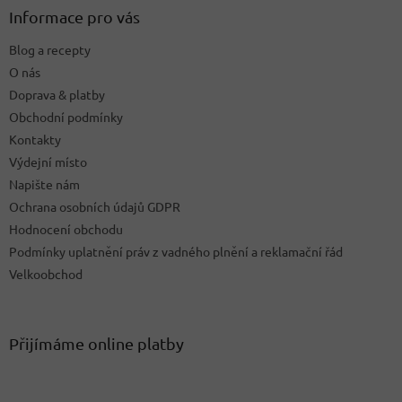
a
Informace pro vás
t
Blog a recepty
í
O nás
Doprava & platby
Obchodní podmínky
Kontakty
Výdejní místo
Napište nám
Ochrana osobních údajů GDPR
Hodnocení obchodu
Podmínky uplatnění práv z vadného plnění a reklamační řád
Velkoobchod
Přijímáme online platby