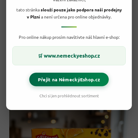
tato stránka
slouží pouze jako podpora naší prodejny
v Plzni
a není určena pro online objednávky.
Pro online nákup prosím navštivte náš hlavní e-shop:
💡 Tipy pro skladování a servírování
www.nemeckyeshop.cz
🛒
Skladuj v suchu
a chraň před teplem.
Po otevření obal dobře uzavři
, aby piškoty zůstaly
příjemné.
Přejít na NěmeckýEshop.cz
Podávej ke kávě nebo čaji
jako rychlý dezert.
Kombinuj s čerstvým pomerančem
pro výraznější
citrusový dojem.
Chci si jen prohlédnout sortiment
Nabídni na společný stůl
, když přijde návštěva.