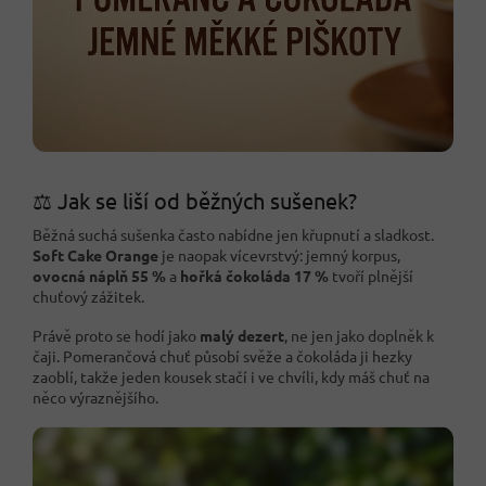
⚖️ Jak se liší od běžných sušenek?
Běžná suchá sušenka často nabídne jen křupnutí a sladkost.
Soft Cake Orange
je naopak vícevrstvý: jemný korpus,
ovocná náplň 55 %
a
hořká čokoláda 17 %
tvoří plnější
chuťový zážitek.
Právě proto se hodí jako
malý dezert
, ne jen jako doplněk k
čaji. Pomerančová chuť působí svěže a čokoláda ji hezky
zaoblí, takže jeden kousek stačí i ve chvíli, kdy máš chuť na
něco výraznějšího.