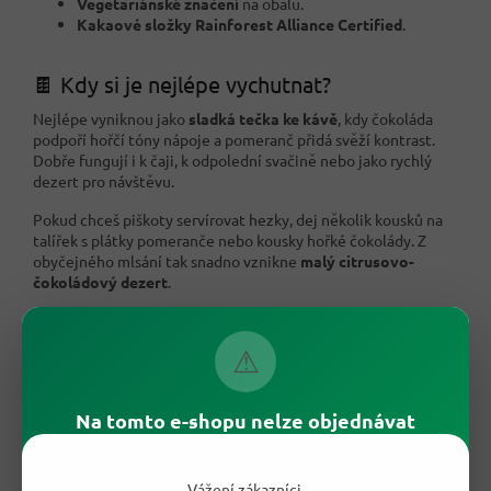
Vegetariánské značení
na obalu.
Kakaové složky Rainforest Alliance Certified
.
🍫 Kdy si je nejlépe vychutnat?
Nejlépe vyniknou jako
sladká tečka ke kávě
, kdy čokoláda
podpoří hořčí tóny nápoje a pomeranč přidá svěží kontrast.
Dobře fungují i k čaji, k odpolední svačině nebo jako rychlý
dezert pro návštěvu.
Pokud chceš piškoty servírovat hezky, dej několik kousků na
talířek s plátky pomeranče nebo kousky hořké čokolády. Z
obyčejného mlsání tak snadno vznikne
malý citrusovo-
čokoládový dezert
.
⚠
Na tomto e-shopu nelze objednávat
Vážení zákazníci,