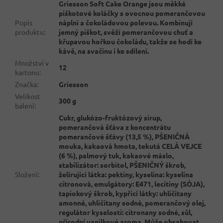
Griesson Soft Cake Orange jsou měkké
piškotové koláčky s ovocnou pomerančovou
Popis
náplní a čokoládovou polevou. Kombinují
produktu
:
jemný piškot, svěží pomerančovou chuť a
křupavou hořkou čokoládu, takže se hodí ke
kávě, na svačinu i ke sdílení.
Množství v
12
kartonu
:
Značka
:
Griesson
Velikost
300 g
balení
:
Cukr, glukózo-fruktózový sirup,
pomerančová šťáva z koncentrátu
pomerančové šťávy (13,5 %), PŠENIČNÁ
mouka, kakaová hmota, tekutá CELÁ VEJCE
(6 %), palmový tuk, kakaové máslo,
stabilizátor: sorbitol, PŠENIČNÝ škrob,
Složení
:
želírující látka: pektiny, kyselina: kyselina
citronová, emulgátory: E471, lecitiny (SÓJA),
tapiokový škrob, kypřicí látky: uhličitany
amonné, uhličitany sodné, pomerančový olej,
regulátor kyselosti: citronany sodné, sůl,
přírodní vanilkové aroma. Může obsahovat