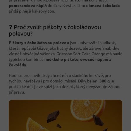
pomerančová náplň
dodá svěžest, zatímco
tmavá čokoláda
přidá plnější kakaový tón.
❓ Proč zvolit piškoty s čokoládovou
polevou?
Piškoty s čokoládovou polevou
jsou univerzální sladkost,
která nepůsobí těžce jako hutný dezert, ale zároveň nabídne
víc než obyčejná sušenka. Griesson Soft Cake Orange má navíc
typickou kombinaci
měkkého piškotu, ovocné náplně a
čokolády
.
Hodí se pro chvíle, kdy chceš něco sladkého ke kávě, pro
rychlou návštěvu i pro domácí mlsání. Díky balení
300 g
je
praktické mít je ve spíži jako dezert, který nevyžaduje žádnou
přípravu.