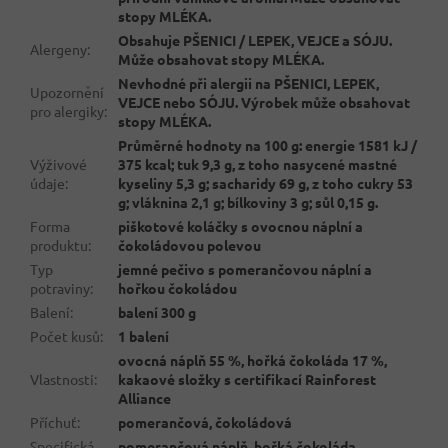
stopy MLÉKA.
Obsahuje PŠENICI / LEPEK, VEJCE a SÓJU.
Alergeny
:
Může obsahovat stopy MLÉKA.
Nevhodné při alergii na PŠENICI, LEPEK,
Upozornění
VEJCE nebo SÓJU. Výrobek může obsahovat
pro alergiky
:
stopy MLÉKA.
Průměrné hodnoty na 100 g: energie 1581 kJ /
Výživové
375 kcal; tuk 9,3 g, z toho nasycené mastné
údaje
:
kyseliny 5,3 g; sacharidy 69 g, z toho cukry 53
g; vláknina 2,1 g; bílkoviny 3 g; sůl 0,15 g.
Forma
piškotové koláčky s ovocnou náplní a
produktu
:
čokoládovou polevou
Typ
jemné pečivo s pomerančovou náplní a
potraviny
:
hořkou čokoládou
Balení
:
balení 300 g
Počet kusů
:
1 balení
ovocná náplň 55 %, hořká čokoláda 17 %,
Vlastnosti
:
kakaové složky s certifikací Rainforest
Alliance
Příchuť
:
pomerančová, čokoládová
Specifická
pomerančová náplň, hořká čokoláda,