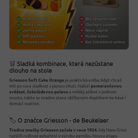
🛒 Sladká kombinace, která nezůstane
dlouho na stole
Griesson Soft Cake Orange
je praktická volba, když chceš
mít po ruce sladkost s jasnou chutí. Nabízí
pomerančovou
svěžest
,
čokoládovou polevu
a měkký piškot v jednom
soustu, takže se snadno stane oblíbeným doplňkem ke kávě i
domácí svačině.
🏷️ O značce Griesson - de Beukelaer
Tradice značky Griesson začala v roce 1924
, kdy Hans Gries
rozšířil rodinné pekařství o výrobu perníku. Novou etapu