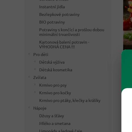
Instantní jídla
Bezlepkové potraviny
BIO potraviny
Potraviny s končící a prošlou dobou
minimální trvanlivosti
Kartonová balení potravin -
VÝHODNÁ CENA !!!
Pro děti
Dětská výživa
Dětská kosmetika
🥫 
Zvířata
jíd
Krmivo pro psy
Krmivo pro kočky
U fu
spir
Krmivo pro ptáky, křečky a králíky
rajč
Nápoje
do sa
Džusy a šťávy
Na t
Mléko a smetana
návš
Limonády a ledové čaje
vypa