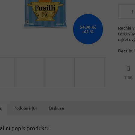
54,90 Kč
Rychlá v
–41 %
těstoviny
rajčatov
Detailní
TISK
s
Podobné (8)
Diskuze
ailní popis produktu