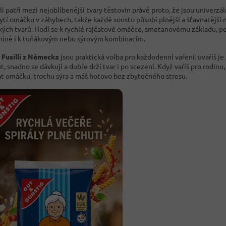
li patří mezi nejoblíbenější tvary těstovin právě proto, že jsou univerzáln
ytí omáčku v záhybech, takže každé sousto působí plnější a šťavnatější 
kých tvarů. Hodí se k rychlé rajčatové omáčce, smetanovému základu, pe
nině i k tuňákovým nebo sýrovým kombinacím.
Fusilli z Německa
jsou praktická volba pro každodenní vaření: uvaříš je
, snadno se dávkují a dobře drží tvar i po scezení. Když vaříš pro rodinu,
at omáčku, trochu sýra a máš hotovo bez zbytečného stresu.