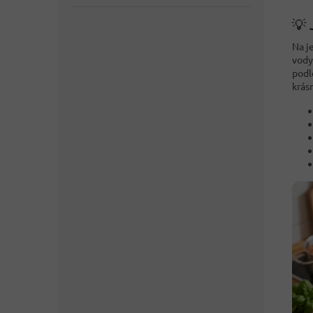
💡 
Na j
vody
podl
krásn