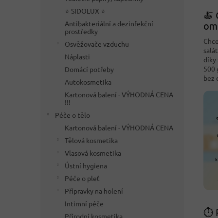
⭐ SIDOLUX ⭐
🍝 
Antibakteriální a dezinfekční
om
prostředky
Chce
Osvěžovače vzduchu
salá
Náplasti
díky
500 g
Domácí potřeby
bez 
Autokosmetika
Kartonová balení - VÝHODNÁ CENA
!!!
Péče o tělo
Kartonová balení - VÝHODNÁ CENA
Tělová kosmetika
Vlasová kosmetika
Ústní hygiena
Péče o pleť
Přípravky na holení
Intimní péče
⏱️ 
Přírodní kosmetika