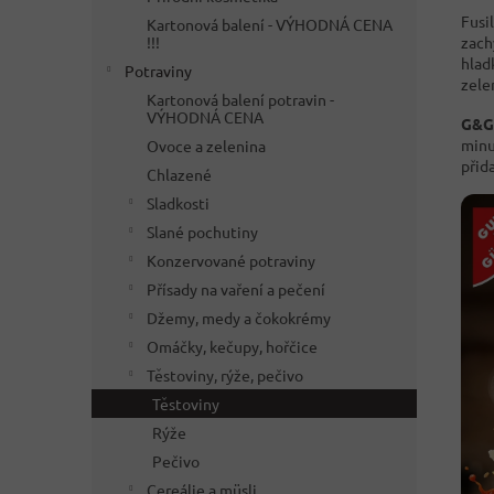
Fusil
Kartonová balení - VÝHODNÁ CENA
zach
!!!
hlad
Potraviny
zele
Kartonová balení potravin -
VÝHODNÁ CENA
G&G 
minut
Ovoce a zelenina
přid
Chlazené
Sladkosti
Slané pochutiny
Konzervované potraviny
Přísady na vaření a pečení
Džemy, medy a čokokrémy
Omáčky, kečupy, hořčice
Těstoviny, rýže, pečivo
Těstoviny
Rýže
Pečivo
Cereálie a müsli