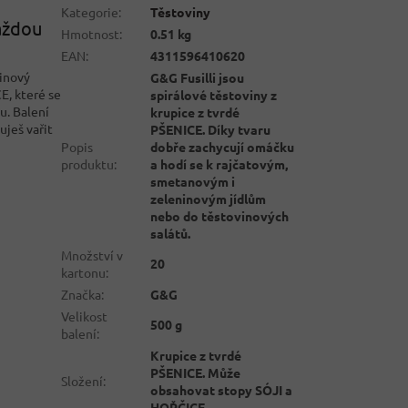
Kategorie
:
Těstoviny
každou
Hmotnost
:
0.51 kg
EAN
:
4311596410620
vinový
G&G Fusilli jsou
E, které se
spirálové těstoviny z
u. Balení
krupice z tvrdé
uješ vařit
PŠENICE. Díky tvaru
Popis
dobře zachycují omáčku
produktu
:
a hodí se k rajčatovým,
smetanovým i
zeleninovým jídlům
nebo do těstovinových
salátů.
Množství v
20
kartonu
:
Značka
:
G&G
Velikost
500 g
balení
:
Krupice z tvrdé
PŠENICE. Může
Složení
:
obsahovat stopy SÓJI a
HOŘČICE.