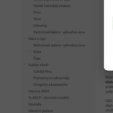
Horké čokolády a kakao
Pivo
Víno
Lihoviny
Kartonová balení - výhodná cena
Káva a čaje
Kartonové balení - výhodná cena
Káva
Čaje
Italské zboží
⚖️ 
Italská Vína
Běžn
Potraviny a cukrovinky
těst
Drogerie a kosmetika
prakt
Vánoce 2024
salá
% AKCE - slevové tornádo
G&G 
Novinky
zbyt
chvíl
Vánoční pečení