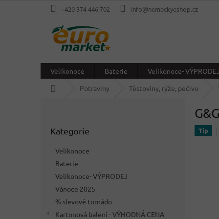
Přejít
+420 374 446 702
info@nemeckyeshop.cz
na
obsah
Velikonoce
Baterie
Velikonoce- VÝPRODE
Domů
Potraviny
Těstoviny, rýže, pečivo
P
G&G 
o
Přeskočit
s
Kategorie
kategorie
Tip
t
r
Velikonoce
a
Baterie
n
Velikonoce- VÝPRODEJ
n
í
Vánoce 2025
p
% slevové tornádo
a
Kartonová balení - VÝHODNÁ CENA