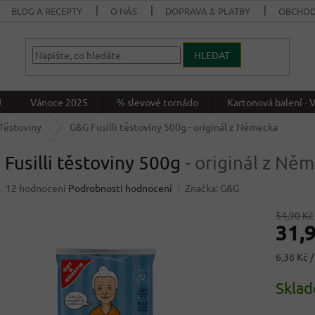
BLOG A RECEPTY
O NÁS
DOPRAVA & PLATBY
OBCHOD
HLEDAT
J
Vánoce 2025
% slevové tornádo
Kartonová balení 
Těstoviny
G&G Fusilli těstoviny 500g
- originál z Německa
Fusilli těstoviny 500g
- originál z Ně
Průměrné
12 hodnocení
Podrobnosti hodnocení
Značka:
G&G
hodnocení
produktu
54,90 Kč
31,
je
4,3
z
Měrná
6,38 Kč /
5
cena:
hvězdiček.
Skla