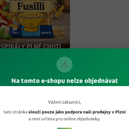
⚠
Jak G&G Fusilli promění obyčejnou omáčku v pocti
Na tomto e-shopu nelze objednávat
lo?
silli dělá největší práci tvar. Omáčka se nechytá jen na povrchu, ale i mez
álkami, takže těstoviny nepůsobí suché ani u jednodušších receptů. Skvěl
aty, bazalkou, mletým masem, restovanou zeleninou, kuřetem i studený
Vážení zákazníci,
látů.
tato stránka
slouží pouze jako podpora naší prodejny v Plzni
alíři vypadají živě a chutně, což oceníš hlavně u rychlých jídel pro děti n
a není určena pro online objednávky.
těvu. Místo obyčejné přílohy dostaneš tvar, který drží strukturu, dobře s
dá pěkně i v misce s čerstvou zeleninou.