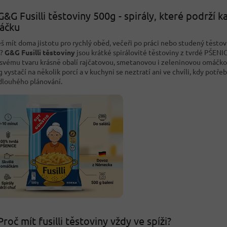
G&G Fusilli těstoviny 500g - spirály, které podrží 
áčku
š mít doma jistotu pro rychlý oběd, večeři po práci nebo studený těsto
t?
G&G Fusilli těstoviny
jsou krátké spirálovité těstoviny z tvrdé PŠENIC
 svému tvaru krásně obalí rajčatovou, smetanovou i zeleninovou omáčko
 vystačí na několik porcí a v kuchyni se neztratí ani ve chvíli, kdy potřeb
dlouhého plánování.
Proč mít fusilli těstoviny vždy ve spíži?