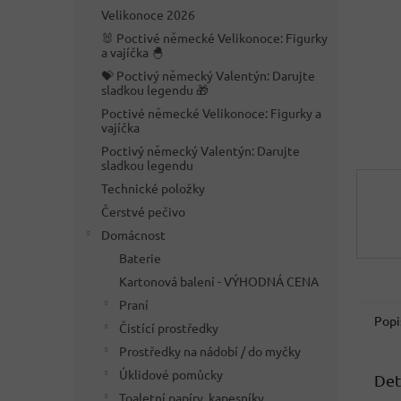
n
Velikonoce 2026
e
🐰 Poctivé německé Velikonoce: Figurky
l
a vajíčka 🐣
💝 Poctivý německý Valentýn: Darujte
sladkou legendu 🎁
Poctivé německé Velikonoce: Figurky a
vajíčka
Poctivý německý Valentýn: Darujte
sladkou legendu
Technické položky
Čerstvé pečivo
Domácnost
Baterie
Kartonová balení - VÝHODNÁ CENA
Praní
Popi
Čistící prostředky
Prostředky na nádobí / do myčky
Úklidové pomůcky
Det
Toaletní papíry, kapesníky