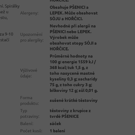
í. Spirálky
Obsahuje PŠENICI a
než u
Alergeny
:
LEPEK. Může obsahovat
stu,
SÓJU a HOŘČICI.
Nevhodné při alergii na
PŠENICI nebo LEPEK.
 za 9-10
Upozornění
Výrobek může
 stačí
pro alergiky
:
obsahovat stopy SÓJI a
HOŘČICE.
Průměrné hodnoty na
100 g: energie 1559 kJ /
368 kcal; tuk 1,5 g, z
Výživové
toho nasycené mastné
údaje
:
kyseliny 0,3 g; sacharidy
75 g, z toho cukry 3 g;
bílkoviny 12 g; sůl 0,01 g.
Forma
sušené krátké těstoviny
produktu
:
Typ
těstoviny z krupice z
potraviny
:
tvrdé PŠENICE
Balení
:
sáček
Počet kusů
:
1 balení