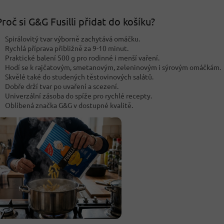
roč si G&G Fusilli přidat do košíku?
Spirálovitý tvar výborně zachytává omáčku.
Rychlá příprava přibližně za 9-10 minut.
Praktické balení 500 g pro rodinné i menší vaření.
Hodí se k rajčatovým, smetanovým, zeleninovým i sýrovým omáčkám.
Skvělé také do studených těstovinových salátů.
Dobře drží tvar po uvaření a scezení.
Univerzální zásoba do spíže pro rychlé recepty.
Oblíbená značka G&G v dostupné kvalitě.