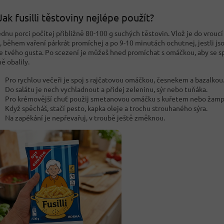
Jak fusilli těstoviny nejlépe použít?
ednu porci počítej přibližně 80-100 g suchých těstovin. Vlož je do vrouc
, během vaření párkrát promíchej a po 9-10 minutách ochutnej, jestli js
e tvého gusta. Po scezení je můžeš hned promíchat s omáčkou, aby se sp
ě obalily.
Pro rychlou večeři je spoj s rajčatovou omáčkou, česnekem a bazalkou
Do salátu je nech vychladnout a přidej zeleninu, sýr nebo tuňáka.
Pro krémovější chuť použij smetanovou omáčku s kuřetem nebo žamp
Když spěcháš, stačí pesto, kapka oleje a trochu strouhaného sýra.
Na zapékání je nepřevařuj, v troubě ještě změknou.