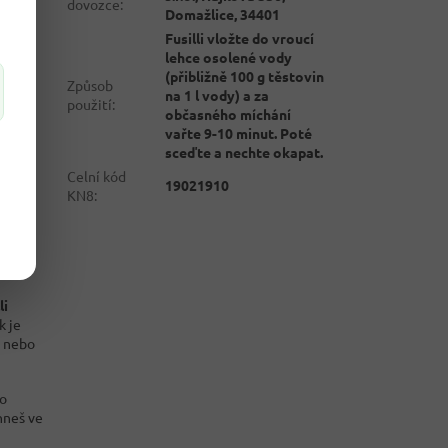
dovozce
:
Domažlice, 34401
Fusilli vložte do vroucí
lehce osolené vody
(přibližně 100 g těstovin
Způsob
na 1 l vody) a za
použití
:
občasného míchání
vařte 9-10 minut. Poté
sceďte a nechte okapat.
Celní kód
19021910
KN8
:
li
k je
a nebo
 o
hneš ve