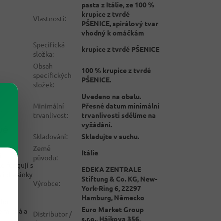
pasta z Itálie, ze 100 %
krupice z tvrdé
Vlastnosti
:
PŠENICE, spirálový tvar
vhodný k omáčkám
Specifická
krupice z tvrdé PŠENICE
složka
:
Obsah
100 % krupice z tvrdé
specifických
PŠENICE.
složek
:
Uvedeno na obalu.
Minimální
Přesné datum minimální
trvanlivost
:
trvanlivosti sdělíme na
vyžádání.
vé
Skladování
:
Skladujte v suchu.
Země
Itálie
i
původu
:
e fungují s
EDEKA ZENTRALE
mi dresinky
Stiftung & Co. KG, New-
Výrobce
:
York-Ring 6, 22297
Hamburg, Německo
ebo
Euro Market Group
e míchá a
Distributor /
s.r.o., Hájkova 356,