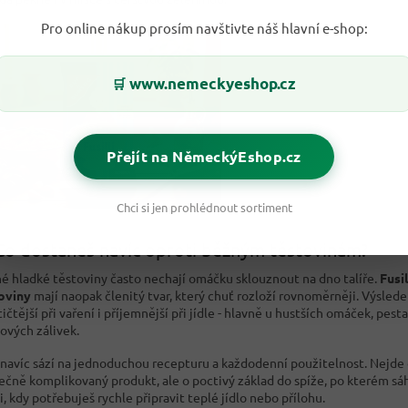
Pro online nákup prosím navštivte náš hlavní e-shop:
www.nemeckyeshop.cz
🛒
Přejít na NěmeckýEshop.cz
Chci si jen prohlédnout sortiment
Co dostaneš navíc oproti běžným těstovinám?
é hladké těstoviny často nechají omáčku sklouznout na dno talíře.
Fusil
oviny
mají naopak členitý tvar, který chuť rozloží rovnoměrněji. Výslede
ičtější při vaření i příjemnější při jídle - hlavně u hustších omáček, pest
tových zálivek.
navíc sází na jednoduchou recepturu a každodenní použitelnost. Nejde
ečně komplikovaný produkt, ale o poctivý základ do spíže, po kterém sá
i, kdy potřebuješ rychle připravit teplé jídlo nebo přílohu.