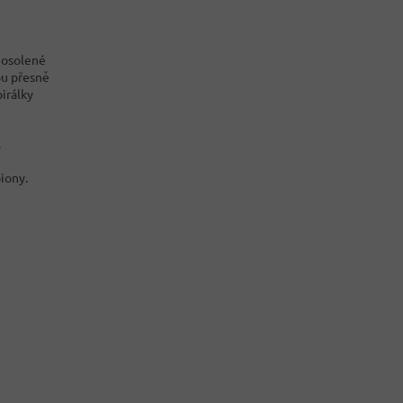
í osolené
ou přesně
irálky
.
iony.