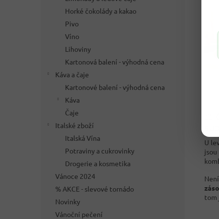
Horké čokolády a kakao
Pivo
Víno
Lihoviny
Kartonová balení - výhodná cena
Káva a čaje
Kartonové balení - výhodná cena
Káva
Čaje
⚖️ 
Italské zboží
su
Italská Vína
U le
Potraviny a cukrovinky
jsou
komb
Drogerie a kosmetika
Vánoce 2024
Není
zás
% AKCE - slevové tornádo
tom j
Novinky
Vánoční pečení