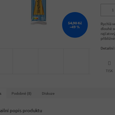
54,90 Kč
Rychlá v
–49 %
dlouhé s
rajčatov
přibližn
Detailní
TISK
s
Podobné (8)
Diskuze
ailní popis produktu