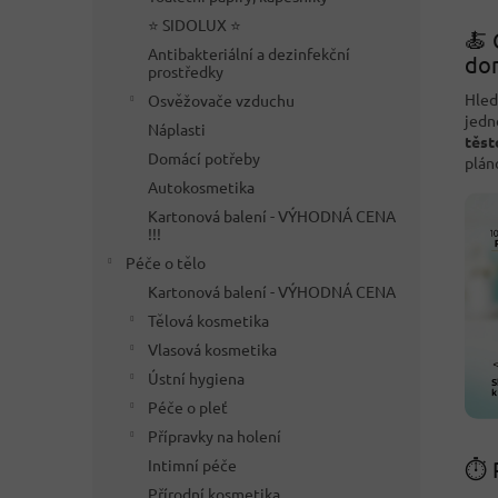
⭐ SIDOLUX ⭐
🍝 
Antibakteriální a dezinfekční
dom
prostředky
Hle
Osvěžovače vzduchu
jedn
Náplasti
těst
Domácí potřeby
plán
Autokosmetika
Kartonová balení - VÝHODNÁ CENA
!!!
Péče o tělo
Kartonová balení - VÝHODNÁ CENA
Tělová kosmetika
Vlasová kosmetika
Ústní hygiena
Péče o pleť
Přípravky na holení
Intimní péče
⏱️ 
Přírodní kosmetika