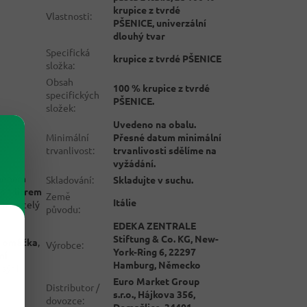
krupice z tvrdé
Vlastnosti
:
PŠENICE, univerzální
dlouhý tvar
Specifická
krupice z tvrdé PŠENICE
složka
:
Obsah
100 % krupice z tvrdé
specifických
PŠENICE.
složek
:
Uvedeno na obalu.
Minimální
Přesné datum minimální
trvanlivost
:
trvanlivosti sdělíme na
vyžádání.
během
Skladování
:
Skladujte v suchu.
 s
1 litrem
Země
Itálie
la na celý
původu
:
EDEKA ZENTRALE
Stiftung & Co. KG, New-
á omáčka
,
Výrobce
:
York-Ring 6, 22297
ní
Hamburg, Německo
sýr i
Euro Market Group
Distributor /
s.r.o., Hájkova 356,
dovozce
:
Domažlice, 34401