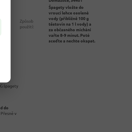
Špagety vložte do
vroucí lehce osolené
vody (přibližně 100 g
Způsob
těstovin na 1 l vody) a
použití
:
za občasného míchání
vařte 8-9 minut. Poté
sceďte a nechte okapat.
&G špagety
ad do
 Přesně v