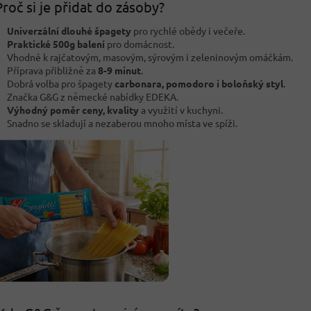
roč si je přidat do zásoby?
Univerzální dlouhé špagety
pro rychlé obědy i večeře.
Praktické 500g balení
pro domácnost.
Vhodné k rajčatovým, masovým, sýrovým i zeleninovým omáčkám.
Příprava přibližně za
8-9 minut
.
Dobrá volba pro špagety
carbonara, pomodoro i boloňský styl
.
Značka G&G z německé nabídky EDEKA.
Výhodný poměr ceny, kvality
a využití v kuchyni.
Snadno se skladují a nezaberou mnoho místa ve spíži.