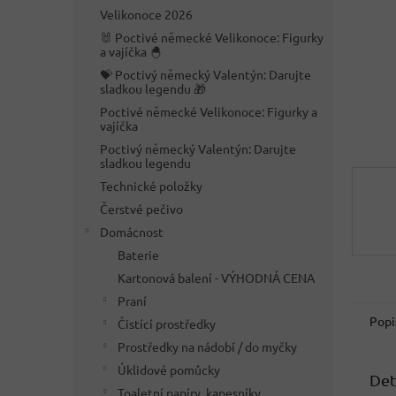
n
Velikonoce 2026
e
🐰 Poctivé německé Velikonoce: Figurky
l
a vajíčka 🐣
💝 Poctivý německý Valentýn: Darujte
sladkou legendu 🎁
Poctivé německé Velikonoce: Figurky a
vajíčka
Poctivý německý Valentýn: Darujte
sladkou legendu
Technické položky
Čerstvé pečivo
Domácnost
Baterie
Kartonová balení - VÝHODNÁ CENA
Praní
Popi
Čistící prostředky
Prostředky na nádobí / do myčky
Úklidové pomůcky
Det
Toaletní papíry, kapesníky