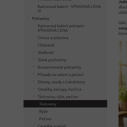
Jedn
Kartonová balení - VÝHODNÁ CENA
dlou
!!!
oblí
Potraviny
G&G 
Kartonová balení potravin -
ceny
VÝHODNÁ CENA
kter
Ovoce a zelenina
Chlazené
Sladkosti
Slané pochutiny
Konzervované potraviny
Přísady na vaření a pečení
Džemy, medy a čokokrémy
Omáčky, kečupy, hořčice
Těstoviny, rýže, pečivo
Těstoviny
Rýže
Pečivo
Cereálie a müsli