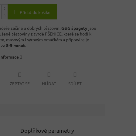
Přidat do košíku
ečeře začíná u dobrých těstovin.
G&G špagety
jsou
ušené těstoviny z tvrdé PŠENICE, které se hodí k
ým, masovým i sýrovým omáčkám a připravíte je
ě za
8-9 minut
.
 informace
ZEPTAT SE
HLÍDAT
SDÍLET
Doplňkové parametry