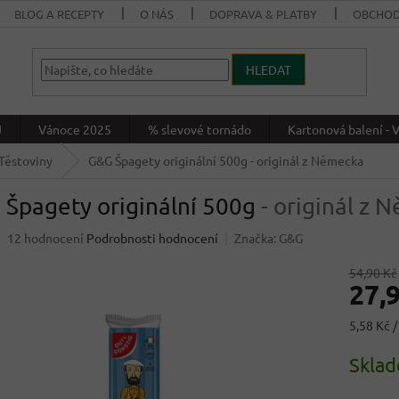
BLOG A RECEPTY
O NÁS
DOPRAVA & PLATBY
OBCHOD
HLEDAT
J
Vánoce 2025
% slevové tornádo
Kartonová balení 
Těstoviny
G&G Špagety originální 500g
- originál z Německa
 Špagety originální 500g
- originál z
Průměrné
12 hodnocení
Podrobnosti hodnocení
Značka:
G&G
hodnocení
produktu
54,90 Kč
27,
je
4,4
z
Měrná
5,58 Kč /
5
cena:
hvězdiček.
Skla