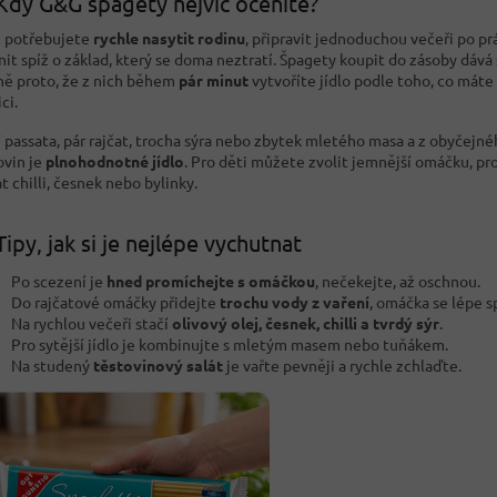
Kdy G&G špagety nejvíc oceníte?
 potřebujete
rychle nasytit rodinu
, připravit jednoduchou večeři po pr
nit spíž o základ, který se doma neztratí. Špagety koupit do zásoby dává
ně proto, že z nich během
pár minut
vytvoříte jídlo podle toho, co máte
ci.
í passata, pár rajčat, trocha sýra nebo zbytek mletého masa a z obyčejné
ovin je
plnohodnotné jídlo
. Pro děti můžete zvolit jemnější omáčku, pr
t chilli, česnek nebo bylinky.
Tipy, jak si je nejlépe vychutnat
Po scezení je
hned promíchejte s omáčkou
, nečekejte, až oschnou.
Do rajčatové omáčky přidejte
trochu vody z vaření
, omáčka se lépe sp
Na rychlou večeři stačí
olivový olej, česnek, chilli a tvrdý sýr
.
Pro sytější jídlo je kombinujte s mletým masem nebo tuňákem.
Na studený
těstovinový salát
je vařte pevněji a rychle zchlaďte.