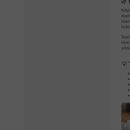
🌿 
Když
dopl
hlav
ledni
Stač
těst
přida
💡 