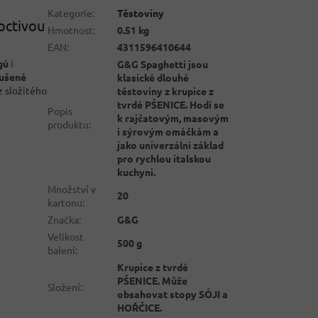
Kategorie
:
Těstoviny
poctivou
Hmotnost
:
0.51 kg
EAN
:
4311596410644
gú
i
G&G Spaghetti jsou
sušené
klasické dlouhé
 složitého
těstoviny z krupice z
tvrdé PŠENICE. Hodí se
Popis
k rajčatovým, masovým
produktu
:
i sýrovým omáčkám a
jako univerzální základ
pro rychlou italskou
kuchyni.
Množství v
20
kartonu
:
Značka
:
G&G
Velikost
500 g
balení
:
Krupice z tvrdé
PŠENICE. Může
Složení
:
obsahovat stopy SÓJI a
HOŘČICE.