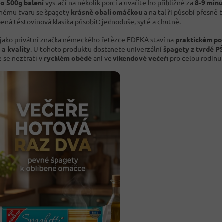
o 500g balení
vystačí na několik porcí a uvaříte ho přibližně za
8-9 min
hému tvaru se špagety
krásně obalí omáčkou
a na talíři působí přesně 
bená těstovinová klasika působit: jednoduše, sytě a chutně.
jako privátní značka německého řetězce EDEKA staví na
praktickém p
 a kvality
. U tohoto produktu dostanete univerzální
špagety z tvrdé 
é se neztratí v
rychlém obědě
ani ve
víkendové večeři
pro celou rodinu