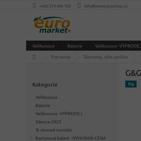
Přejít
+420 374 446 702
info@nemeckyeshop.cz
na
obsah
Velikonoce
Baterie
Velikonoce- VÝPRODE
Domů
Potraviny
Těstoviny, rýže, pečivo
P
G&G
o
Přeskočit
s
Kategorie
kategorie
Tip
t
r
Velikonoce
a
Baterie
n
Velikonoce- VÝPRODEJ
n
í
Vánoce 2025
p
% slevové tornádo
a
Kartonová balení - VÝHODNÁ CENA