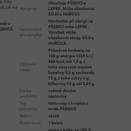
ut
. Díky
Obsahuje PŠENICI a
tak, jak má
Alergeny
:
LEPEK. Může obsahovat
SÓJU a HOŘČICI.
Nevhodné při alergii na
oměru
PŠENICI nebo LEPEK.
PŠENICE
,
Upozornění
Výrobek může
.
pro alergiky
:
obsahovat stopy SÓJI a
HOŘČICE.
Průměrné hodnoty na
100 g: energie 1559 kJ /
368 kcal; tuk 1,5 g, z
Výživové
toho nasycené mastné
údaje
:
kyseliny 0,3 g; sacharidy
75 g, z toho cukry 3 g;
bílkoviny 12 g; sůl 0,01 g.
Forma
sušené dlouhé
produktu
:
těstoviny
Typ
těstoviny z krupice z
potraviny
:
tvrdé PŠENICE
Balení
:
sáček
Počet kusů
:
1 balení
pasta z Itálie, ze 100 %