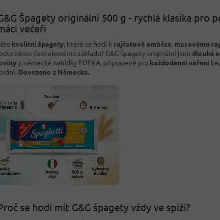
G&G Špagety originální 500 g - rychlá klasika pro 
ácí večeři
dáte
kvalitní špagety
, které se hodí k
rajčatové omáčce
,
masovému ra
oduchému česnekovému základu? G&G Špagety originální jsou
dlouhé 
oviny
z německé nabídky EDEKA, připravené pro
každodenní vaření
bez
ování.
Dovezeno z Německa.
Proč se hodí mít G&G špagety vždy ve spíži?