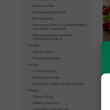
Instantní jídla
Bezlepkové potraviny
BIO potraviny
Potraviny s končící a prošlou dobou
minimální trvanlivosti
Kartonová balení potravin -
VÝHODNÁ CENA !!!
Pro děti
Dětská výživa
🍅 
Dětská kosmetika
Dejt
Zvířata
prvn
Krmivo pro psy
vod
Krmivo pro kočky
povr
Krmivo pro ptáky, křečky a králíky
Nejl
Nápoje
sýro
těst
Džusy a šťávy
zele
Mléko a smetana
Limonády a ledové čaje