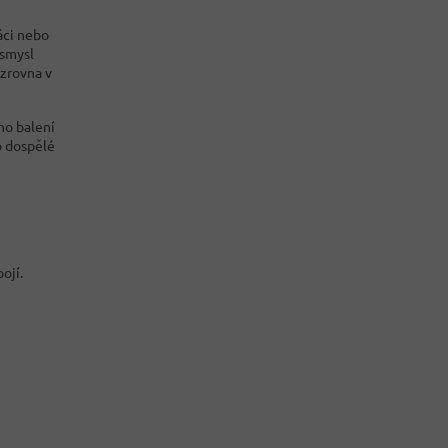
áci nebo
 smysl
 zrovna v
ho balení
o dospělé
ojí.