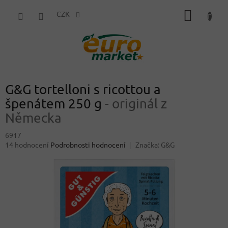
Přejít
NÁKUP
na
CZK
obsah
KOŠÍK
G&G tortelloni s ricottou a
špenátem 250 g
- originál z
Německa
6917
Průměrné
14 hodnocení
Podrobnosti hodnocení
Značka:
G&G
hodnocení
produktu
je
4,4
z
5
hvězdiček.