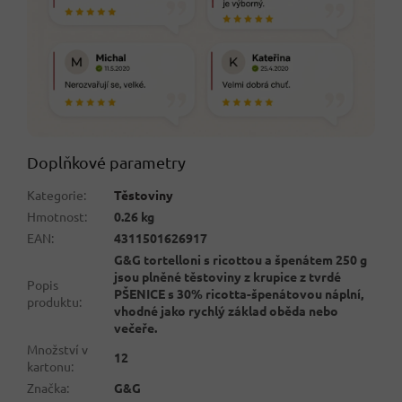
Doplňkové parametry
Kategorie
:
Těstoviny
Hmotnost
:
0.26 kg
EAN
:
4311501626917
G&G tortelloni s ricottou a špenátem 250 g
jsou plněné těstoviny z krupice z tvrdé
Popis
PŠENICE s 30% ricotta-špenátovou náplní,
produktu
:
vhodné jako rychlý základ oběda nebo
večeře.
Množství v
12
kartonu
:
Značka
:
G&G