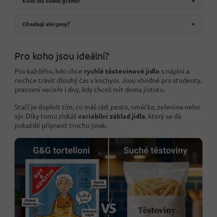
Kolik má balení gramů?
+
Obsahují alergeny?
+
Pro koho jsou ideální?
Pro každého, kdo chce
rychlé těstovinové jídlo
s náplní a
nechce trávit dlouhý čas v kuchyni. Jsou vhodné pro studenty,
pracovní večeře i dny, kdy chceš mít doma jistotu.
Stačí je doplnit tím, co máš rád: pesto, omáčka, zelenina nebo
sýr. Díky tomu získáš
variabilní základ jídla
, který se dá
pokaždé připravit trochu jinak.