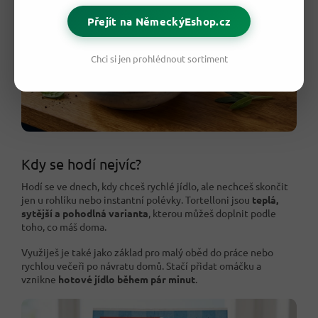
Přejít na NěmeckýEshop.cz
Chci si jen prohlédnout sortiment
Kdy se hodí nejvíc?
Hodí se ve dnech, kdy chceš rychlé jídlo, ale nechceš skončit
jen u rohlíku nebo instantní polévky. Tortelloni jsou
teplá,
sytější a pohodlná varianta
, kterou můžeš doplnit podle
toho, co máš doma.
Využiješ je také jako základ pro malý oběd do práce nebo
rychlou večeři po návratu domů. Stačí přidat omáčku a
vznikne
hotové jídlo během pár minut
.