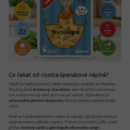
Co čekat od ricotta-špenátové náplně?
Náplň je laděná jemně, takže nepřebije omáčku ani bylinky.
Ricotta dodá
krémový charakter
, špenát přidá zeleninový
tón a těstovinový obal drží tvar při vaření. Výsledkem je
univerzální plněná těstovina
, kterou snadno upravíš podle
chuti.
Hodí se k jednoduchému máslu se šalvějí, rajčatové omáčce,
smetanovému základu i pestu. Pokud chceš lehčí jídlo, stačí
přidat
čerstvý salát a pár kapek olivového oleje
.