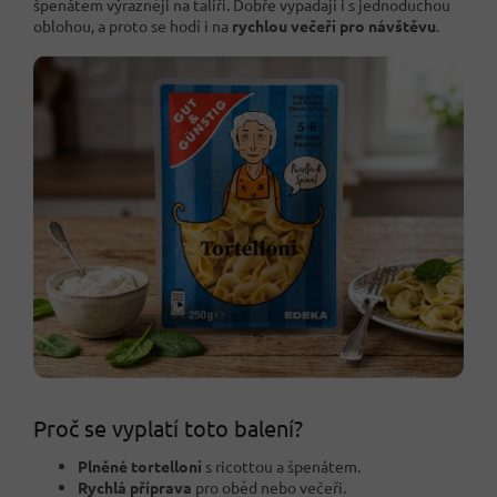
špenátem výrazněji na talíři. Dobře vypadají i s jednoduchou
oblohou, a proto se hodí i na
rychlou večeři pro návštěvu
.
Proč se vyplatí toto balení?
Plněné tortelloni
s ricottou a špenátem.
Rychlá příprava
pro oběd nebo večeři.