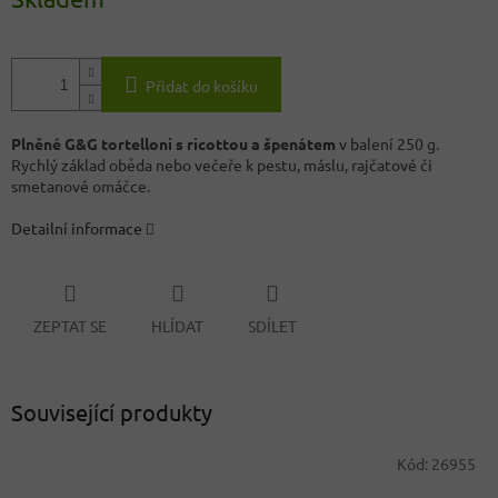
Přidat do košíku
Plněné G&G tortelloni s ricottou a špenátem
v balení 250 g.
Rychlý základ oběda nebo večeře k pestu, máslu, rajčatové či
smetanové omáčce.
Detailní informace
ZEPTAT SE
HLÍDAT
SDÍLET
Související produkty
Kód:
26955