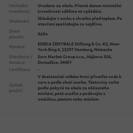
Minimální
Uvedeno na obalu. Přesné datum minimální
trvanlivost
:
trvanlivosti sdělíme na vyžádání.
Skladujte v suchu a chraňte před teplem. Po
Skladování
:
otevření spotřebujte co nejdříve.
Země
Itálie
původu
:
EDEKA ZENTRALE Stiftung & Co. KG, New-
Výrobce
:
York-Ring 6, 22297 Hamburg, Německo
Distributor /
Euro Market Group s.r.o., Hájkova 356,
dovozce
:
Domažlice, 34401
Certifikace
:
-
V dostatečně velkém hrnci přiveďte vodu k
varu a podle chuti osolte. Těstoviny vařte
Způsob
podle pokynů na obalu za občasného
použití
:
míchání, poté sceďte a podávejte s
omáčkou, pestem nebo máslem.
Z
á
p