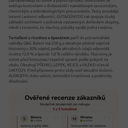
zaznamenávají do smluv a popisů výrobků. Dodržování se
ověřuje kontrolami u dodavatelů i namátkovým senzorickým,
chemickým a mikrobiologickým posuzováním. Testy provádějí
interní i externí odborníci. GUT&GÜNSTIG tak spojuje široký
základní sortiment s jednotně nastaveným dohledem skupiny,
nikoli s tvrzením, že všechny položky vyrábí jedna továrna.
Tortelloni s ricottou a špenátem
patří do potravinářské
nabídky G&G. Balení má 250 g a obsahuje plněné vaječné
těstoviny s 30% náplní; podle aktuálních údajů odpovídá
ricotta 12,9 % a špenát 1,8 % celého výrobku. Těstoviny je
nutné před konzumací tepelně upravit podle pokynů na
obalu. Obsahují PŠENICI, LEPEK, VEJCE a MLÉKO včetně
LAKTÓZY. Před přípravou proto vždy ověř aktuální složení,
ALERGENY, dobu vaření, minimální trvanlivost a podmínky
skladování.