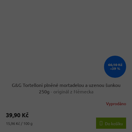
66,10 Kč
–39 %
G&G Tortelloni plněné mortadelou a uzenou šunkou
250g
- originál z Německa
Vyprodáno
Průměrné
hodnocení
39,90 Kč
produktu
je
Měrná
15,96 Kč / 100 g
Do košíku
4,4
cena: