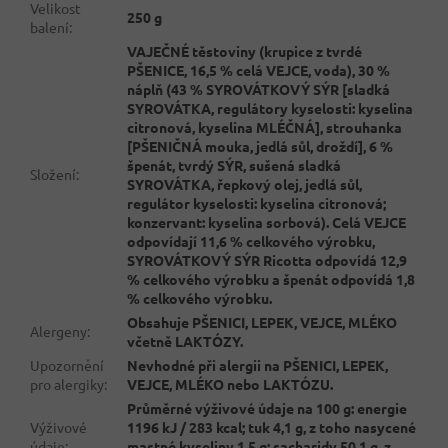
Velikost
250 g
balení
:
VAJEČNÉ těstoviny (krupice z tvrdé
PŠENICE, 16,5 % celá VEJCE, voda), 30 %
náplň (43 % SYROVÁTKOVÝ SÝR [sladká
SYROVÁTKA, regulátory kyselosti: kyselina
citronová, kyselina MLÉČNÁ], strouhanka
[PŠENIČNÁ mouka, jedlá sůl, droždí], 6 %
špenát, tvrdý SÝR, sušená sladká
Složení
:
SYROVÁTKA, řepkový olej, jedlá sůl,
regulátor kyselosti: kyselina citronová;
konzervant: kyselina sorbová). Celá VEJCE
odpovídají 11,6 % celkového výrobku,
SYROVÁTKOVÝ SÝR Ricotta odpovídá 12,9
% celkového výrobku a špenát odpovídá 1,8
% celkového výrobku.
Obsahuje PŠENICI, LEPEK, VEJCE, MLÉKO
Alergeny
:
včetně LAKTÓZY.
Upozornění
Nevhodné při alergii na PŠENICI, LEPEK,
pro alergiky
:
VEJCE, MLÉKO nebo LAKTÓZU.
Průměrné výživové údaje na 100 g: energie
Výživové
1196 kJ / 283 kcal; tuk 4,1 g, z toho nasycené
údaje
:
mastné kyseliny 1,5 g; sacharidy 50,1 g, z