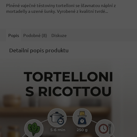
z
Plněné vaječné těstoviny tortelloni se šťavnatou náplní z
5
mortadelly a uzené šunky. Vyrobené z kvalitní tvrdé...
hvězdiček.
Popis
Podobné (8)
Diskuze
Detailní popis produktu