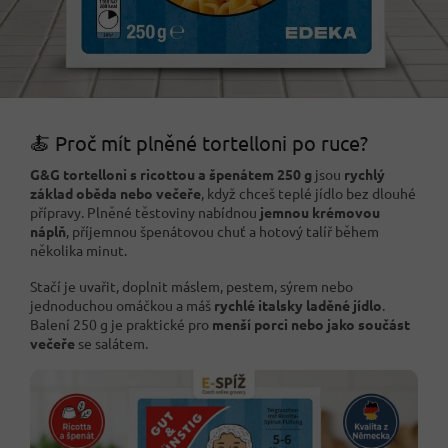
🍝 Proč mít plněné tortelloni po ruce?
G&G
tortelloni s ricottou a špenátem
250 g
jsou
rychlý
základ oběda nebo večeře
, když chceš teplé jídlo bez dlouhé
přípravy. Plněné těstoviny nabídnou
jemnou krémovou
náplň
, příjemnou špenátovou chuť a hotový talíř během
několika minut.
Stačí je uvařit, doplnit máslem, pestem, sýrem nebo
jednoduchou omáčkou a máš
rychlé italsky laděné jídlo
.
Balení 250 g je praktické pro
menší porci nebo jako součást
večeře
se salátem.