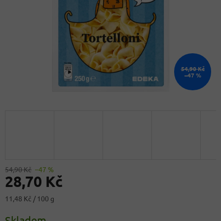
54,90 Kč
–47 %
54,90 Kč
–47 %
28,70 Kč
Měrná
11,48 Kč / 100 g
cena:
Skladem