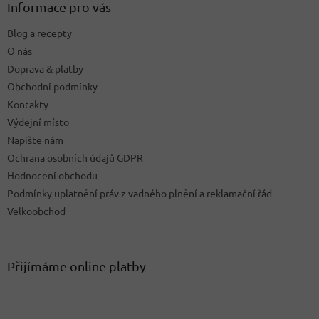
a
Informace pro vás
t
Blog a recepty
í
O nás
Doprava & platby
Obchodní podmínky
Kontakty
Výdejní místo
Napište nám
Ochrana osobních údajů GDPR
Hodnocení obchodu
Podmínky uplatnění práv z vadného plnění a reklamační řád
Velkoobchod
Přijímáme online platby