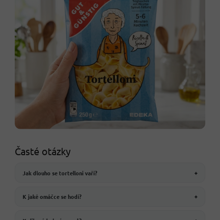
Časté otázky
Jak dlouho se tortelloni vaří?
+
K jaké omáčce se hodí?
+