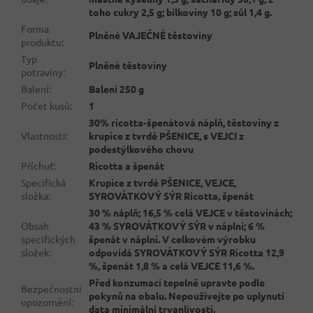
toho cukry 2,5 g; bílkoviny 10 g; sůl 1,4 g.
Forma
Plněné VAJEČNÉ těstoviny
produktu
:
Typ
Plněné těstoviny
potraviny
:
Balení
:
Balení 250 g
Počet kusů
:
1
30% ricotta-špenátová náplň, těstoviny z
Vlastnosti
:
krupice z tvrdé PŠENICE, s VEJCI z
podestýlkového chovu
Příchuť
:
Ricotta a špenát
Specifická
Krupice z tvrdé PŠENICE, VEJCE,
složka
:
SYROVÁTKOVÝ SÝR Ricotta, špenát
30 % náplň; 16,5 % celá VEJCE v těstovinách;
Obsah
43 % SYROVÁTKOVÝ SÝR v náplni; 6 %
specifických
špenát v náplni. V celkovém výrobku
složek
:
odpovídá SYROVÁTKOVÝ SÝR Ricotta 12,9
%, špenát 1,8 % a celá VEJCE 11,6 %.
Před konzumací tepelně upravte podle
Bezpečnostní
pokynů na obalu. Nepoužívejte po uplynutí
upozornění
:
data minimální trvanlivosti.