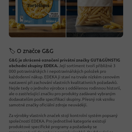
🏷️ O značce G&G
G&G je zkrácené označení privátní značky GUT&GÜNSTIG
obchodní skupiny EDEKA.
Její sortiment tvoří přibližně 3
000 potravinářských i nepotravinářských položek pro
každodenní nákup. EDEKA ji staví na trvale nízkém cenovém
nastavení při zachování vlastních kvalitativních požadavků.
Nejde tedy o jednoho výrobce s oddělenou rodinnou historií,
ale o zastřešující značku pro produkty zadávané vybraným
dodavatelům podle specifikací skupiny. Přesný rok vzniku
samotné značky oficiální zdroje neuvádějí.
Za výrobky vlastních značek stojí kontrolní systém popsaný
společností EDEKA. Pro jednotlivé kategorie existují
produktově specifické programy a požadavky se