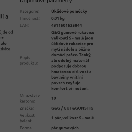
Doplňkové parametry
Kategorie
:
Úklidové pomůcky
í a
Hmotnost
:
0.01 kg
EAN
:
4311501535844
ůjde od
G&G gumové rukavice
 z
velikosti S - malé jsou
 ale
úklidové rukavice pro
ískáte
mytí nádobí a běžné
domácí práce. Tenký,
Popis
ale odolný materiál
produktu
:
podporuje dobrou
hmatovou citlivost a
bavlněný vnitřní
povrch zvyšuje
komfort při nošení.
Množství v
10
kartonu
:
Značka
:
G&G / GUT&GÜNSTIG
Velikost
1 pár, velikost S - malé
balení
:
Forma
pár gumových