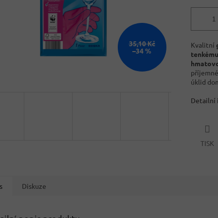
35,10 Kč
Kvalitní
–34 %
tenkému
hmatovou
příjemné
úklid do
Detailní
TISK
s
Diskuze