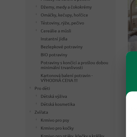
Džemy, medy a čokokrémy
Omáčky, kečupy, hořčice
Těstoviny, rýže, pečivo
Cereálie a müsli
Instantní jídla
Bezlepkové potraviny
BIO potraviny
Potraviny s končící a prošlou dobou
minimální trvanlivosti
Kartonová balení potravin -
VÝHODNÁ CENA !!!
Pro děti
Co 
Dětská výživa
Tyto
Dětská kosmetika
nádo
Zvířata
neb
Krmivo pro psy
hor
Krmivo pro kočky
Krmivo pro ptáky, křečky a králíky