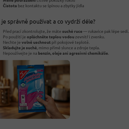
Méně podráždění
citlivé pokožky rukou
Čistota
bez kontaktu se špínou a zbytky jídla
 je správně používat a co vydrží déle?
Před prací zkontrolujte, že máte
suché ruce
— rukavice pak lépe sedí.
Po použití je
opláchněte teplou vodou
zevnitř i zvenku.
Nechte je
volně uschnout
při pokojové teplotě.
Skladujte je suché
, mimo přímé slunce a zdroje tepla.
Nepoužívejte je na
benzín, oleje ani agresivní chemikálie
.