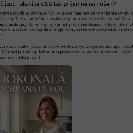
č jsou rukavice G&G tak příjemné na nošení?
mství pohodlí se skrývá uvnitř. Rukavice mají
bavlněný vnitřní povrch
, 
žka nepřijde do přímého kontaktu s gumou a ruce se tolik nepotí. Materi
ný a poddajný
, dobře kopíruje pohyb prstů a
neklouže
, i když držíte mo
kost S
je ideální pro
menší a útlejší ruce
, na kterých velké rukavice pland
áží.
tože jsou
tenké
, jsou překvapivě
odolné
a vydrží
opakované mytí nádo
. Po práci je stačí
opláchnout teplou vodou
a nechat uschnout — a jso
ravené na další použití.