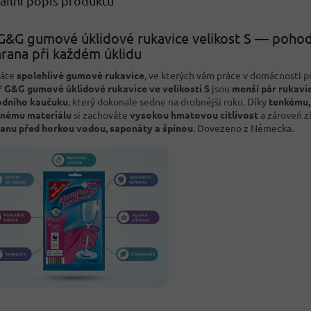
ailní popis produktu
G&G gumové úklidové rukavice velikost S — pohodl
rana při každém úklidu
dáte
spolehlivé gumové rukavice
, ve kterých vám práce v domácnosti p
?
G&G gumové úklidové rukavice ve velikosti S
jsou
menší pár rukavic
odního kaučuku
, který dokonale sedne na drobnější ruku. Díky
tenkému,
nému materiálu
si zachováte
vysokou hmatovou citlivost
a zároveň z
anu před horkou vodou, saponáty a špínou
. Dovezeno z Německa.