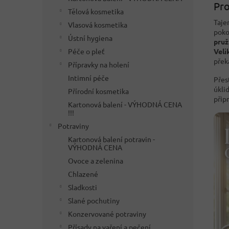
Pro
Tělová kosmetika
Taje
Vlasová kosmetika
poko
Ústní hygiena
pruž
Péče o pleť
Veli
přek
Přípravky na holení
Intimní péče
Přes
úklid
Přírodní kosmetika
přip
Kartonová balení - VÝHODNÁ CENA
!!!
Potraviny
Kartonová balení potravin -
VÝHODNÁ CENA
Ovoce a zelenina
Chlazené
Sladkosti
Slané pochutiny
Konzervované potraviny
Přísady na vaření a pečení