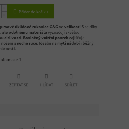
Přidat do košíku
gumové úklidové rukavice G&G
ve
velikosti S
se díky
, ale odolnému materiálu
vyznačují skvělou
 citlivostí
.
Bavlněný vnitřní povrch
zajišťuje
 nošení a
suché ruce
. Ideální na
mytí nádobí
i běžný
mácnosti.
 informace
ZEPTAT SE
HLÍDAT
SDÍLET