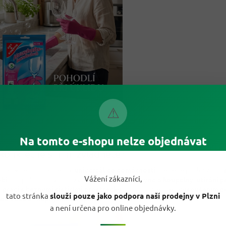
⚠
Na tomto e-shopu nelze objednávat
konkrétně s nimi zvládnete?
 rukavice jsou skutečný
univerzál do domácnosti
. Nejlépe poslouží při
Vážení zákazníci,
bí
, ale pohodlně v nich zvládnete i
úklid kuchyně a koupelny
,
utírání 
o
práci s běžnými čisticími prostředky
. Chrání ruce před
vysoušením p
tato stránka
slouží pouze jako podpora naší prodejny v Plzni
kou vodou
i
nepříjemnou špínou
, takže ruce zůstanou hebké a čisté.
a není určena pro online objednávky.