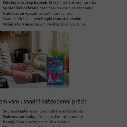
Odolný a pružný kaučuk
, který hned tak nepopraská
Spolehlivá ochrana
před horkou vodou a saponáty
Univerzální využití
po celé domácnosti
Snadná údržba —
stačí opláchnout a usušit
Originál z Německa
od privátní značky EDEKA
em vám usnadní každodenní práci?
Suché a teplé ruce
i při dlouhém mytí nádobí
Ochrana pokožky
před agresivními saponáty
Pevný úchop
mokrých talířů a sklenic