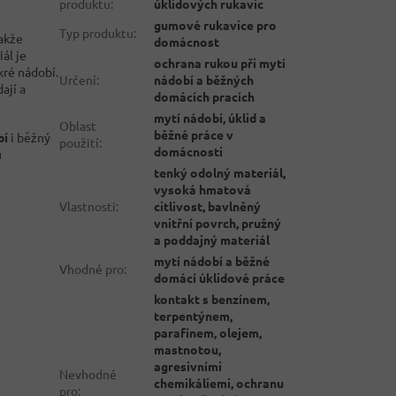
produktu
:
úklidových rukavic
gumové rukavice pro
Typ produktu
:
takže
domácnost
ál je
ochrana rukou při mytí
kré nádobí.
Určení
:
nádobí a běžných
ají a
domácích pracích
mytí nádobí, úklid a
Oblast
běžné práce v
bí
i běžný
použití
:
domácnosti
u
tenký odolný materiál,
vysoká hmatová
Vlastnosti
:
citlivost, bavlněný
vnitřní povrch, pružný
a poddajný materiál
mytí nádobí a běžné
Vhodné pro
:
domácí úklidové práce
kontakt s benzínem,
terpentýnem,
parafínem, olejem,
mastnotou,
agresivními
Nevhodné
chemikáliemi, ochranu
pro
: