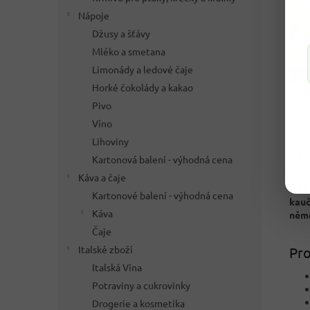
Nápoje
Džusy a šťávy
Mléko a smetana
Limonády a ledové čaje
Horké čokolády a kakao
Pivo
Víno
Lihoviny
Jak
Kartonová balení - výhodná cena
Levn
Káva a čaje
G&G 
Kartonové balení - výhodná cena
kau
Káva
něme
Čaje
Italské zboží
Pro
Italská Vína
Potraviny a cukrovinky
Drogerie a kosmetika