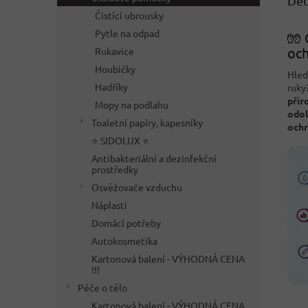
Det
Čistící ubrousky
Pytle na odpad
🧤 
och
Rukavice
Houbičky
Hle
Hadříky
ruky
přír
Mopy na podlahu
odol
Toaletní papíry, kapesníky
ochr
⭐ SIDOLUX ⭐
Antibakteriální a dezinfekční
prostředky
Osvěžovače vzduchu
Náplasti
Domácí potřeby
Autokosmetika
Kartonová balení - VÝHODNÁ CENA
!!!
Péče o tělo
Kartonová balení - VÝHODNÁ CENA