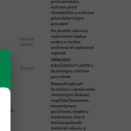
proti pořezání,
ochranu proti
chemikáliím a ochranu
před elektrickým
proudem
Po použití rukavice
opláchněte teplou
Návod k
vodou a nechte
použití
:
uschnout při pokojové
teplotě.
PŘÍRODNÍ
KAUČUKOVÝ LATEX s
Složení
:
bavlněným vnitřním
povrchem.
Nepoužívejte při
kontaktu s agresivními
chemickými látkami,
mytí
například benzínem,
prachu
terpentýnem,
okožky
,
parafínem, olejem a
mastnotou, které
mohou poškodit
materiál rukavic a