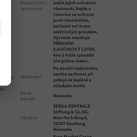
Bezpečnostní
snížit jejich ochranné
upozornění
:
vlastnosti. Nejde o
rukavice na ochranu
proti chemikáliím,
pořezání ani úrazu
elektrickým proudem.
Výrobek obsahuje
PŘÍRODNÍ
KAUČUKOVÝ LATEX,
který může způsobit
alergickou reakci.
Po použití opláchněte,
nechte uschnout při
Skladování
:
raskají.
pokojové teplotě a
rodní
skladujte suché.
 to
Země
Německo
původu
:
EDEKA ZENTRALE
Stiftung & Co. KG,
Výrobce
:
New-York-Ring 6,
22297 Hamburg,
Německo
Euro Market Group