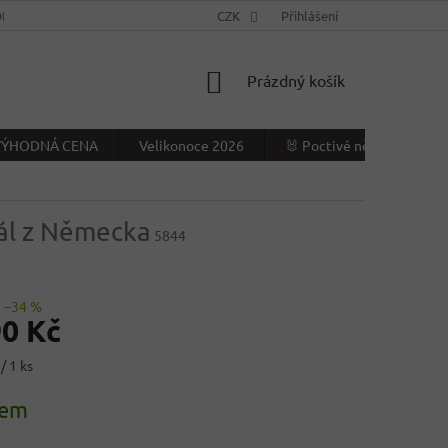
NÍ PODMÍNKY
KONTAKTY
CZK
VÝDEJNÍ MÍSTO
Přihlášení
NAPIŠTE NÁ
NÁKUPNÍ
Prázdný košík
KOŠÍK
- VÝHODNÁ CENA
Velikonoce 2026
🐰 Poctivé německé Veliko
nál z Německa
5844
–34 %
90 Kč
/ 1 ks
dem