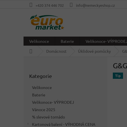
Přejít
+420 374 446 702
info@nemeckyeshop.cz
na
obsah
Velikonoce
Baterie
Velikonoce- VÝPRODE
Domů
Domácnost
Úklidové pomůcky
G&
P
G&G
o
Přeskočit
s
Kategorie
kategorie
Tip
t
r
Velikonoce
a
Baterie
n
Velikonoce- VÝPRODEJ
n
í
Vánoce 2025
p
% slevové tornádo
a
Kartonová balení - VÝHODNÁ CENA