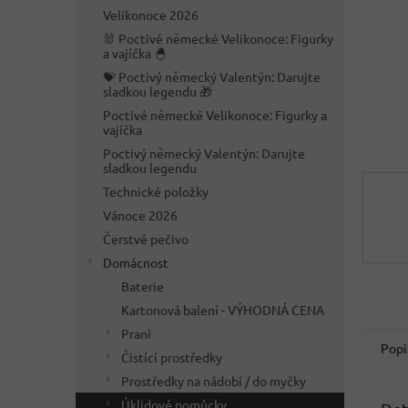
n
Velikonoce 2026
e
🐰 Poctivé německé Velikonoce: Figurky
l
a vajíčka 🐣
💝 Poctivý německý Valentýn: Darujte
sladkou legendu 🎁
Poctivé německé Velikonoce: Figurky a
vajíčka
Poctivý německý Valentýn: Darujte
sladkou legendu
Technické položky
Vánoce 2026
Čerstvé pečivo
Domácnost
Baterie
Kartonová balení - VÝHODNÁ CENA
Praní
Popi
Čistící prostředky
Prostředky na nádobí / do myčky
Úklidové pomůcky