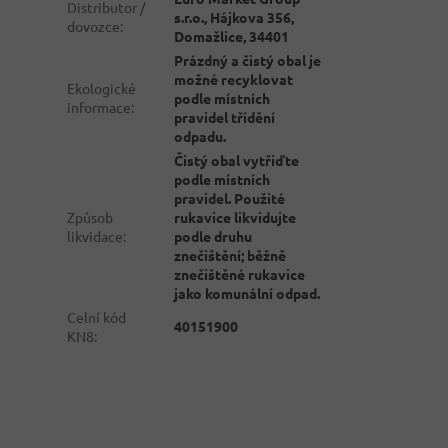
Distributor /
s.r.o., Hájkova 356,
dovozce
:
Domažlice, 34401
Prázdný a čistý obal je
možné recyklovat
Ekologické
podle místních
informace
:
pravidel třídění
odpadu.
Čistý obal vytřiďte
podle místních
pravidel. Použité
Způsob
rukavice likvidujte
likvidace
:
podle druhu
znečištění; běžně
znečištěné rukavice
jako komunální odpad.
Celní kód
40151900
KN8
: