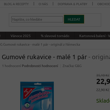
BLOG A RECEPTY
O NÁS
DOPRAVA & PLATBY
OBCHOD
HLEDAT
J
Vánoce 2025
% slevové tornádo
Kartonová balení 
G Gumové rukavice - malé 1 pár
- originál z Německa
 Gumové rukavice - malé 1 pár
- origi
Průměrné
1 hodnocení
Podrobnosti hodnocení
Značka:
G&G
hodnocení
produktu
35,10 Kč
22,
je
5,0
z
Měrná
22,90 Kč 
5
cena:
hvězdiček.
Skla