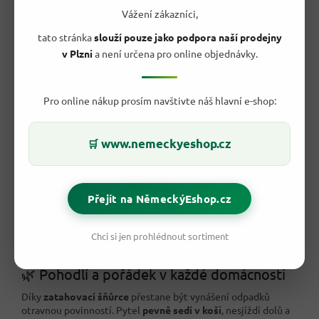
cenu.
Vážení zákazníci,
Univerzální využití
v kuchyni, dílně i na chatě.
tato stránka
slouží pouze jako podpora naší prodejny
v Plzni
a není určena pro online objednávky.
Pro online nákup prosím navštivte náš hlavní e-shop:
www.nemeckyeshop.cz
🛒
Přejít na NěmeckýEshop.cz
Chci si jen prohlédnout sortiment
🌿 Pohodlí a pořádek v každé domácnosti
Díky
zatahovací šňůrce
přestane být vynášení odpadků
otravnou povinností. Pytel
pevně sedí v koši
, nesjíždí dolů a