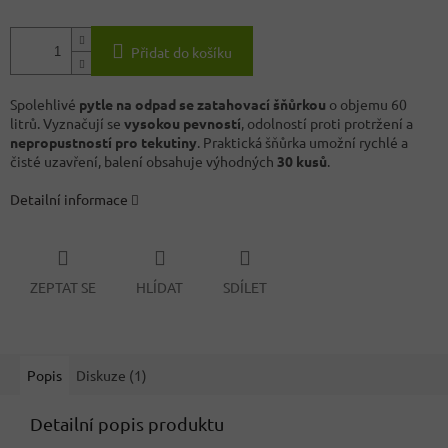
Přidat do košíku
Spolehlivé
pytle na odpad se zatahovací šňůrkou
o objemu 60
litrů. Vyznačují se
vysokou pevností
, odolností proti protržení a
nepropustností pro tekutiny
. Praktická šňůrka umožní rychlé a
čisté uzavření, balení obsahuje výhodných
30 kusů
.
Detailní informace
ZEPTAT SE
HLÍDAT
SDÍLET
Popis
Diskuze (1)
Detailní popis produktu