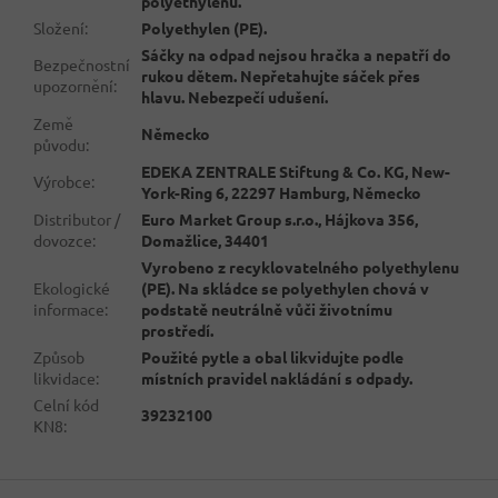
polyethylenu.
Složení
:
Polyethylen (PE).
Sáčky na odpad nejsou hračka a nepatří do
Bezpečnostní
rukou dětem. Nepřetahujte sáček přes
upozornění
:
hlavu. Nebezpečí udušení.
Země
Německo
původu
:
EDEKA ZENTRALE Stiftung & Co. KG, New-
Výrobce
:
York-Ring 6, 22297 Hamburg, Německo
Distributor /
Euro Market Group s.r.o., Hájkova 356,
dovozce
:
Domažlice, 34401
Vyrobeno z recyklovatelného polyethylenu
Ekologické
(PE). Na skládce se polyethylen chová v
informace
:
podstatě neutrálně vůči životnímu
prostředí.
Způsob
Použité pytle a obal likvidujte podle
likvidace
:
místních pravidel nakládání s odpady.
Celní kód
39232100
KN8
:
Z