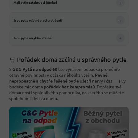
+
Mají pytle zatahovací šňůrku?
+
Jsou pytle odolné proti protržení?
+
Jsou pytle recyklovatelné?
🛒 Pořádek doma začíná u správného pytle
S
G&G Pytli na odpad 60 l
se vynášení odpadků promění z
otravné povinnosti v otázku několika vteřin.
Pevné,
nepropustné a chytře řešené pytle
ušetří nervy i čas — a vy
budete mít doma
pořádek bez kompromisů
. Dopřejte své
domácnosti spolehlivého pomocníka, na kterého se můžete
spolehnout den za dnem.