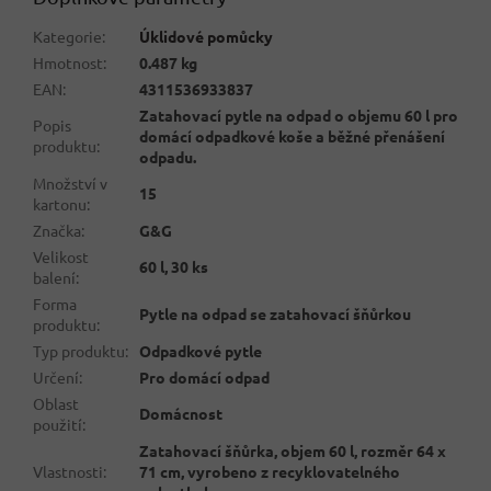
Kategorie
:
Úklidové pomůcky
Hmotnost
:
0.487 kg
EAN
:
4311536933837
Zatahovací pytle na odpad o objemu 60 l pro
Popis
domácí odpadkové koše a běžné přenášení
produktu
:
odpadu.
Množství v
15
kartonu
:
Značka
:
G&G
Velikost
60 l, 30 ks
balení
:
Forma
Pytle na odpad se zatahovací šňůrkou
produktu
:
Typ produktu
:
Odpadkové pytle
Určení
:
Pro domácí odpad
Oblast
Domácnost
použití
:
Zatahovací šňůrka, objem 60 l, rozměr 64 x
Vlastnosti
:
71 cm, vyrobeno z recyklovatelného