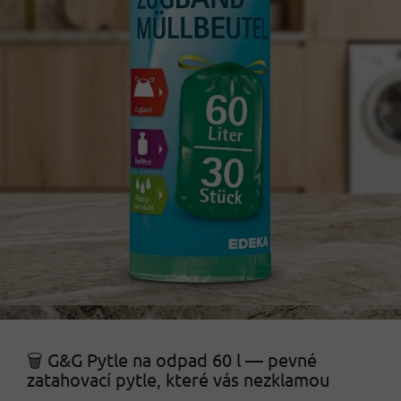
🗑️ G&G Pytle na odpad 60 l — pevné
zatahovací pytle, které vás nezklamou