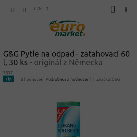
Přejít
NÁKUP
na
CZK
obsah
KOŠÍK
G&G Pytle na odpad - zatahovací 60
l, 30 ks
- originál z Německa
3837
Průměrné
8 hodnocení
Podrobnosti hodnocení
Značka:
G&G
Tip
hodnocení
produktu
je
4,9
z
5
hvězdiček.