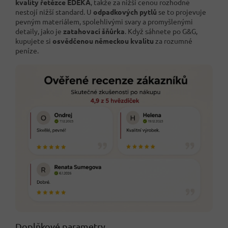
kvality řetězce EDEKA
, takže za nižší cenou rozhodně
nestojí nižší standard. U
odpadkových pytlů
se to projevuje
pevným materiálem, spolehlivými svary a promyšlenými
detaily, jako je
zatahovací šňůrka
. Když sáhnete po G&G,
kupujete si
osvědčenou německou kvalitu
za rozumné
peníze.
Doplňkové parametry