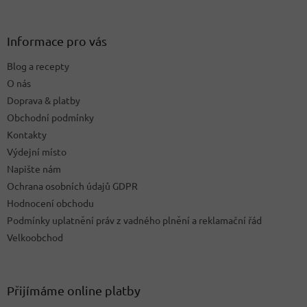
á
p
a
Informace pro vás
t
Blog a recepty
í
O nás
Doprava & platby
Obchodní podmínky
Kontakty
Výdejní místo
Napište nám
Ochrana osobních údajů GDPR
Hodnocení obchodu
Podmínky uplatnění práv z vadného plnění a reklamační řád
Velkoobchod
Přijímáme online platby