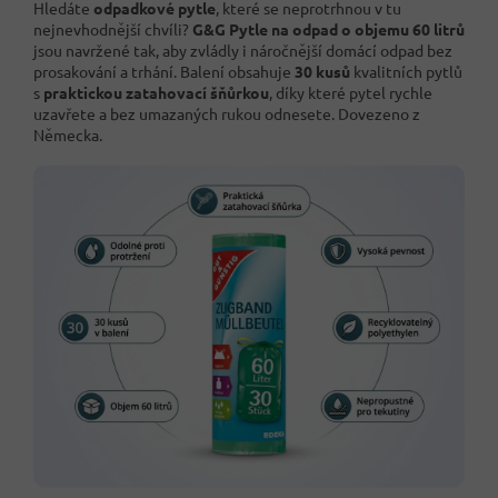
Hledáte
odpadkové pytle
, které se neprotrhnou v tu
nejnevhodnější chvíli?
G&G Pytle na odpad o objemu 60 litrů
jsou navržené tak, aby zvládly i náročnější domácí odpad bez
prosakování a trhání. Balení obsahuje
30 kusů
kvalitních pytlů
s
praktickou zatahovací šňůrkou
, díky které pytel rychle
uzavřete a bez umazaných rukou odnesete. Dovezeno z
Německa.