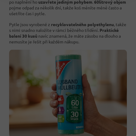
po naplnění ho
uzavřete jediným pohybem
.
60litrový objem
pojme odpad za několik dní, takže koš měníte méně často a
ušetříte čas i pytle.
Pytle jsou vyrobené z
recyklovatelného polyethylenu
, takže
s nimi snadno naložíte v rámci běžného třídění.
Praktické
balení 30 kusů
navíc znamená, že máte zásobu na dlouho a
nemusíte je řešit při každém nákupu.