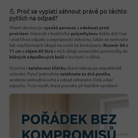
💪 Proč se vyplatí sáhnout právě po těchto
pytlích na odpad?
Hlavní devízou je
vysoká pevnost
a
odolnost proti
protržení
. Materiál z kvalitního
polyethylenu
dobře drží tvar
i pod tíhou odpadu a nepropouští tekutiny, takže se nemusíte
bát nepříjemných úkapů na cestě ke kontejneru.
Rozměr 64 x
71 cm
a
objem 60 litrů
z nich dělají univerzální pomocníky do
běžných odpadkových košů
v kuchyni i v dílně.
Oceníte i
zatahovací šňůrku
, která nahrazuje nepraktické
uzlování. Pytel jednoduše
zatáhnete za dvě poutka
,
vzniknou pohodlná ucha a odpad odnesete čistě a bez
zápachu. To je rozdíl, který poznáte při každém vynášení.