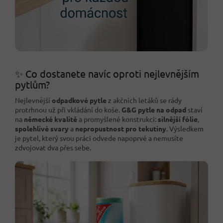
✨ Co dostanete navíc oproti nejlevnějším
pytlům?
Nejlevnější
odpadkové pytle
z akčních letáků se rády
protrhnou už při vkládání do koše.
G&G pytle na odpad
staví
na
německé kvalitě
a promyšlené konstrukci:
silnější fólie
,
spolehlivé svary
a
nepropustnost pro tekutiny
. Výsledkem
je pytel, který svou práci odvede napoprvé a nemusíte
zdvojovat dva přes sebe.