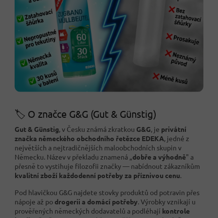
🏷️ O značce G&G (Gut & Günstig)
Gut & Günstig
, v Česku známá zkratkou
G&G
, je
privátní
značka německého obchodního řetězce EDEKA
, jedné z
největších a nejtradičnějších maloobchodních skupin v
Německu. Název v překladu znamená „
dobře a výhodně
" a
přesně to vystihuje filozofii značky — nabídnout zákazníkům
kvalitní zboží každodenní potřeby za příznivou cenu
.
Pod hlavičkou G&G najdete stovky produktů od potravin přes
nápoje až po
drogerii a domácí potřeby
. Výrobky vznikají u
prověřených německých dodavatelů a podléhají
kontrole