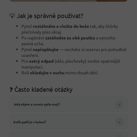
💡 Jak je správně používat?
Pytel
roztáhněte a vložte do koše
tak, aby šňůrky
přečnívaly přes okraj.
Po naplnění
zatáhněte za obě poutka
a vytvořte
pevná ucha.
Pytel
nepřeplňujte
— necháte si rezervu pro pohodlné
uzavření.
Pro
ostrý odpad
(sklo, plechovky) zvolte opatrnější
manipulaci.
Roli
skladujte v suchu
mimo dosah dětí.
❓ Často kladené otázky
+
Jaký objem a rozměr pytle mají?
+
Kolik pytlů je v balení?