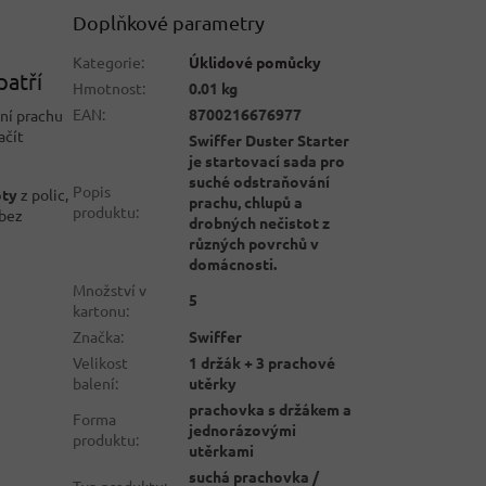
Doplňkové parametry
Kategorie
:
Úklidové pomůcky
patří
Hmotnost
:
0.01 kg
EAN
:
8700216676977
ání prachu
ačít
Swiffer Duster Starter
je startovací sada pro
suché odstraňování
Popis
oty
z polic,
prachu, chlupů a
produktu
:
 bez
drobných nečistot z
různých povrchů v
domácnosti.
Množství v
5
kartonu
:
Značka
:
Swiffer
Velikost
1 držák + 3 prachové
balení
:
utěrky
prachovka s držákem a
Forma
jednorázovými
produktu
:
utěrkami
suchá prachovka /
Typ produktu
: