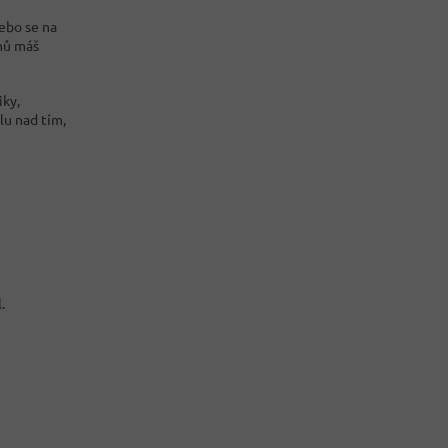
nebo se na
ahů máš
iky,
lu nad tím,
.