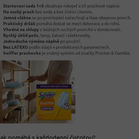
Startovací sada 1+3
obsahuje rukojeť a tři prachové náplně.
Na suchý prach
bez vody a bez čisticí chemie.
Jemná vlákna
se po protřepání načechrají a lépe obepnou povrch.
Praktický držák
pomáhá dostat se mezi dekorace a do rohů.
Vhodné na chlupy
z běžných suchých povrchů v domácnosti.
Rychlý úklid polic
, lamp, žaluzií i elektroniky.
Jednoduchá výměna náplně
po použití.
Bez LATEXU
podle údajů v produktových parametrech.
Swiffer prachovka
je známý systém od značky Procter & Gamble.
ak pomáhá s každodenní čistotou?