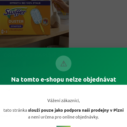
⚠
Na tomto e-shopu nelze objednávat
Kde Swiffer Duster využiješ nejvíc?
e
magnetická prachovka Swiffer
se hodí pro běžný každodenní úklid b
ravy. Vytáhneš ji, krátce protřepeš náplň, nasadíš ji na držák a během chv
a, která by s obyčejným hadrem zabrala víc času.
Vážení zákazníci,
íc vynikne na suchých površích:
police, komody, lampy, rámy obrazů, ža
tato stránka
slouží pouze jako podpora naší prodejny v Plzni
esnice, televizní stolky a dekorace
. Protože jde o suché utírání, není 
a není určena pro online objednávky.
ívat čisticí prostředek tam, kde stačí odstranit prach.