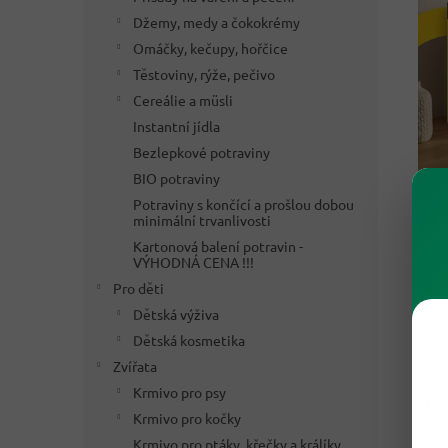
Džemy, medy a čokokrémy
Omáčky, kečupy, hořčice
Těstoviny, rýže, pečivo
Cereálie a müsli
Instantní jídla
Bezlepkové potraviny
BIO potraviny
Potraviny s končící a prošlou dobou
minimální trvanlivosti
Kartonová balení potravin -
VÝHODNÁ CENA !!!
🧹 
Pro děti
Tahl
Dětská výživa
příp
Dětská kosmetika
míst
Zvířata
Nejv
Krmivo pro psy
kláv
Krmivo pro kočky
použ
Krmivo pro ptáky, křečky a králíky