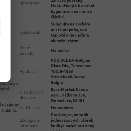
upozornění
:
Nepoužívejte k osobní
hygieně ani na mokré
čištění.
Skladujte na suchém
místě při pokojové
Skladování
:
teplotě mimo přímé
sluneční záření.
Země
Německo
původu
:
P&G DCE BV-Belgium
Distr. Div., Temselaan
Výrobce
:
100, B-1853
Strombeek-Bever,
Belgie
čištění po
pinění
Euro Market Group
Distributor /
s.r.o., Hájkova 356,
dovozce
:
Domažlice, 34401
ně v jednom
Certifikace
:
Neuvedeno
k úklidů.
Používejte jen tolik
Ekologické
jednorázových utěrek,
informace
:
kolik je nutné pro daný
úklid.