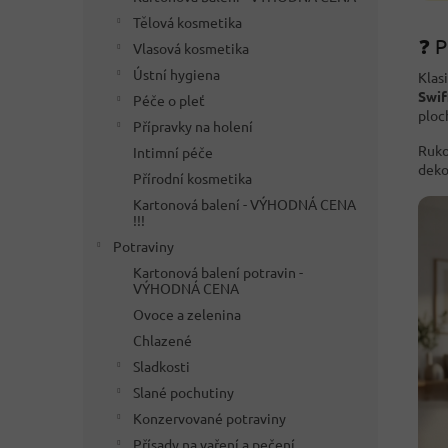
Tělová kosmetika
❓ P
Vlasová kosmetika
Ústní hygiena
Klas
Swif
Péče o pleť
ploc
Přípravky na holení
Ruko
Intimní péče
deko
Přírodní kosmetika
Kartonová balení - VÝHODNÁ CENA
!!!
Potraviny
Kartonová balení potravin -
VÝHODNÁ CENA
Ovoce a zelenina
Chlazené
Sladkosti
Slané pochutiny
Konzervované potraviny
Přísady na vaření a pečení