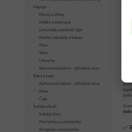
Nápoje
Džusy a šťávy
Mléko a smetana
Limonády a ledové čaje
Horké čokolády a kakao
Pivo
Víno
Lihoviny
Kartonová balení - výhodná cena
⚖️ 
Káva a čaje
Kartonové balení - výhodná cena
Běžn
každ
Káva
jedn
Čaje
Star
Italské zboží
bale
Italská Vína
Potraviny a cukrovinky
✅ P
Drogerie a kosmetika