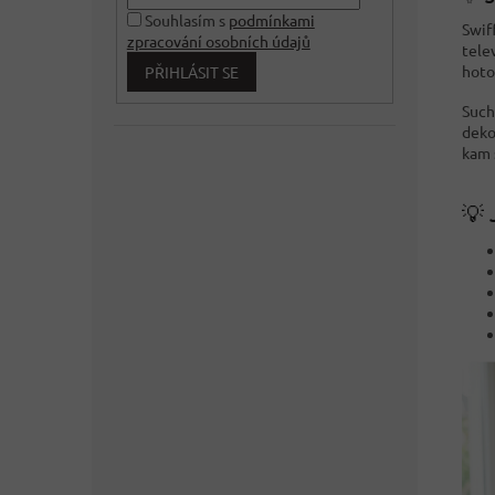
Souhlasím s
podmínkami
Swif
zpracování osobních údajů
tele
hoto
PŘIHLÁSIT SE
Such
deko
kam 
💡 