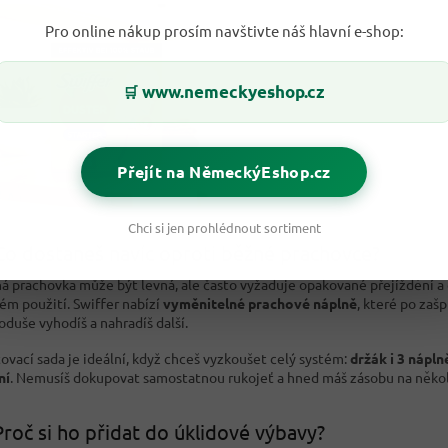
Pro online nákup prosím navštivte náš hlavní e-shop:
www.nemeckyeshop.cz
🛒
Přejít na NěmeckýEshop.cz
Chci si jen prohlédnout sortiment
Co dostaneš navíc oproti běžné prachovce?
á prachovka může být levná, ale často vyžaduje opakované přejíždění a 
ém použití. Swiffer nabízí
vyměnitelné prachové náplně
, které po zaš
oduše vyhodíš a nahradíš další.
tovací sada je ideální, když chceš vyzkoušet celý systém:
držák i 3 nápl
ní
. Nemusíš dokupovat samostatnou rukojeť a hned máš zásobu na několi
roč si ho přidat do úklidové výbavy?