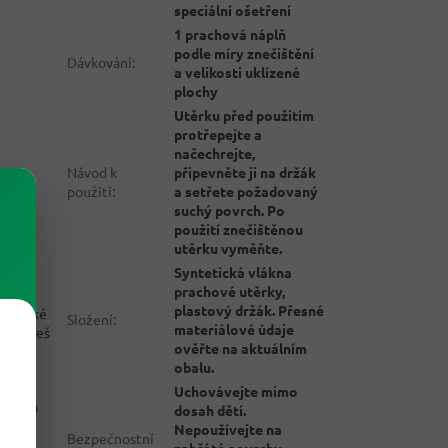
speciální ošetření
1 prachová náplň
podle míry znečištění
Dávkování
:
a velikosti uklízené
plochy
Utěrku před použitím
protřepejte a
načechrejte,
Návod k
připevněte ji na držák
použití
:
a setřete požadovaný
suchý povrch. Po
použití znečištěnou
utěrku vyměňte.
Syntetická vlákna
prachové utěrky,
plastový držák. Přesné
ez velké
Složení
:
materiálové údaje
íle otřeš
ověřte na aktuálním
obalu.
luzie,
Uchovávejte mimo
potřeba
dosah dětí.
Nepoužívejte na
Bezpečnostní
zahřáté povrchy.