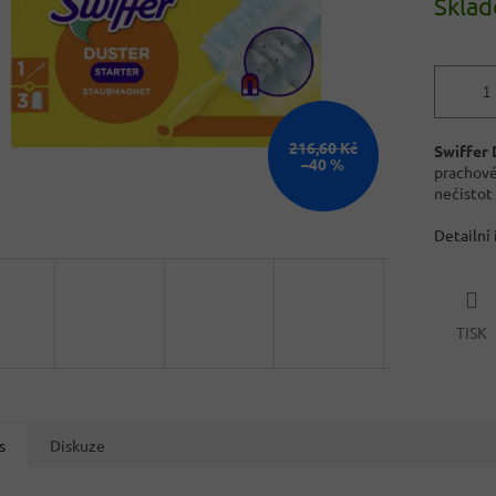
Skla
216,60 Kč
Swiffer 
–40 %
prachové
nečistot 
Detailní
TISK
s
Diskuze