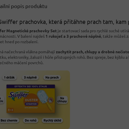
ailní popis produktu
Swiffer prachovka, která přitáhne prach tam, kam 
fer Magnetické prachovky Set
je startovací sada pro rychlé suché utír
mácnosti. V balení najdeš
1 rukojeť a 3 prachové náplně
, takže můžeš z
zet hned po rozbalení.
á načechraná vlákna pomáhají
zachytit prach, chlupy a drobné nečist
tku, elektroniky, žaluzií i hůře přístupných rohů. Bez spreje, bez kýblu a
ečného máčení povrchů.