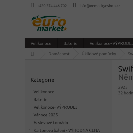
Přejít
+420 374 446 702
info@nemeckyeshop.cz
na
obsah
Velikonoce
Baterie
Velikonoce- VÝPRODE
Domů
Domácnost
Úklidové pomůcky
Sw
P
Swif
o
Přeskočit
s
Něm
Kategorie
kategorie
t
2923
r
Velikonoce
Průměr
32 hod
a
hodnoc
Baterie
n
produkt
Velikonoce- VÝPRODEJ
n
je
í
Vánoce 2025
3,8
p
z
% slevové tornádo
5
a
Kartonová balení - VÝHODNÁ CENA
hvězdič