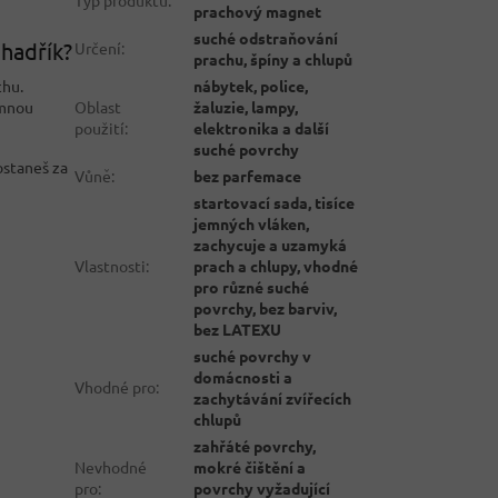
prachový magnet
suché odstraňování
 hadřík?
Určení
:
prachu, špíny a chlupů
nábytek, police,
chu.
Oblast
žaluzie, lampy,
emnou
použití
:
elektronika a další
suché povrchy
ostaneš za
Vůně
:
bez parfemace
startovací sada, tisíce
jemných vláken,
zachycuje a uzamyká
Vlastnosti
:
prach a chlupy, vhodné
pro různé suché
povrchy, bez barviv,
bez LATEXU
suché povrchy v
domácnosti a
Vhodné pro
:
zachytávání zvířecích
chlupů
zahřáté povrchy,
Nevhodné
mokré čištění a
pro
:
povrchy vyžadující