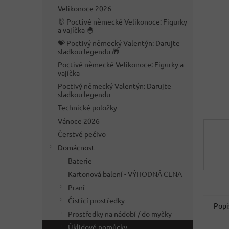
n
Velikonoce 2026
e
🐰 Poctivé německé Velikonoce: Figurky
l
a vajíčka 🐣
💝 Poctivý německý Valentýn: Darujte
sladkou legendu 🎁
Poctivé německé Velikonoce: Figurky a
vajíčka
Poctivý německý Valentýn: Darujte
sladkou legendu
Technické položky
Vánoce 2026
Čerstvé pečivo
Domácnost
Baterie
Kartonová balení - VÝHODNÁ CENA
Praní
Čistící prostředky
Popi
Prostředky na nádobí / do myčky
Úklidové pomůcky