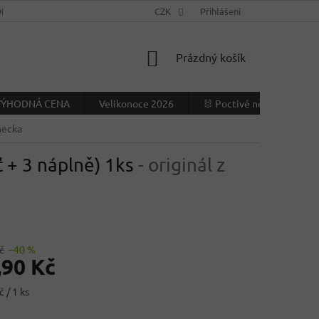
NÍ PODMÍNKY
KONTAKTY
CZK
VÝDEJNÍ MÍSTO
Přihlášení
NAPIŠTE NÁ
NÁKUPNÍ
Prázdný košík
KOŠÍK
- VÝHODNÁ CENA
Velikonoce 2026
🐰 Poctivé německé Veliko
mecka
 + 3 náplně) 1ks
- originál z
č
–40 %
,90 Kč
 / 1 ks