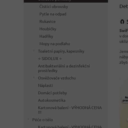
Det
Čistící ubrousky
Pytle na odpad
🧲 
Rukavice
Houbičky
Swif
v do
Hadříky
uklí
Mopy na podlahu
Toaletní papíry, kapesníky
Jemn
náby
⭐ SIDOLUX ⭐
zbyt
Antibakteriální a dezinfekční
prostředky
Osvěžovače vzduchu
Náplasti
Domácí potřeby
Autokosmetika
Kartonová balení - VÝHODNÁ CENA
!!!
Péče o tělo
Kartonová balení - VÝHODNÁ CENA