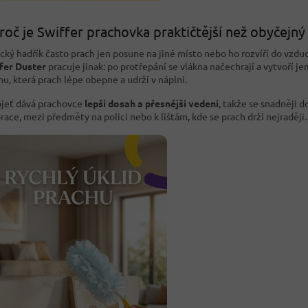
roč je Swiffer prachovka praktičtější než obyčejný
ický hadřík často prach jen posune na jiné místo nebo ho rozvíří do vzdu
fer Duster
pracuje jinak: po protřepání se vlákna načechrají a vytvoří j
hu, která prach lépe obepne a udrží v náplni.
jeť dává prachovce
lepší dosah a přesnější vedení
, takže se snadněji d
race, mezi předměty na polici nebo k lištám, kde se prach drží nejraději.