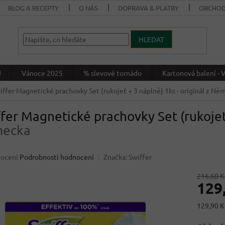
BLOG A RECEPTY
O NÁS
DOPRAVA & PLATBY
OBCHOD
HLEDAT
J
Vánoce 2025
% slevové tornádo
Kartonová balení 
iffer Magnetické prachovky Set (rukojeť + 3 náplně) 1ks
- originál z Ně
fer Magnetické prachovky Set (rukojeť
ecka
né
nocení
Podrobnosti hodnocení
Značka:
Swiffer
ení
u
216,60 K
129
Měrná
129,90 Kč
cena:
ek.