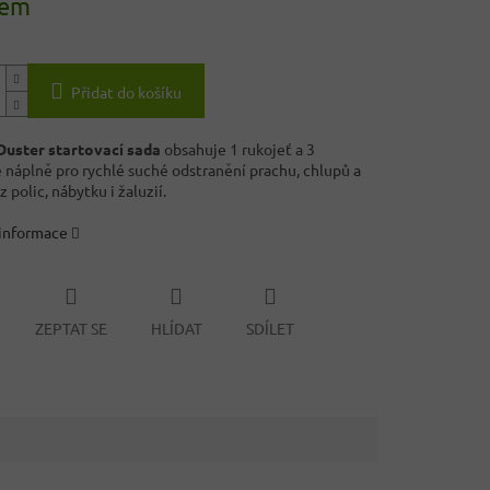
dem
Přidat do košíku
Duster startovací sada
obsahuje 1 rukojeť a 3
 náplně pro rychlé suché odstranění prachu, chlupů a
z polic, nábytku i žaluzií.
 informace
ZEPTAT SE
HLÍDAT
SDÍLET