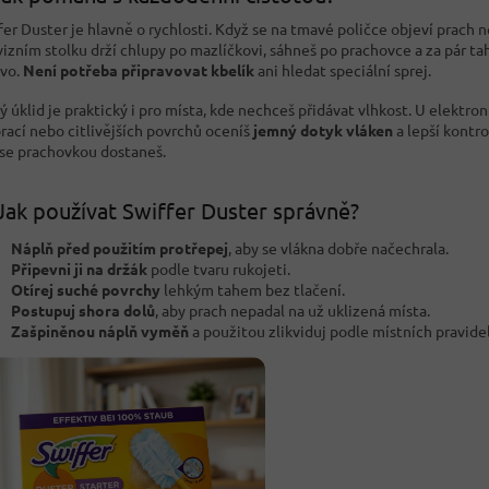
fer Duster je hlavně o rychlosti. Když se na tmavé poličce objeví prach 
vizním stolku drží chlupy po mazlíčkovi, sáhneš po prachovce a za pár t
vo.
Není potřeba připravovat kbelík
ani hledat speciální sprej.
ý úklid je praktický i pro místa, kde nechceš přidávat vlhkost. U elektron
rací nebo citlivějších povrchů oceníš
jemný dotyk vláken
a lepší kontro
se prachovkou dostaneš.
Jak používat Swiffer Duster správně?
Náplň před použitím protřepej
, aby se vlákna dobře načechrala.
Připevni ji na držák
podle tvaru rukojeti.
Otírej suché povrchy
lehkým tahem bez tlačení.
Postupuj shora dolů
, aby prach nepadal na už uklizená místa.
Zašpiněnou náplň vyměň
a použitou zlikviduj podle místních pravidel