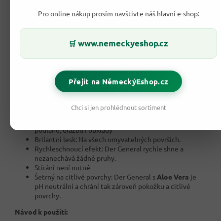
Pro online nákup prosím navštivte náš hlavní e-shop:
Prostředek není vhodný na úklid skleněných ploch. Pro úklid
skleněných ploch bychom doporučili prostředky na úklid a
leštění skleněných ploch a zrzadel, které máme také v
www.nemeckyeshop.cz
🛒
nabídce.
Aktiv 6 Funkce:
Přejít na NěmeckýEshop.cz
Perfekní úklid a čištění - Der General odstraní i ty
nejodolnější nečistoty a mastnoty.
Dlouhotrvající vůně: Typická svěží vůně Aloe Vera
Chci si jen prohlédnout sortiment
Vám zaručí ještě dlouho po čištění skvělý zážitek.
Leštící funkce pro lino, PVC, Vinil, dřevo, Plovoucí
podlahu, dlažbu i obklady
Brilantní lesk: Na všech omyvatelných površích.
Rychleschnoucí efekt: Der General rychle shne a
nezanechává žádné pruhy.
Stírání není nutné
Šetrný na citlivé povrchy: Der General s
Aloe Vera
je
pH neutrální a chrání tak zároveň pokožku a citlivé
povrchy.
Návod k použití: