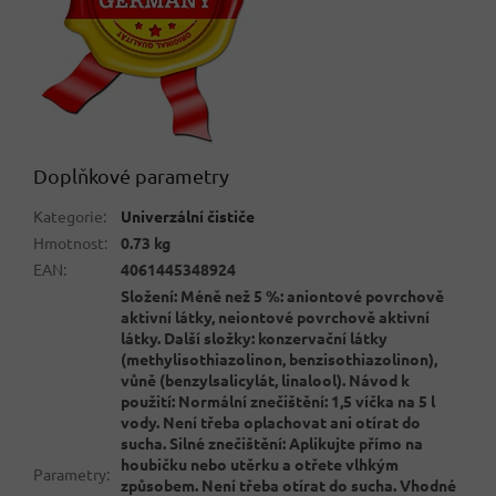
Doplňkové parametry
Kategorie
:
Univerzální čističe
Hmotnost
:
0.73 kg
EAN
:
4061445348924
Složení: Méně než 5 %: aniontové povrchově
aktivní látky, neiontové povrchově aktivní
látky. Další složky: konzervační látky
(methylisothiazolinon, benzisothiazolinon),
vůně (benzylsalicylát, linalool). Návod k
použití: Normální znečištění: 1,5 víčka na 5 l
vody. Není třeba oplachovat ani otírat do
sucha. Silné znečištění: Aplikujte přímo na
houbičku nebo utěrku a otřete vlhkým
Parametry
:
způsobem. Není třeba otírat do sucha. Vhodné