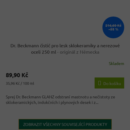
216,60 Kč
–58 %
Dr. Beckmann čistič pro lesk sklokeramiky a nerezové
oceli 250 ml
- originál z Německa
Skladem
Průměrné
hodnocení
89,90 Kč
produktu
je
Měrná
35,96 Kč / 100 ml
Do košíku
5,0
cena:
z
Sprej Dr. Beckmann GLANZ odstraní mastnotu a nečistoty ze
5
sklokeramických, indukčních i plynových desek i z...
hvězdiček.
ZOBRAZIT VŠECHNY SOUVISEJÍCÍ PRODUKTY