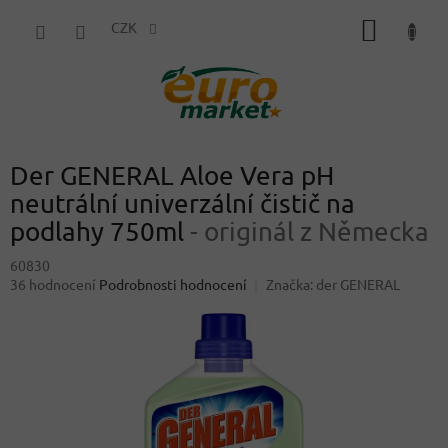
Přejít
NÁKUP
na
CZK
obsah
KOŠÍK
Der GENERAL Aloe Vera pH
neutrální univerzální čistič na
podlahy 750ml
- originál z Německa
60830
Průměrné
36 hodnocení
Podrobnosti hodnocení
Značka:
der GENERAL
hodnocení
produktu
je
4,4
z
5
hvězdiček.