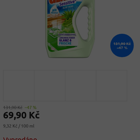
131,90 Kč
–47 %
131,90 Kč
–47 %
69,90 Kč
Měrná
9,32 Kč / 100 ml
cena:
Vyprodáno