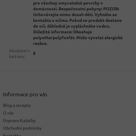
pro všechny omyvatelné povrchy v
domácnosti. Bezpečnostní pokyny: POZOR:
Uchovávejte mimo dosah dětí. Vyhněte se
kontaktu s očima. Pokud se produkt dostane
do očí, důkladně je vypláchněte vodou.
Důležitá informace: Obsahuje
polyetherpolyfosfát. Může vyvolat alergické
reakce.
Množství v
8
kartonu
:
Z
á
p
a
Informace pro vás
t
Blog a recepty
í
O nás
Doprava & platby
Obchodní podmínky
Kontakty