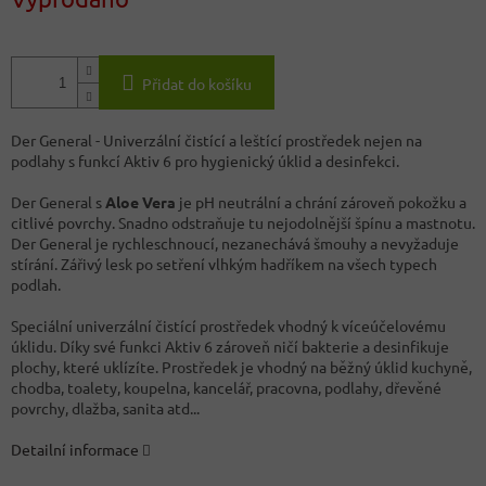
Přidat do košíku
Der General - Univerzální čistící a leštící prostředek nejen na
podlahy s funkcí Aktiv 6 pro hygienický úklid a desinfekci.
Der General s
Aloe Vera
je pH neutrální a chrání zároveň pokožku a
citlivé povrchy. Snadno odstraňuje tu nejodolnější špínu a mastnotu.
Der General je rychleschnoucí, nezanechává šmouhy a nevyžaduje
stírání. Zářivý lesk po setření vlhkým hadříkem na všech typech
podlah.
Speciální univerzální čistící prostředek vhodný k víceúčelovému
úklidu. Díky své funkci Aktiv 6 zároveň ničí bakterie a desinfikuje
plochy, které uklízíte. Prostředek je vhodný na běžný úklid kuchyně,
chodba, toalety, koupelna, kancelář, pracovna, podlahy, dřevěné
povrchy, dlažba, sanita atd...
Detailní informace