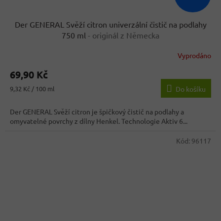
Der GENERAL Svěží citron univerzální čistič na podlahy
750 ml
- originál z Německa
Vyprodáno
Průměrné
hodnocení
69,90 Kč
produktu
je
Měrná
9,32 Kč / 100 ml
Do košíku
3,9
cena:
z
Der GENERAL Svěží citron je špičkový čistič na podlahy a
5
omyvatelné povrchy z dílny Henkel. Technologie Aktiv 6...
hvězdiček.
Kód:
96117