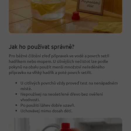
Jak ho používat správně?
Pro běžné čištění zřeď přípravek ve vodě a povrch setři
hadříkem nebo mopem. U silnějších nečistot lze podle
pokynů na obalu použít menší množství neředěného
přípravku na vlhký hadřík a poté povrch setřít.
U citlivých povrchů vždy proveď test na nenápadném
místě.
Nepoužívej na neošetřené dřevo bez ověření
vhodnosti.
Po použití láhev dobře uzavři.
Uchovávej mimo dosah dětí.