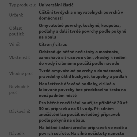
Typ produktu
:
Univerzální čistič
Čištění tvrdých a omyvatelných povrchů v
Určení
:
domácnosti
Omyvatelné povrchy, kuchyně, koupelna,
Oblast
podlahy a další tvrdé povrchy podle pokynů
použití
:
na obalu
Vůně
:
Citron / citrus
Odstraňuje běžné nečistoty a mastnotu,
Vlastnosti
:
zanechává citrusovou vůni, vhodný k ředění
do vody i cílenému použití podle návodu
Tvrdé omyvatelné povrchy v domácnosti,
Vhodné pro
:
pravidelný úklid kuchyně, koupelny a podlah
Neošetřené dřevěné podlahy, citlivé a
Nevhodné
lakované povrchy bez předchozího testu na
pro
:
nenápadném místě
Pro běžné znečištění použijte přibližně 20 až
30 ml přípravku na 5 l vody. Při silném
Dávkování
:
znečištění lze použít neředěný přípravek
podle pokynů na obalu.
Na běžné čištění zřeďte přípravek ve vodě a
Návod k
povrch setřete. Na silné nečistoty naneste