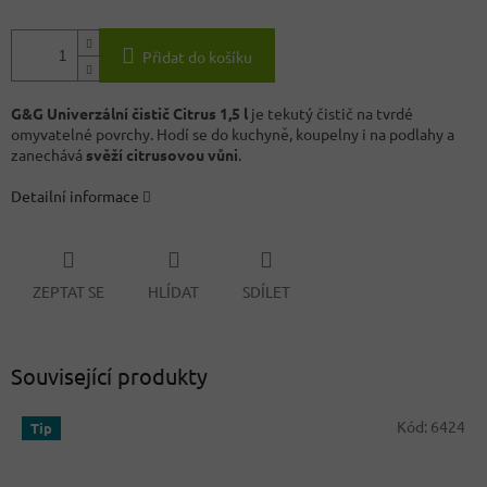
Přidat do košíku
G&G Univerzální čistič Citrus 1,5 l
je tekutý čistič na tvrdé
omyvatelné povrchy. Hodí se do kuchyně, koupelny i na podlahy a
zanechává
svěží citrusovou vůni
.
Detailní informace
ZEPTAT SE
HLÍDAT
SDÍLET
Související produkty
Kód:
6424
Tip