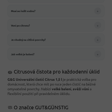
+
Musí se ředit vodou?
+
Voní po citronu?
+
Je vhodný na citlivé povrchy?
+
Jak velké je balení?
🧽 Citrusová čistota pro každodenní úklid
G&G Univerzální čistič Citrus 1,5 l
je praktická volba pro
domácnost, která chce mít po ruce jeden čistič na běžné
omyvatelné povrchy. Nabízí
velké balení
,
svěží vůni
a
flexibilní použití při pravidelném úklidu.
🧼 O značce GUT&GÜNSTIG