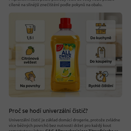
cíleně na silnější znečištění podle pokynů na obalu.
Proč se hodí univerzální čistič?
Univerzální čistič je základ domácí drogerie, protože zvládne
více běžných povrchů bez nutnosti držet pro každý kout
samostatnou lahev.
G&G Allzweckreiniger Zitrusfrische
se