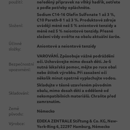
použití
:
neředěný přípravek na vlhký hadřík, setřete
a podle potřeby opláchněte.
Sodium C14-16 Olefin Sulfonate 1 až 3 %,
C10 Pareth-8 1 až 3 %. Produktové zdroje
Složení
:
uvádějí méně než 5 % aniontové tenzidy a
méně než 5 % neiontové tenzidy. Přesné
složení vždy ověřte na obalu aktuální šarže.
Účinné
Aniontové a neiontové tenzidy
složky
:
VAROVÁNÍ. Způsobuje vážné podráždění
očí. Uchovávejte mimo dosah dětí. Je-li
Bezpečnostní
nutná lékařská pomoc, mějte po ruce obal
upozornění
:
nebo štítek výrobku. Při zasažení očí
několik minut opatrně vyplachujte vodou.
Skladujte v těsně uzavřeném původním
obalu, mimo dosah dětí a odděleně od
Skladování
:
nekompatibilních materiálů. Chraňte před
zamrznutím.
Země
Německo
původu
:
EDEKA ZENTRALE Stiftung & Co. KG, New-
Výrobce
:
York-Ring 6, 22297 Hamburg, Německo