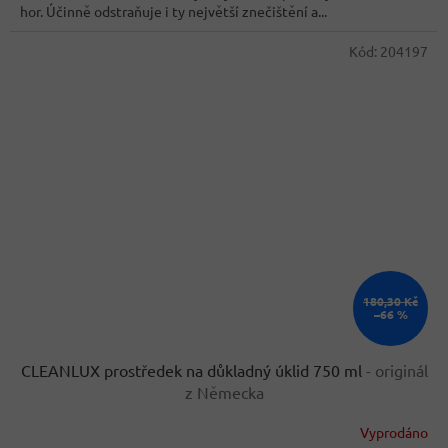
hor. Účinně odstraňuje i ty největší znečištění a...
hvězdiček.
Kód:
204197
180,30 Kč
–66 %
CLEANLUX prostředek na důkladný úklid 750 ml
- originál
z Německa
Vyprodáno