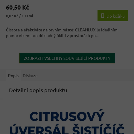
60,50 Kč
Měrná
8,07 Kč / 100 ml
Do košíku
cena:
Čistota a efektivita na prvním místě: CLEANLUX je ideálním
pomocníkem pro důkladný úklid v prostorách po...
ZOBRAZIT VŠECHNY SOUVISEJÍCÍ PRODUKTY
Popis
Diskuze
Detailní popis produktu