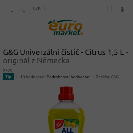
Přejít
NÁKUP
na
CZK
obsah
KOŠÍK
G&G Univerzální čistič - Citrus 1,5 L
-
originál z Německa
2329
Průměrné
10 hodnocení
Podrobnosti hodnocení
Značka:
G&G
Tip
hodnocení
produktu
je
4,2
z
5
hvězdiček.