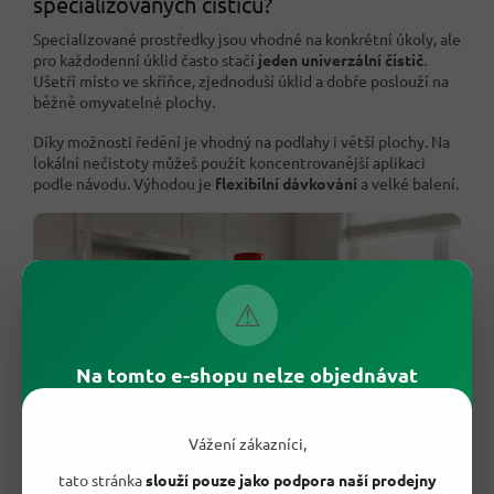
specializovaných čističů?
Specializované prostředky jsou vhodné na konkrétní úkoly, ale
pro každodenní úklid často stačí
jeden univerzální čistič
.
Ušetří místo ve skříňce, zjednoduší úklid a dobře poslouží na
běžně omyvatelné plochy.
Díky možnosti ředění je vhodný na podlahy i větší plochy. Na
lokální nečistoty můžeš použít koncentrovanější aplikaci
podle návodu. Výhodou je
flexibilní dávkování
a velké balení.
⚠
Na tomto e-shopu nelze objednávat
Vážení zákazníci,
tato stránka
slouží pouze jako podpora naší prodejny