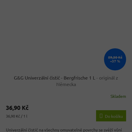
59,30 Kč
–37 %
G&G Univerzální čistič - Bergfrische 1 L
- originál z
Německa
Skladem
Průměrné
hodnocení
36,90 Kč
produktu
je
Měrná
36,90 Kč / 1 l
Do košíku
3,5
cena:
z
Univerzální čistič na všechny omyvatelné povrchy se svěží vůní
5