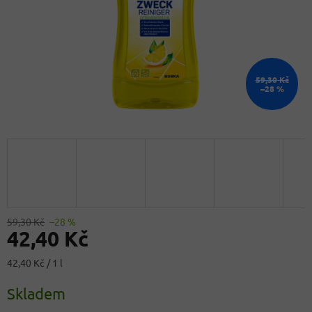
59,30 Kč
–28 %
59,30 Kč
–28 %
42,40 Kč
Měrná
42,40 Kč / 1 l
cena:
Skladem