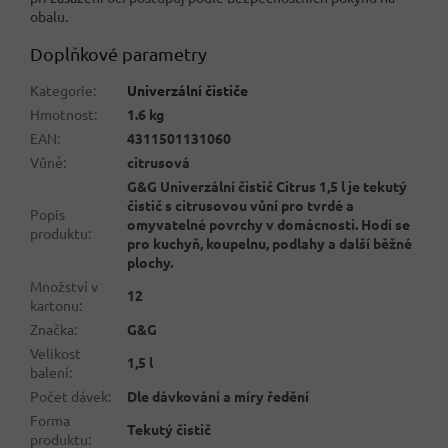
obalu.
Doplňkové parametry
Kategorie
:
Univerzální čističe
Hmotnost
:
1.6 kg
EAN
:
4311501131060
Vůně
:
citrusová
G&G Univerzální čistič Citrus 1,5 l je tekutý
čistič s citrusovou vůní pro tvrdé a
Popis
omyvatelné povrchy v domácnosti. Hodí se
produktu
:
pro kuchyň, koupelnu, podlahy a další běžné
plochy.
Množství v
12
kartonu
:
Značka
:
G&G
Velikost
1,5 l
balení
:
Počet dávek
:
Dle dávkování a míry ředění
Forma
Tekutý čistič
produktu
: