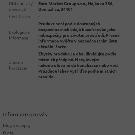
Distributor /
Euro Market Group s.r.o., Hájkova 356,
dovozce
:
Domažlice, 34401
Certifikace
:
-
Produkt není podle dostupných
bezpečnostních údajů klasifikován jako
Ekologické
nebezpečný pro životní prostředí. Přesné
informace
:
informace ověřte v bezpečnostním listu
aktuální šarže.
Zbytky produktu a obal likvidujte podle
místních předpisů. Nevylévejte
Způsob
nekontrolovaně do kanalizace nebo vod.
likvidace
:
Prázdnou lahev vytřiďte podle místních
pravidel.
Z
á
p
a
Informace pro vás
t
Blog a recepty
í
O nás