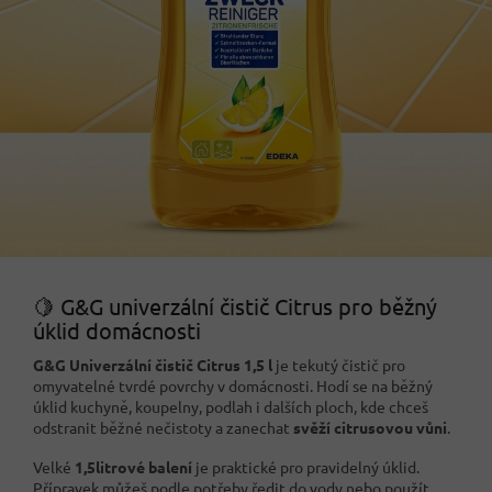
🍋 G&G univerzální čistič Citrus pro běžný
úklid domácnosti
G&G Univerzální čistič Citrus 1,5 l
je tekutý čistič pro
omyvatelné tvrdé povrchy v domácnosti. Hodí se na běžný
úklid kuchyně, koupelny, podlah i dalších ploch, kde chceš
odstranit běžné nečistoty a zanechat
svěží citrusovou vůni
.
Velké
1,5litrové balení
je praktické pro pravidelný úklid.
Přípravek můžeš podle potřeby ředit do vody nebo použít