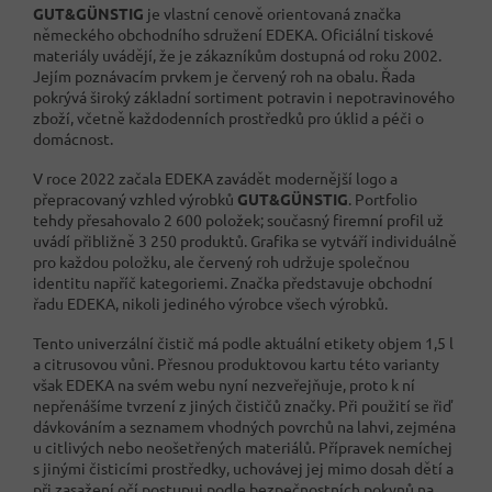
GUT&GÜNSTIG
je vlastní cenově orientovaná značka
německého obchodního sdružení EDEKA. Oficiální tiskové
materiály uvádějí, že je zákazníkům dostupná od roku 2002.
Jejím poznávacím prvkem je červený roh na obalu. Řada
pokrývá široký základní sortiment potravin i nepotravinového
zboží, včetně každodenních prostředků pro úklid a péči o
domácnost.
V roce 2022 začala EDEKA zavádět modernější logo a
přepracovaný vzhled výrobků
GUT&GÜNSTIG
. Portfolio
tehdy přesahovalo 2 600 položek; současný firemní profil už
uvádí přibližně 3 250 produktů. Grafika se vytváří individuálně
pro každou položku, ale červený roh udržuje společnou
identitu napříč kategoriemi. Značka představuje obchodní
řadu EDEKA, nikoli jediného výrobce všech výrobků.
Tento univerzální čistič má podle aktuální etikety objem 1,5 l
a citrusovou vůni. Přesnou produktovou kartu této varianty
však EDEKA na svém webu nyní nezveřejňuje, proto k ní
nepřenášíme tvrzení z jiných čističů značky. Při použití se řiď
dávkováním a seznamem vhodných povrchů na lahvi, zejména
u citlivých nebo neošetřených materiálů. Přípravek nemíchej
s jinými čisticími prostředky, uchovávej jej mimo dosah dětí a
při zasažení očí postupuj podle bezpečnostních pokynů na