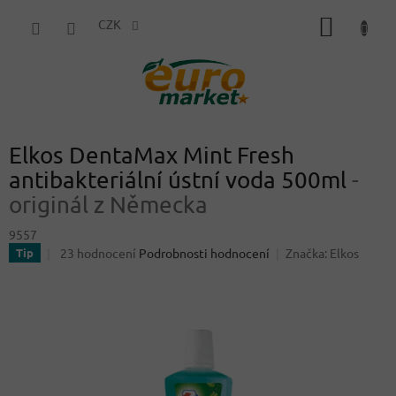
Přejít
NÁKUP
na
CZK
obsah
KOŠÍK
Elkos DentaMax Mint Fresh
antibakteriální ústní voda 500ml
-
originál z Německa
9557
Průměrné
23 hodnocení
Podrobnosti hodnocení
Značka:
Elkos
Tip
hodnocení
produktu
je
4,2
z
5
hvězdiček.