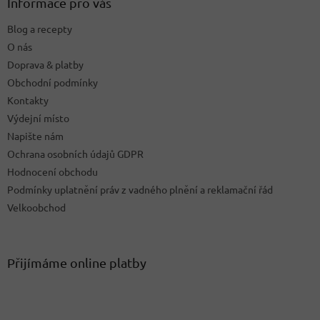
a
Informace pro vás
t
Blog a recepty
í
O nás
Doprava & platby
Obchodní podmínky
Kontakty
Výdejní místo
Napište nám
Ochrana osobních údajů GDPR
Hodnocení obchodu
Podmínky uplatnění práv z vadného plnění a reklamační řád
Velkoobchod
Přijímáme online platby