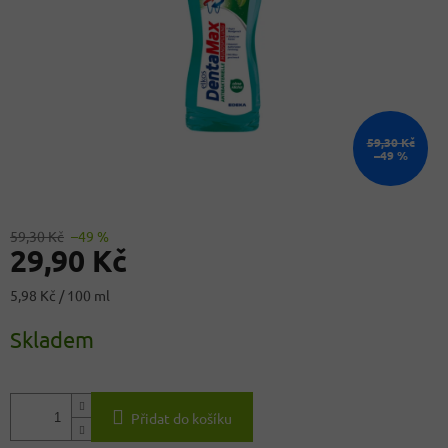
59,30 Kč
–49 %
59,30 Kč
–49 %
29,90 Kč
Měrná
5,98 Kč / 100 ml
cena:
Skladem
Přidat do košíku