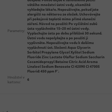
většího množství ústní vody, okamžitě
vyhledejte lékaře. Nepoužívejte, pokud jste
alergičtí na některou ze složek. Uchovávejte
při pokojové teplotě mimo přímé sluneční
záření. Návod na použití: Po vyčištění zubů
ústa vypláchněte 15–20 ml ústní vody.
Parametry
:
Vyplachujte ústa po dobu přibližně 30 sekund.
Ústní vodu nepolykejte a po použití ji
vyplivněte. Nepoužívejte vodu k dalšímu
vypláchnutí úst. Složení: Aqua Glycerin
Sorbitol Propylene Glycol Xylitol Sodium
Fluoride Zinc Lactate Olaflur Sodium Saccharin
Cocamidopropyl Betaine Citric Acid Aroma
Linalool Sodium Benzoate CI 42090 CI 47005
Fluorid: 450 ppm F⁻.
Množství v
6
kartonu
:
Z
á
p