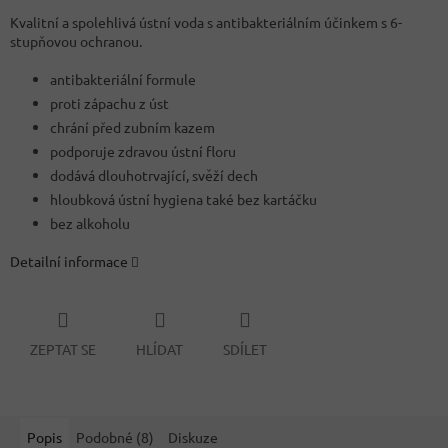
Kvalitní a spolehlivá ústní voda s antibakteriálním účinkem s 6-
stupňovou ochranou.
antibakteriální formule
proti zápachu z úst
chrání před zubním kazem
podporuje zdravou ústní floru
dodává dlouhotrvající, svěží dech
hloubková ústní hygiena také bez kartáčku
bez alkoholu
Detailní informace
ZEPTAT SE
HLÍDAT
SDÍLET
Popis
Podobné (8)
Diskuze