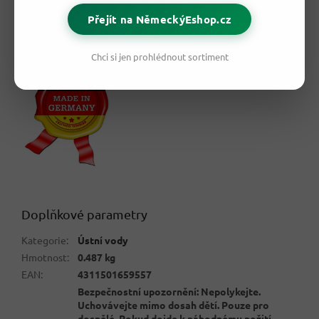
Mezi běžnými zákazníky je tato značka v Německu velmi
Přejít na NěmeckýEshop.cz
rozšířena a oblíbena. Není proto divu, že se jedná v současné
době o jednu z nejrychleji rostoucích značek v oblasti
drogerie a kosmetiky na německém trhu.
Chci si jen prohlédnout sortiment
Doplňkové parametry
Kategorie
:
Ústní vody
Hmotnost
:
0.487 kg
EAN
:
4311501659557
Bezpečnostní upozornění: Nepolykejte.
Uchovávejte mimo dosah dětí. Pouze pro
dospělé. Pokud dojde k náhodnému požití