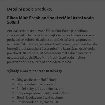
Detailní popis produktu
Elkos Mint Fresh antibakteriální ústní voda
500ml
Antibakteriální ústní voda Elkos Mint Fresh je nedílnou
součástí ústní hygieny. Používejte ústní vodu ráno a večer a
poskytněte zubům, dásním a dutině ústní šestistupňovou
ochranu. Ústní voda Elkos Mint Fresh obsahuje antibakteriální
formuli proti zápachu z úst a zubnímu kazu. Stačí ústní vodu
povalovat 30 vteřin v ústech a rázem máte dokonale čistá
ústa a svěží dech. Elkos Mint Fresh ústní vodu mohou
používat děti od 6 let pod dohledem rodičů.
Výhody Elkos Mint Fresh ústní vody
Silný antibakteriální účinek
Dlouhodobě osvěžuje chuť
Chrání zuby před zubním kazem
Podporuje zdravou ústní mikroflóru
Slouží k důkladné ústní hygieně
Pro každodenní výplachy úst