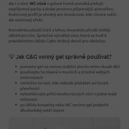
ale i o vůni.
WC vůně
v gelové formě pomáhá překrýt
nepříjemné pachy a dodat prostoru příjemnější atmosféru.
Květinový profil je vhodný pro domácnost, kde chcete svěží,
ale nevtíravý efekt.
Konvalinka působí čistě a lehce, levandule přináší měkký
uklidňující tón. Společně vytvářejí vůni, která se hodí k
pravidelnému úklidu i jako drobný detail pro návštěvy.
💡 Jak G&G vonný gel správně používat?
postavte gel na rovnou stabilní plochu mimo dosah dětí
používejte ho hlavně v menších a středně velkých
místnostech
umístěte ho tam, kde nebude překážet ani hrozit
převrhnutí
nekombinujte příliš mnoho různých vůní v jedné malé
místnosti
po úklidu koupelny nebo WC nechte gel podpořit
dlouhodobý svěží dojem