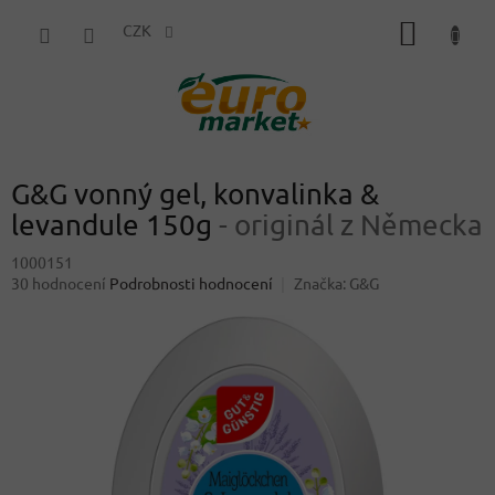
Přejít
NÁKUP
na
CZK
obsah
KOŠÍK
G&G vonný gel, konvalinka &
levandule 150g
- originál z Německa
1000151
Průměrné
30 hodnocení
Podrobnosti hodnocení
Značka:
G&G
hodnocení
produktu
je
3,8
z
5
hvězdiček.