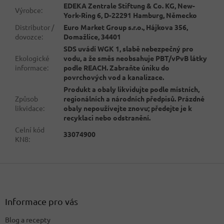
EDEKA Zentrale Stiftung & Co. KG, New-
Výrobce
:
York-Ring 6, D-22291 Hamburg, Německo
Distributor /
Euro Market Group s.r.o., Hájkova 356,
dovozce
:
Domažlice, 34401
SDS uvádí WGK 1, slabě nebezpečný pro
Ekologické
vodu, a že směs neobsahuje PBT/vPvB látky
informace
:
podle REACH. Zabraňte úniku do
povrchových vod a kanalizace.
Produkt a obaly likvidujte podle místních,
Způsob
regionálních a národních předpisů. Prázdné
likvidace
:
obaly nepoužívejte znovu; předejte je k
recyklaci nebo odstranění.
Celní kód
33074900
KN8
:
Z
á
p
a
Informace pro vás
t
Blog a recepty
í