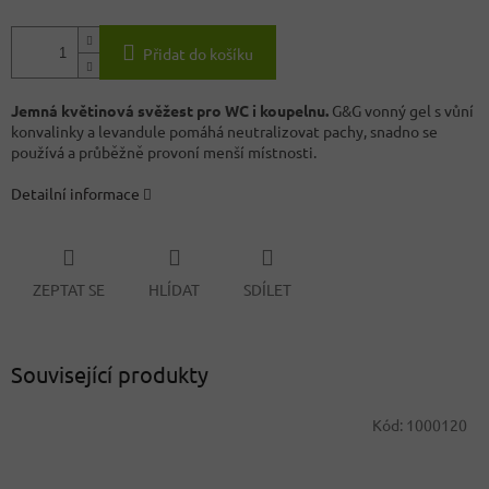
Přidat do košíku
Jemná květinová svěžest pro WC i koupelnu.
G&G vonný gel s vůní
konvalinky a levandule pomáhá neutralizovat pachy, snadno se
používá a průběžně provoní menší místnosti.
Detailní informace
ZEPTAT SE
HLÍDAT
SDÍLET
Související produkty
Kód:
1000120