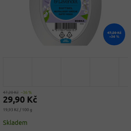
47,20 Kč
–36 %
47,20 Kč
–36 %
29,90 Kč
Měrná
19,93 Kč / 100 g
cena:
Skladem