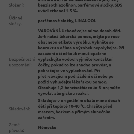
Složení
:
benzisothiazolinon, parfémové složky. SDS
uvádí ethanol 1-5 %.
Účinné
parfémové složky, LINALOOL
složky
:
VAROVÁNÍ. Uchovávejte mimo dosah dětí.
Je-li nutná lékařská pomoc, mějte po ruce
obal nebo etiketu výrobku. Vyhněte se
kontaktu s očima a výrobek nepolykejte. Při
zasažení očí několik minut opatrně
Bezpečnostní
vyplachujte vodou; vyjměte kontaktní
upozornění
:
čočky, pokud to lze snadno provést, a
pokračujte ve vyplachování. Při
přetrvávajícím podráždění očí nebo po
požití vyhledejte lékařskou pomoc.
Obsahuje 1,2-benzisothiazolin-3-on; může
vyvolat alergickou reakci.
Skladujte v originálním obalu mimo dosah
dětí při teplotě 10-40 °C. Chraňte před
Skladování
:
mrazem, horkem a přímým slunečním
zářením.
Země
Německo
původu
: