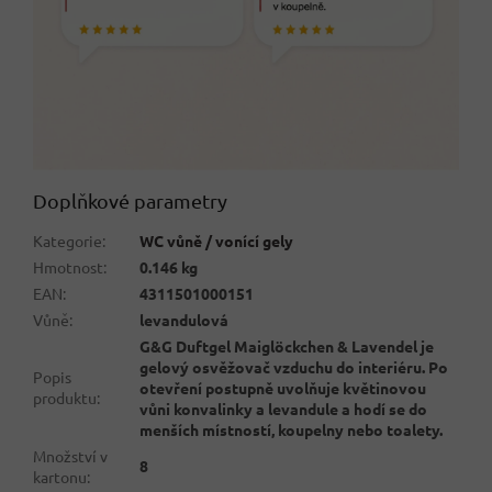
Doplňkové parametry
Kategorie
:
WC vůně / vonící gely
Hmotnost
:
0.146 kg
EAN
:
4311501000151
Vůně
:
levandulová
G&G Duftgel Maiglöckchen & Lavendel je
gelový osvěžovač vzduchu do interiéru. Po
Popis
otevření postupně uvolňuje květinovou
produktu
:
vůni konvalinky a levandule a hodí se do
menších místností, koupelny nebo toalety.
Množství v
8
kartonu
: