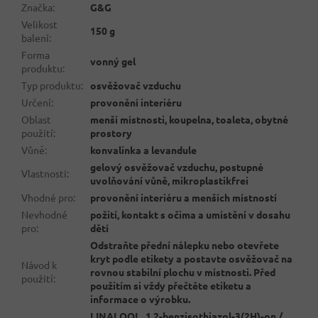
Značka
:
G&G
Velikost
150 g
balení
:
Forma
vonný gel
produktu
:
Typ produktu
:
osvěžovač vzduchu
Určení
:
provonění interiéru
Oblast
menší místnosti, koupelna, toaleta, obytné
použití
:
prostory
Vůně
:
konvalinka a levandule
gelový osvěžovač vzduchu, postupné
Vlastnosti
:
uvolňování vůně, mikroplastikfrei
Vhodné pro
:
provonění interiéru a menších místností
Nevhodné
požití, kontakt s očima a umístění v dosahu
pro
:
dětí
Odstraňte přední nálepku nebo otevřete
kryt podle etikety a postavte osvěžovač na
Návod k
rovnou stabilní plochu v místnosti. Před
použití
:
použitím si vždy přečtěte etiketu a
informace o výrobku.
LINALOOL, 1,2-benzisothiazol-3(2H)-on /