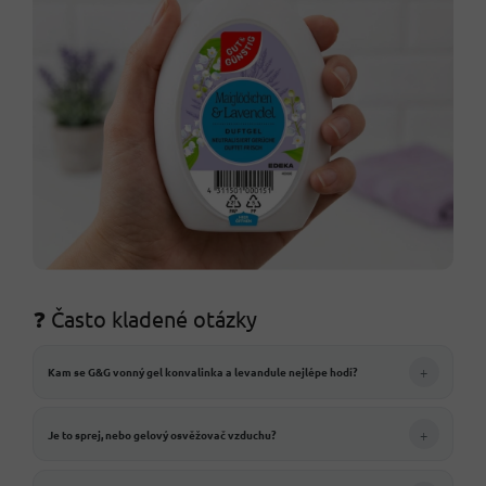
❓ Často kladené otázky
+
Kam se G&G vonný gel konvalinka a levandule nejlépe hodí?
+
Je to sprej, nebo gelový osvěžovač vzduchu?