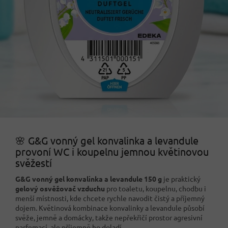
🌸 G&G vonný gel konvalinka a levandule
provoní WC i koupelnu jemnou květinovou
svěžestí
G&G vonný gel konvalinka a levandule 150 g
je praktický
gelový osvěžovač vzduchu
pro toaletu, koupelnu, chodbu i
menší místnosti, kde chcete rychle navodit čistý a příjemný
dojem. Květinová kombinace konvalinky a levandule působí
svěže, jemně a domácky, takže nepřekřičí prostor agresivní
parfemací, ale příjemně ho doladí.