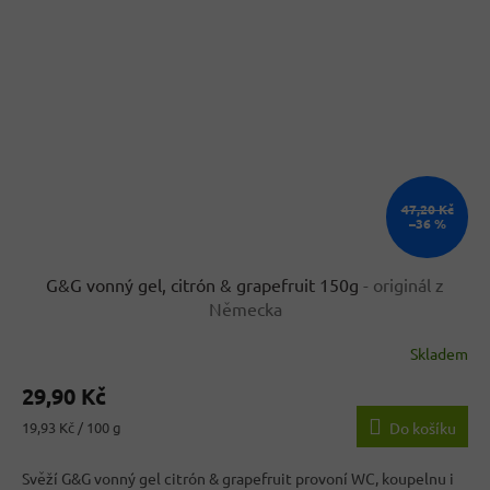
47,20 Kč
–36 %
G&G vonný gel, citrón & grapefruit 150g
- originál z
Německa
Skladem
Průměrné
hodnocení
29,90 Kč
produktu
je
Měrná
19,93 Kč / 100 g
Do košíku
4,0
cena:
z
Svěží G&G vonný gel citrón & grapefruit provoní WC, koupelnu i
5