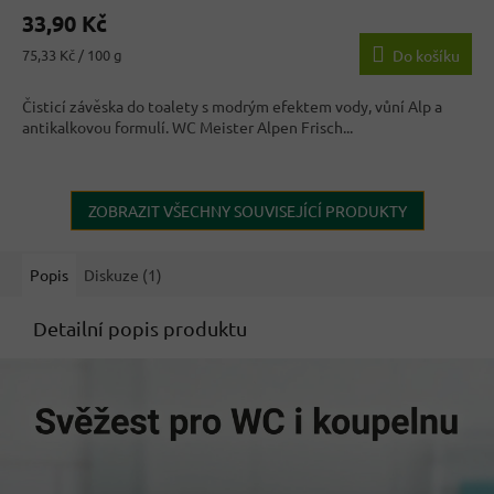
33,90 Kč
Měrná
75,33 Kč / 100 g
Do košíku
cena:
Čisticí závěska do toalety s modrým efektem vody, vůní Alp a
antikalkovou formulí. WC Meister Alpen Frisch...
ZOBRAZIT VŠECHNY SOUVISEJÍCÍ PRODUKTY
Popis
Diskuze (1)
Detailní popis produktu