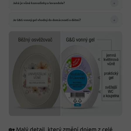
+
Jaká je vůně konvalinky a levandule?
+
Je G&G vonný gel vhodný do domácnosti s dětmi?
🏡 Malý detail, který změní dojem z celé