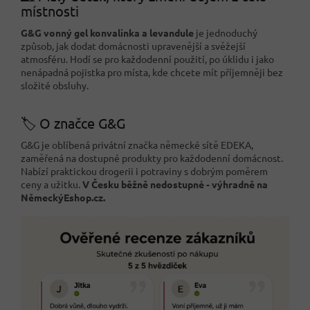
místnosti
G&G vonný gel konvalinka a levandule
je jednoduchý
způsob, jak dodat domácnosti upravenější a svěžejší
atmosféru. Hodí se pro každodenní použití, po úklidu i jako
nenápadná pojistka pro místa, kde chcete mít příjemněji bez
složité obsluhy.
🏷️ O značce G&G
G&G je oblíbená privátní značka německé sítě EDEKA,
zaměřená na dostupné produkty pro každodenní domácnost.
Nabízí praktickou drogerii i potraviny s dobrým poměrem
ceny a užitku.
V Česku běžně nedostupné - výhradně na
NěmeckýEshop.cz.