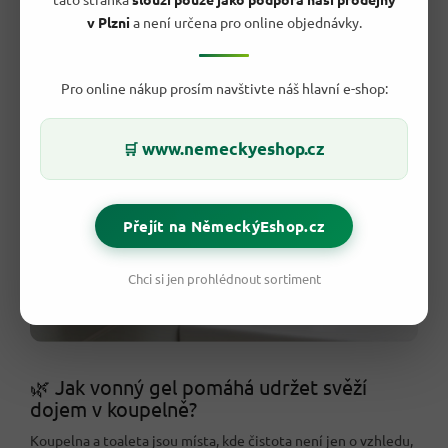
nenápadný design, který nezabere mnoho prostoru
v Plzni
a není určena pro online objednávky.
výhodnou volbu pro pravidelnou péči o domácnost
Pro online nákup prosím navštivte náš hlavní e-shop:
www.nemeckyeshop.cz
🛒
Přejít na NěmeckýEshop.cz
Chci si jen prohlédnout sortiment
🌿 Jak vonný gel pomáhá udržet svěží
dojem v koupelně?
Koupelna a toaleta jsou místa, kde čistota není jen o vzhledu,