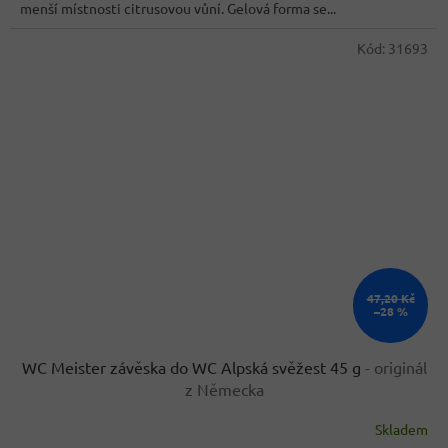
menší místnosti citrusovou vůní. Gelová forma se...
hvězdiček.
Kód:
31693
47,20 Kč
–28 %
WC Meister závěska do WC Alpská svěžest 45 g
- originál
z Německa
Skladem