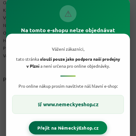
Obchodní podmínky
Kontakty
⚠
Výdejní místo
Napište nám
Na tomto e-shopu nelze objednávat
Ochrana osobních údajů GDPR
Hodnocení obchodu
Podmínky uplatnění práv z vadného plnění a reklamační řád
Vážení zákazníci,
Velkoobchod
tato stránka
slouží pouze jako podpora naší prodejny
v Plzni
a není určena pro online objednávky.
Přijímáme online platby
Pro online nákup prosím navštivte náš hlavní e-shop:
www.nemeckyeshop.cz
🛒
Přejít na NěmeckýEshop.cz