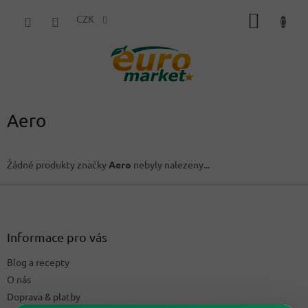
Přejít
NÁKUP
na
CZK
obsah
KOŠÍK
Aero
Žádné produkty značky
Aero
nebyly nalezeny...
Z
á
p
a
Informace pro vás
t
Blog a recepty
í
O nás
Doprava & platby