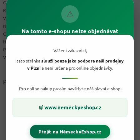
Obchodní podmínky
Kontakty
⚠
Výdejní místo
Napište nám
Na tomto e-shopu nelze objednávat
Ochrana osobních údajů GDPR
Hodnocení obchodu
Podmínky uplatnění práv z vadného plnění a reklamační řád
Vážení zákazníci,
Velkoobchod
tato stránka
slouží pouze jako podpora naší prodejny
v Plzni
a není určena pro online objednávky.
Přijímáme online platby
Pro online nákup prosím navštivte náš hlavní e-shop:
www.nemeckyeshop.cz
🛒
Přejít na NěmeckýEshop.cz