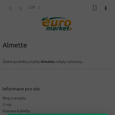
Přejít
NÁKUP
na
CZK
obsah
KOŠÍK
Almette
Žádné produkty značky
Almette
nebyly nalezeny...
Z
á
p
a
Informace pro vás
t
Blog a recepty
í
O nás
Doprava & platby