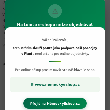
Obchodní podmínky
Kontakty
⚠
Výdejní místo
Napište nám
Na tomto e-shopu nelze objednávat
Ochrana osobních údajů GDPR
Hodnocení obchodu
Podmínky uplatnění práv z vadného plnění a reklamační řád
Vážení zákazníci,
Velkoobchod
tato stránka
slouží pouze jako podpora naší prodejny
v Plzni
a není určena pro online objednávky.
Přijímáme online platby
Pro online nákup prosím navštivte náš hlavní e-shop:
www.nemeckyeshop.cz
🛒
Přejít na NěmeckýEshop.cz