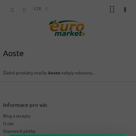
Přejít
NÁKUP
na
CZK
obsah
KOŠÍK
Aoste
Žádné produkty značky
Aoste
nebyly nalezeny...
Z
á
p
a
Informace pro vás
t
Blog a recepty
í
O nás
Doprava & platby