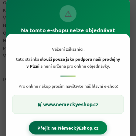
Obchodní podmínky
Kontakty
⚠
Výdejní místo
Napište nám
Na tomto e-shopu nelze objednávat
Ochrana osobních údajů GDPR
Hodnocení obchodu
Podmínky uplatnění práv z vadného plnění a reklamační řád
Vážení zákazníci,
Velkoobchod
tato stránka
slouží pouze jako podpora naší prodejny
v Plzni
a není určena pro online objednávky.
Přijímáme online platby
Pro online nákup prosím navštivte náš hlavní e-shop:
www.nemeckyeshop.cz
🛒
Přejít na NěmeckýEshop.cz