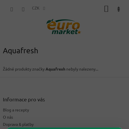
Přejít
NÁKUP
na
CZK
obsah
KOŠÍK
Aquafresh
Žádné produkty značky
Aquafresh
nebyly nalezeny...
Z
á
p
a
Informace pro vás
t
Blog a recepty
í
O nás
Doprava & platby