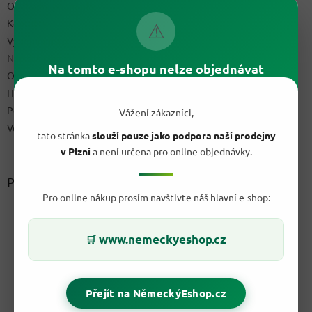
Obchodní podmínky
Kontakty
⚠
Výdejní místo
Napište nám
Na tomto e-shopu nelze objednávat
Ochrana osobních údajů GDPR
Hodnocení obchodu
Podmínky uplatnění práv z vadného plnění a reklamační řád
Vážení zákazníci,
Velkoobchod
tato stránka
slouží pouze jako podpora naší prodejny
v Plzni
a není určena pro online objednávky.
Přijímáme online platby
Pro online nákup prosím navštivte náš hlavní e-shop:
www.nemeckyeshop.cz
🛒
Přejít na NěmeckýEshop.cz