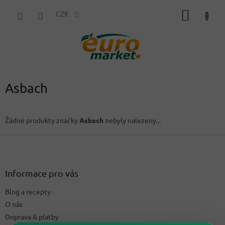
Přejít
NÁKUP
na
CZK
obsah
KOŠÍK
Asbach
Žádné produkty značky
Asbach
nebyly nalezeny...
Z
á
p
a
Informace pro vás
t
Blog a recepty
í
O nás
Doprava & platby