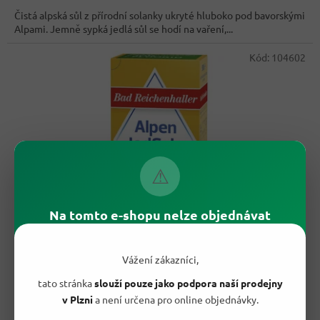
cena:
z
Čistá alpská sůl z přírodní solanky ukryté hluboko pod bavorskými
5
Alpami. Jemně sypká jedlá sůl se hodí na vaření,...
hvězdiček.
Kód:
104602
⚠
Na tomto e-shopu nelze objednávat
66,10 Kč
–47 %
Vážení zákazníci,
tato stránka
slouží pouze jako podpora naší prodejny
Bad Reichenhaller alpská sůl s fluoridem 500 g
- originál z
v Plzni
a není určena pro online objednávky.
Německa