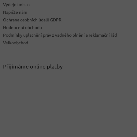
ý
Výdejní místo
p
Napište nám
i
Ochrana osobních údajů GDPR
s
u
Hodnocení obchodu
Podmínky uplatnění práv z vadného plnění a reklamační řád
Velkoobchod
Přijímáme online platby