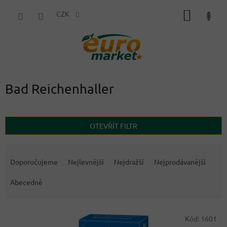
Přejít
NÁKUP
na
CZK
obsah
KOŠÍK
Bad Reichenhaller
OTEVŘÍT FILTR
Ř
a
Doporučujeme
Nejlevnější
Nejdražší
Nejprodávanější
z
e
Abecedně
n
í
V
p
Kód:
1601
ý