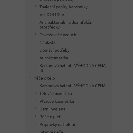
Toaletní papíry, kapesníky
⭐ SIDOLUX ⭐
Antibakteriální a dezinfekční
prostředky
Osvěžovače vzduchu
Náplasti
Domácí potřeby
Autokosmetika
Kartonová balení - VÝHODNÁ CENA
!!!
Péče o tělo
Kartonová balení - VÝHODNÁ CENA
Tělová kosmetika
Vlasová kosmetika
Ústní hygiena
Péče o pleť
Přípravky na holení
Intimní péče