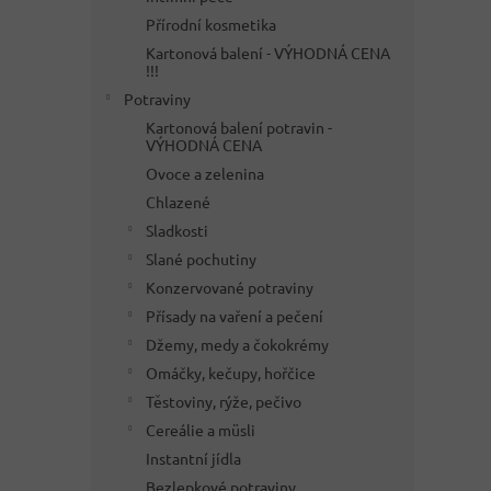
Přírodní kosmetika
Kartonová balení - VÝHODNÁ CENA
!!!
Potraviny
Kartonová balení potravin -
VÝHODNÁ CENA
Ovoce a zelenina
Chlazené
Sladkosti
Slané pochutiny
Konzervované potraviny
Přísady na vaření a pečení
Džemy, medy a čokokrémy
Omáčky, kečupy, hořčice
Těstoviny, rýže, pečivo
Cereálie a müsli
Instantní jídla
Bezlepkové potraviny