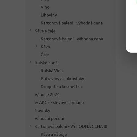
Víno
Lihoviny
Kartonová balení - výhodná cena
Káva a čaje
Kartonové balení - výhodná cena
Káva
Čaje
Italské zboží
Italská Vína
Potraviny a cukrovinky
Drogerie a kosmetika
Vánoce 2024
% AKCE - slevové tornádo
Novinky
Vánoční pečení
Kartonová balení - VÝHODNÁ CENA !!!
Káva a nápoje