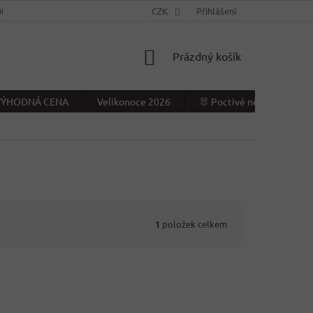
NÍ PODMÍNKY
KONTAKTY
CZK
VÝDEJNÍ MÍSTO
Přihlášení
NAPIŠTE NÁ
NÁKUPNÍ
Prázdný košík
KOŠÍK
- VÝHODNÁ CENA
Velikonoce 2026
🐰 Poctivé německé Veliko
1
položek celkem