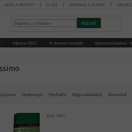
BLOG A RECEPTY
O NÁS
DOPRAVA & PLATBY
OBCHOD
HLEDAT
J
Vánoce 2025
% slevové tornádo
Kartonová balení 
issimo
učujeme
Nejlevnější
Nejdražší
Nejprodávanější
Abecedně
Kód:
7481