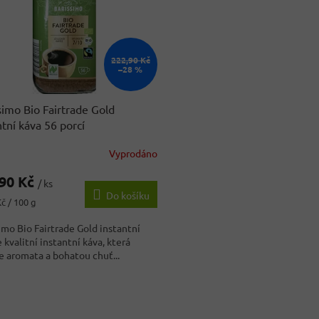
222,90 Kč
–28 %
simo Bio Fairtrade Gold
ntní káva 56 porcí
Vyprodáno
,90 Kč
/ ks
Do košíku
č / 100 g
imo Bio Fairtrade Gold instantní
e kvalitní instantní káva, která
e aromata a bohatou chuť...
O
v
l