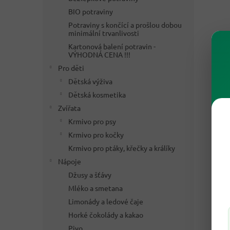
BIO potraviny
Potraviny s končící a prošlou dobou
minimální trvanlivosti
Kartonová balení potravin -
VÝHODNÁ CENA !!!
Pro děti
Dětská výživa
Dětská kosmetika
Zvířata
Krmivo pro psy
Krmivo pro kočky
Krmivo pro ptáky, křečky a králíky
Nápoje
Džusy a šťávy
Mléko a smetana
Limonády a ledové čaje
Horké čokolády a kakao
Pivo