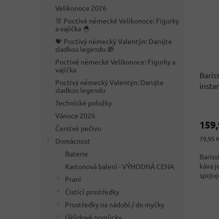
i
r
n
Velikonoce 2026
s
o
e
p
🐰 Poctivé německé Velikonoce: Figurky
d
l
a vajíčka 🐣
r
u
💝 Poctivý německý Valentýn: Darujte
o
k
sladkou legendu 🎁
d
t
Poctivé německé Velikonoce: Figurky a
u
ů
vajíčka
k
Baris
Poctivý německý Valentýn: Darujte
t
insta
sladkou legendu
ů
Technické položky
Vánoce 2026
159
Čerstvé pečivo
Měrná
79,95 K
Domácnost
cena:
Baterie
Bariss
káva j
Kartonová balení - VÝHODNÁ CENA
spojuj
Praní
Čistící prostředky
Prostředky na nádobí / do myčky
Úklidové pomůcky