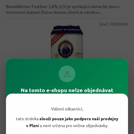
cena:
Benediktiner Festbier 5,8%, 0,5l je vynikající německé pivo s
intenzivní zlatavě žlutou barvou, které je zárukou...
Kód:
70000400
⚠
Na tomto e-shopu nelze objednávat
59,30 Kč
–32 %
Vážení zákazníci,
tato stránka
slouží pouze jako podpora naší prodejny
Benediktiner Weissbier Naturtrüb pšeničné pivo 0,5 l
v Plzni
a není určena pro online objednávky.