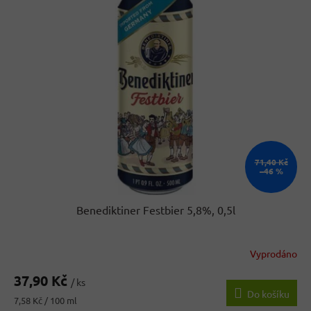
r
p
o
i
d
s
u
p
k
r
t
o
ů
d
u
k
t
ů
71,40 Kč
–46 %
Benediktiner Festbier 5,8%, 0,5l
Vyprodáno
37,90 Kč
/ ks
Do košíku
Měrná
7,58 Kč / 100 ml