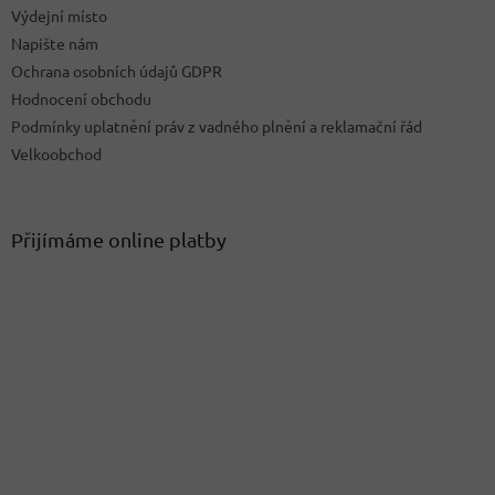
ý
Výdejní místo
p
Napište nám
i
Ochrana osobních údajů GDPR
s
u
Hodnocení obchodu
Podmínky uplatnění práv z vadného plnění a reklamační řád
Velkoobchod
Přijímáme online platby