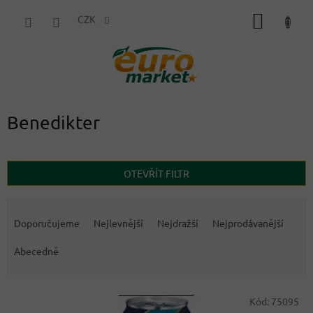
Přejít
NÁKUP
na
CZK
obsah
KOŠÍK
Benedikter
OTEVŘÍT FILTR
Ř
a
Doporučujeme
Nejlevnější
Nejdražší
Nejprodávanější
z
e
Abecedně
n
í
V
p
Kód:
75095
ý