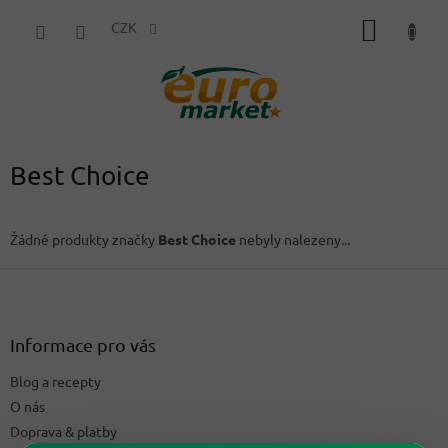
Přejít
NÁKUP
na
CZK
obsah
KOŠÍK
Best Choice
Žádné produkty značky
Best Choice
nebyly nalezeny...
Z
á
p
a
Informace pro vás
t
Blog a recepty
í
O nás
Doprava & platby