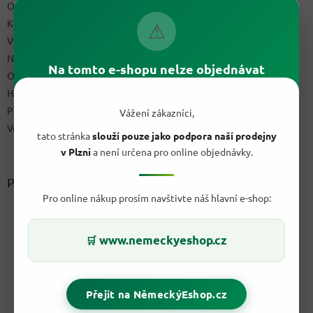
Obchodní podmínky
Kontakty
⚠
Výdejní místo
Napište nám
Na tomto e-shopu nelze objednávat
Ochrana osobních údajů GDPR
Hodnocení obchodu
Podmínky uplatnění práv z vadného plnění a reklamační řád
Vážení zákazníci,
Velkoobchod
tato stránka
slouží pouze jako podpora naší prodejny
v Plzni
a není určena pro online objednávky.
Přijímáme online platby
Pro online nákup prosím navštivte náš hlavní e-shop:
www.nemeckyeshop.cz
🛒
Přejít na NěmeckýEshop.cz