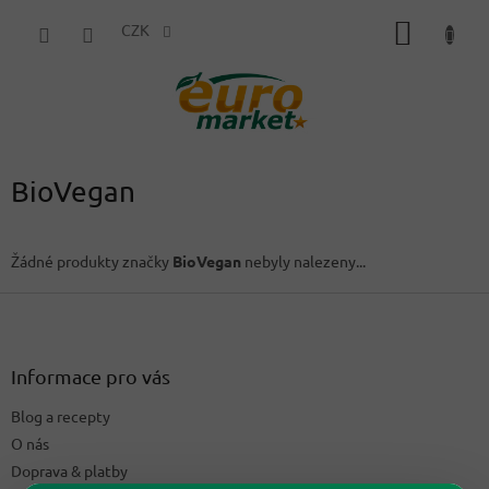
Přejít
NÁKUP
na
CZK
obsah
KOŠÍK
BioVegan
Žádné produkty značky
BioVegan
nebyly nalezeny...
Z
á
p
a
Informace pro vás
t
Blog a recepty
í
O nás
Doprava & platby