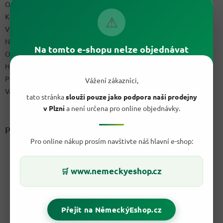
Obchodní podmínky
Kontakty
⚠
Výdejní místo
Napište nám
Na tomto e-shopu nelze objednávat
Ochrana osobních údajů GDPR
Hodnocení obchodu
Podmínky uplatnění práv z vadného plnění a reklamační řád
Vážení zákazníci,
Velkoobchod
tato stránka
slouží pouze jako podpora naší prodejny
v Plzni
a není určena pro online objednávky.
Přijímáme online platby
Pro online nákup prosím navštivte náš hlavní e-shop:
www.nemeckyeshop.cz
🛒
Přejít na NěmeckýEshop.cz