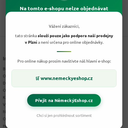
cena:
Bruno Banani sprchový gel Man's Best s obsahem 250 ml nabízí
Na tomto e-shopu nelze objednávat
svůdnou orientálně-kořeněnou vonnou kompozici, která...
1
položek celkem
Vážení zákazníci,
O
v
tato stránka
slouží pouze jako podpora naší prodejny
Z
l
v Plzni
a není určena pro online objednávky.
á
á
d
p
a
a
Informace pro vás
c
Pro online nákup prosím navštivte náš hlavní e-shop:
t
í
Blog a recepty
í
p
O nás
r
www.nemeckyeshop.cz
🛒
v
Doprava & platby
k
Obchodní podmínky
y
Kontakty
v
Přejít na NěmeckýEshop.cz
ý
Výdejní místo
p
Napište nám
i
Chci si jen prohlédnout sortiment
Ochrana osobních údajů GDPR
s
u
Hodnocení obchodu