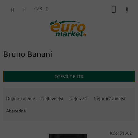
Přejít
NÁKUP
na
CZK
obsah
KOŠÍK
Bruno Banani
OTEVŘÍT FILTR
Ř
a
Doporučujeme
Nejlevnější
Nejdražší
Nejprodávanější
z
e
Abecedně
n
í
V
p
Kód:
51662
ý