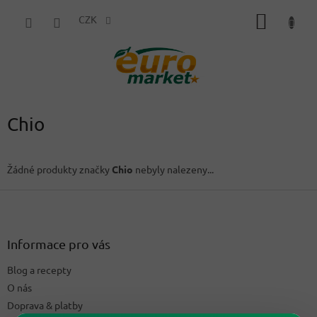
Přejít
NÁKUP
na
CZK
obsah
KOŠÍK
Chio
Žádné produkty značky
Chio
nebyly nalezeny...
Z
á
p
a
Informace pro vás
t
Blog a recepty
í
O nás
Doprava & platby