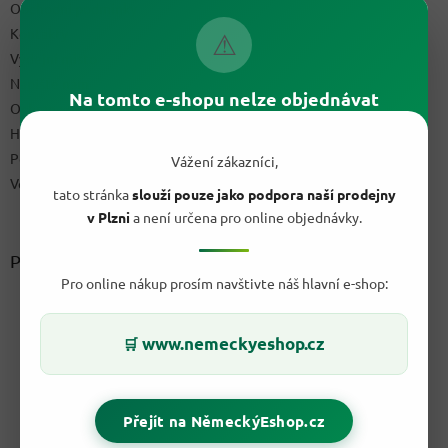
Obchodní podmínky
Kontakty
⚠
Výdejní místo
Napište nám
Na tomto e-shopu nelze objednávat
Ochrana osobních údajů GDPR
Hodnocení obchodu
Podmínky uplatnění práv z vadného plnění a reklamační řád
Vážení zákazníci,
Velkoobchod
tato stránka
slouží pouze jako podpora naší prodejny
v Plzni
a není určena pro online objednávky.
Přijímáme online platby
Pro online nákup prosím navštivte náš hlavní e-shop:
www.nemeckyeshop.cz
🛒
Přejít na NěmeckýEshop.cz