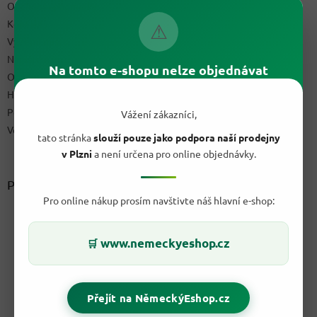
Obchodní podmínky
Kontakty
⚠
Výdejní místo
Napište nám
Na tomto e-shopu nelze objednávat
Ochrana osobních údajů GDPR
Hodnocení obchodu
Podmínky uplatnění práv z vadného plnění a reklamační řád
Vážení zákazníci,
Velkoobchod
tato stránka
slouží pouze jako podpora naší prodejny
v Plzni
a není určena pro online objednávky.
Přijímáme online platby
Pro online nákup prosím navštivte náš hlavní e-shop:
www.nemeckyeshop.cz
🛒
Přejít na NěmeckýEshop.cz