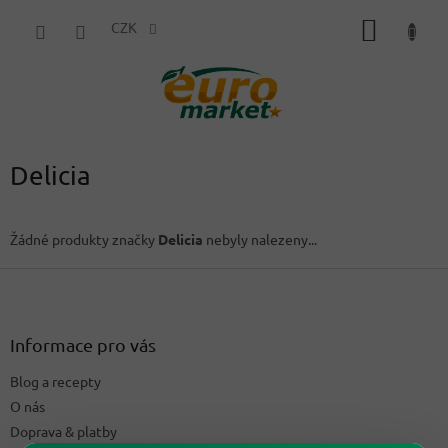
Přejít
NÁKUP
na
CZK
obsah
KOŠÍK
Delicia
Žádné produkty značky
Delicia
nebyly nalezeny...
Z
á
p
a
Informace pro vás
t
Blog a recepty
í
O nás
Doprava & platby