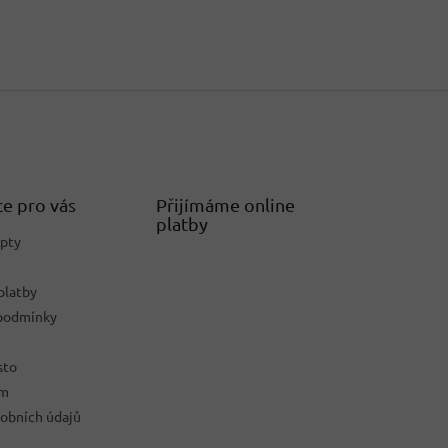
e pro vás
Přijímáme online
platby
epty
platby
podmínky
sto
ám
obních údajů