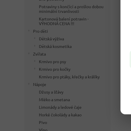
Potraviny s končící a prošlou dobou
minimální trvanlivosti
Kartonová balení potravin -
VÝHODNÁ CENA !!!
Pro děti
Dětská výživa
Dětská kosmetika
Zvířata
Krmivo pro psy
Krmivo pro kočky
Krmivo pro ptáky, křečky a králíky
Nápoje
Džusy a šťávy
Mléko a smetana
Limonády a ledové čaje
Horké čokolády a kakao
Pivo
Víno