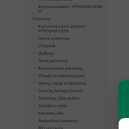
Kartonová balení - VÝHODNÁ CENA
!!!
Potraviny
Kartonová balení potravin -
VÝHODNÁ CENA
Ovoce a zelenina
Chlazené
Sladkosti
Slané pochutiny
Konzervované potraviny
Přísady na vaření a pečení
Džemy, medy a čokokrémy
Omáčky, kečupy, hořčice
Těstoviny, rýže, pečivo
Cereálie a müsli
Instantní jídla
Bezlepkové potraviny
BIO potraviny