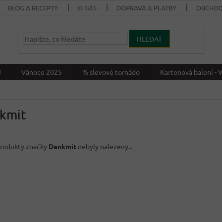
BLOG A RECEPTY
O NÁS
DOPRAVA & PLATBY
OBCHOD
HLEDAT
J
Vánoce 2025
% slevové tornádo
Kartonová balení 
kmit
rodukty značky
Denkmit
nebyly nalezeny...