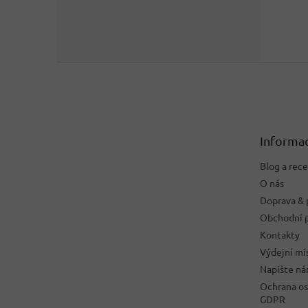
Z
á
p
a
t
Informac
í
Blog a rec
O nás
Doprava & 
Obchodní 
Kontakty
Výdejní mí
Napište n
Ochrana os
GDPR