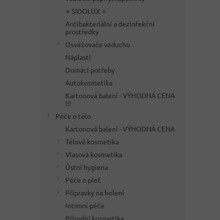
⭐ SIDOLUX ⭐
Antibakteriální a dezinfekční
prostředky
Osvěžovače vzduchu
Náplasti
Domácí potřeby
Autokosmetika
Kartonová balení - VÝHODNÁ CENA
!!!
Péče o tělo
Kartonová balení - VÝHODNÁ CENA
Tělová kosmetika
Vlasová kosmetika
Ústní hygiena
Péče o pleť
Přípravky na holení
Intimní péče
Přírodní kosmetika