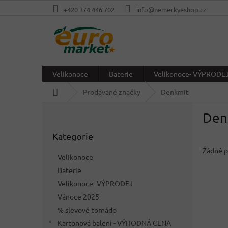
Přejít
+420 374 446 702
info@nemeckyeshop.cz
na
obsah
Velikonoce
Baterie
Velikonoce- VÝPRODE
Domů
Prodávané značky
Denkmit
P
Den
o
Přeskočit
s
Kategorie
kategorie
t
r
Žádné p
Velikonoce
a
Baterie
n
Velikonoce- VÝPRODEJ
n
í
Vánoce 2025
p
% slevové tornádo
a
Kartonová balení - VÝHODNÁ CENA