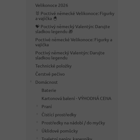
n
Velikonoce 2026
e
🐰 Poctivé německé Velikonoce: Figurky
l
a vajíčka 🐣
💝 Poctivý německý Valentýn: Darujte
sladkou legendu 🎁
Poctivé německé Velikonoce: Figurky a
vajíčka
Poctivý německý Valentýn: Darujte
sladkou legendu
Technické položky
Čerstvé pečivo
Domácnost
Baterie
Kartonová balení - VÝHODNÁ CENA
Praní
Čistící prostředky
Prostředky na nádobí / do myčky
Úklidové pomůcky
Toaletní papíry, kapesníky