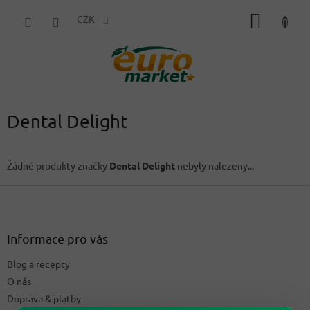
Přejít
NÁKUP
na
CZK
obsah
KOŠÍK
Dental Delight
Žádné produkty značky
Dental Delight
nebyly nalezeny...
Z
á
p
a
Informace pro vás
t
Blog a recepty
í
O nás
Doprava & platby