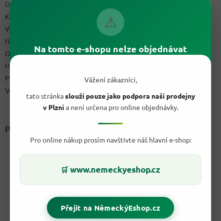
Obchodní podmínky
Kontakty
⚠
Výdejní místo
Napište nám
Na tomto e-shopu nelze objednávat
Ochrana osobních údajů GDPR
Hodnocení obchodu
Podmínky uplatnění práv z vadného plnění a reklamační řád
Vážení zákazníci,
Velkoobchod
tato stránka
slouží pouze jako podpora naší prodejny
v Plzni
a není určena pro online objednávky.
Přijímáme online platby
Pro online nákup prosím navštivte náš hlavní e-shop:
www.nemeckyeshop.cz
🛒
Přejít na NěmeckýEshop.cz