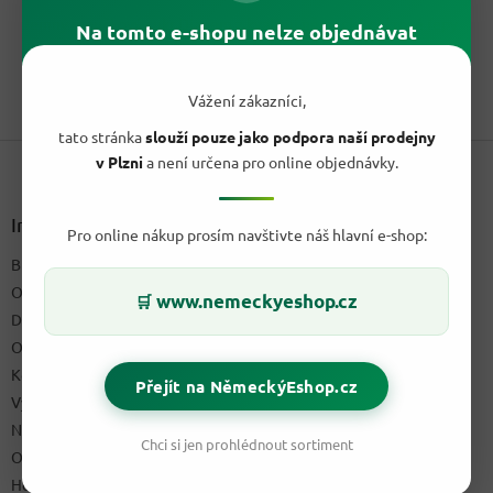
cena:
Jemný moučkový cukr Diadem z kvalitní německé cukrové řepy
Na tomto e-shopu nelze objednávat
je ideální pro krémy, glazury i dekoraci. 100% bez...
1
položek celkem
Vážení zákazníci,
O
v
tato stránka
slouží pouze jako podpora naší prodejny
Z
l
v Plzni
a není určena pro online objednávky.
á
á
d
p
a
a
Informace pro vás
c
Pro online nákup prosím navštivte náš hlavní e-shop:
t
í
Blog a recepty
í
p
O nás
r
www.nemeckyeshop.cz
🛒
v
Doprava & platby
k
Obchodní podmínky
y
Kontakty
v
Přejít na NěmeckýEshop.cz
ý
Výdejní místo
p
Napište nám
i
Chci si jen prohlédnout sortiment
Ochrana osobních údajů GDPR
s
u
Hodnocení obchodu