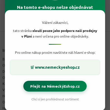
cena:
Dilly Piatti Limone 500 ml je koncentrovaný prostředek na ruční
Na tomto e-shopu nelze objednávat
mytí nádobí s citronovou vůní a odmašťovacím účinkem.
1
položek celkem
Vážení zákazníci,
O
v
tato stránka
slouží pouze jako podpora naší prodejny
Z
l
v Plzni
a není určena pro online objednávky.
á
á
d
p
a
a
Informace pro vás
c
Pro online nákup prosím navštivte náš hlavní e-shop:
t
í
Blog a recepty
í
p
O nás
r
www.nemeckyeshop.cz
🛒
v
Doprava & platby
k
Obchodní podmínky
y
Kontakty
v
Přejít na NěmeckýEshop.cz
ý
Výdejní místo
p
Napište nám
i
Chci si jen prohlédnout sortiment
Ochrana osobních údajů GDPR
s
u
Hodnocení obchodu