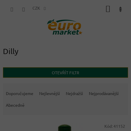
Přejít
NÁKUP
na
CZK
obsah
KOŠÍK
Dilly
OTEVŘÍT FILTR
Ř
a
Doporučujeme
Nejlevnější
Nejdražší
Nejprodávanější
z
e
Abecedně
n
í
V
p
Kód:
41152
ý