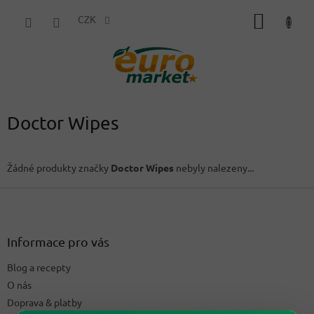
Přejít
NÁKUP
na
CZK
obsah
KOŠÍK
Doctor Wipes
Žádné produkty značky
Doctor Wipes
nebyly nalezeny...
Z
á
p
a
Informace pro vás
t
Blog a recepty
í
O nás
Doprava & platby