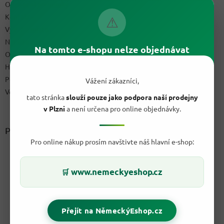
Obchodní podmínky
Kontakty
⚠
Výdejní místo
Napište nám
Na tomto e-shopu nelze objednávat
Ochrana osobních údajů GDPR
Hodnocení obchodu
Podmínky uplatnění práv z vadného plnění a reklamační řád
Vážení zákazníci,
Velkoobchod
tato stránka
slouží pouze jako podpora naší prodejny
v Plzni
a není určena pro online objednávky.
Přijímáme online platby
Pro online nákup prosím navštivte náš hlavní e-shop:
www.nemeckyeshop.cz
🛒
Přejít na NěmeckýEshop.cz