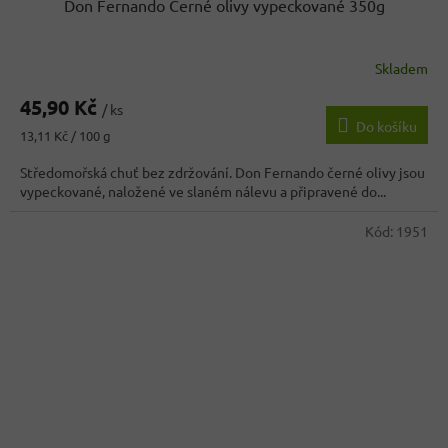
Don Fernando Černé olivy vypeckované 350g
Skladem
45,90 Kč
/ ks
Do košíku
Měrná
13,11 Kč / 100 g
cena:
Středomořská chuť bez zdržování. Don Fernando černé olivy jsou
vypeckované, naložené ve slaném nálevu a připravené do...
Kód:
1951