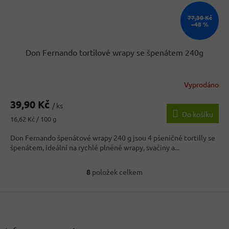
77,30 Kč
–48 %
Don Fernando tortilové wrapy se špenátem 240g
Vyprodáno
39,90 Kč
/ ks
Do košíku
Měrná
16,62 Kč / 100 g
cena:
Don Fernando špenátové wrapy 240 g jsou 4 pšeničné tortilly se
špenátem, ideální na rychlé plněné wrapy, svačiny a...
8
položek celkem
O
v
Z
l
á
á
d
p
a