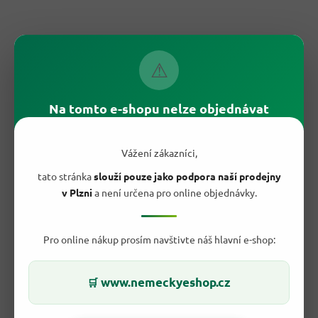
⚠
Na tomto e-shopu nelze objednávat
66,10 Kč
–32 %
Vážení zákazníci,
Don Fernando Mušle v pikantní marinádě 111g
tato stránka
slouží pouze jako podpora naší prodejny
v Plzni
a není určena pro online objednávky.
Skladem
Pro online nákup prosím navštivte náš hlavní e-shop:
44,90 Kč
/ ks
Do košíku
Měrná
40,45 Kč / 100 g
cena:
www.nemeckyeshop.cz
🛒
Don Fernando Mušle v pikantní marinádě 111 g jsou
konzervované mořské plody v praktickém balení pro rychlou
chuťovku....