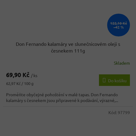
122,10 Kč
–42 %
Don Fernando kalamáry ve slunečnicovém oleji s
česnekem 111g
Skladem
Průměrné
hodnocení
69,90 Kč
produktu
/ ks
Do košíku
je
Měrná
62,97 Kč / 100 g
4,0
cena:
z
Proměňte obyčejné pohoštění v malé tapas. Don Fernando
5
kalamáry s česnekem jsou připravené k podávání, výrazné,...
hvězdiček.
Kód:
97799