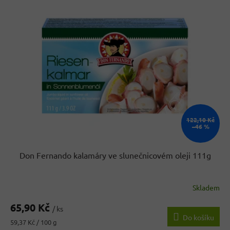
r
p
o
i
d
s
u
p
k
r
t
o
ů
d
u
k
t
ů
122,10 Kč
–46 %
Don Fernando kalamáry ve slunečnicovém oleji 111g
Skladem
Průměrné
hodnocení
65,90 Kč
produktu
/ ks
Do košíku
je
Měrná
59,37 Kč / 100 g
5,0