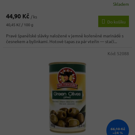
Skladem
Průměrné
hodnocení
44,90 Kč
produktu
/ ks
Do košíku
je
Měrná
40,45 Kč / 100 g
4,8
cena:
z
Pravé španělské slávky naložené v jemně kořeněné marinádě s
5
česnekem a bylinkami. Hotové tapas za pár vteřin — stačí...
hvězdiček.
Kód:
52088
66,10 Kč
–24 %