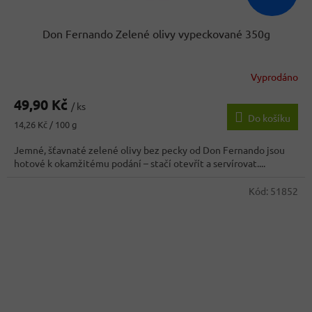
Don Fernando Zelené olivy vypeckované 350g
Vyprodáno
49,90 Kč
/ ks
Do košíku
Měrná
14,26 Kč / 100 g
cena:
Jemné, šťavnaté zelené olivy bez pecky od Don Fernando jsou
hotové k okamžitému podání – stačí otevřít a servírovat....
Kód:
51852