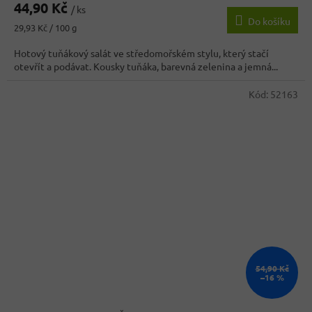
44,90 Kč
produktu
/ ks
Do košíku
je
Měrná
29,93 Kč / 100 g
3,4
cena:
z
Hotový tuňákový salát ve středomořském stylu, který stačí
5
otevřít a podávat. Kousky tuňáka, barevná zelenina a jemná...
hvězdiček.
Kód:
52163
54,90 Kč
–16 %