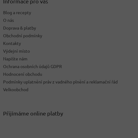
a
Informace pro vás
c
t
í
Blog a recepty
í
p
O nás
r
v
Doprava & platby
k
Obchodní podmínky
y
Kontakty
v
ý
Výdejní místo
p
Napište nám
i
Ochrana osobních údajů GDPR
s
u
Hodnocení obchodu
Podmínky uplatnění práv z vadného plnění a reklamační řád
Velkoobchod
Přijímáme online platby