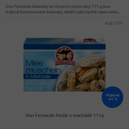
cena:
z
Don Fernando kalamáry ve slunečnicovém oleji 111 g jsou
5
krájené konzervované kalamáry, ideální jako rychlé tapas nebo...
hvězdiček.
Kód:
1791
77,30 Kč
–41 %
Don Fernando Mušle v marinádě 111g