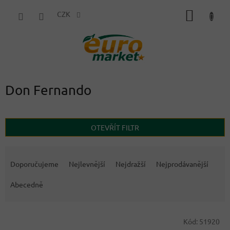
Přejít
NÁKUP
na
CZK
obsah
KOŠÍK
Don Fernando
OTEVŘÍT FILTR
Ř
a
Doporučujeme
Nejlevnější
Nejdražší
Nejprodávanější
z
e
Abecedně
n
í
V
p
Kód:
51920
ý