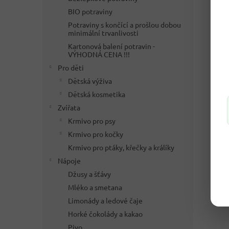
BIO potraviny
Potraviny s končící a prošlou dobou
minimální trvanlivosti
Kartonová balení potravin -
VÝHODNÁ CENA !!!
Pro děti
Dětská výživa
Dětská kosmetika
Zvířata
Krmivo pro psy
Krmivo pro kočky
Krmivo pro ptáky, křečky a králíky
Nápoje
Džusy a šťávy
Mléko a smetana
Limonády a ledové čaje
Horké čokolády a kakao
Pivo