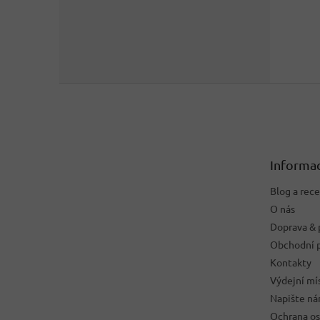
Z
á
p
a
t
Informac
í
Blog a rec
O nás
Doprava & 
Obchodní 
Kontakty
Výdejní mí
Napište n
Ochrana os