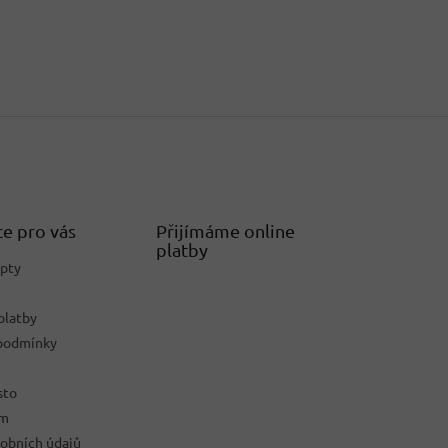
e pro vás
Přijímáme online
platby
epty
platby
podmínky
sto
ám
obních údajů