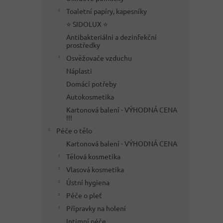
Toaletní papíry, kapesníky
⭐ SIDOLUX ⭐
Antibakteriální a dezinfekční
prostředky
Osvěžovače vzduchu
Náplasti
Domácí potřeby
Autokosmetika
Kartonová balení - VÝHODNÁ CENA
!!!
Péče o tělo
Kartonová balení - VÝHODNÁ CENA
Tělová kosmetika
Vlasová kosmetika
Ústní hygiena
Péče o pleť
Přípravky na holení
Intimní péče