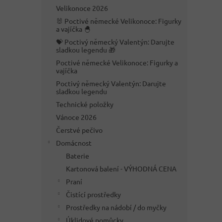
n
Velikonoce 2026
e
🐰 Poctivé německé Velikonoce: Figurky
l
a vajíčka 🐣
💝 Poctivý německý Valentýn: Darujte
sladkou legendu 🎁
Poctivé německé Velikonoce: Figurky a
vajíčka
Poctivý německý Valentýn: Darujte
sladkou legendu
Technické položky
Vánoce 2026
Čerstvé pečivo
Domácnost
Baterie
Kartonová balení - VÝHODNÁ CENA
Praní
Čistící prostředky
Prostředky na nádobí / do myčky
Úklidové pomůcky