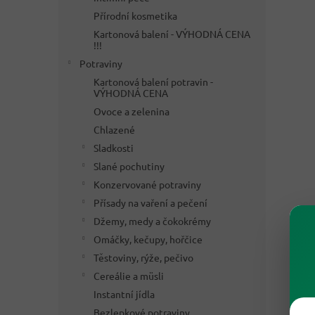
Přírodní kosmetika
Kartonová balení - VÝHODNÁ CENA
!!!
Potraviny
Kartonová balení potravin -
VÝHODNÁ CENA
Ovoce a zelenina
Chlazené
Sladkosti
Slané pochutiny
Konzervované potraviny
Přísady na vaření a pečení
Džemy, medy a čokokrémy
Omáčky, kečupy, hořčice
Těstoviny, rýže, pečivo
Cereálie a müsli
Instantní jídla
Bezlepkové potraviny