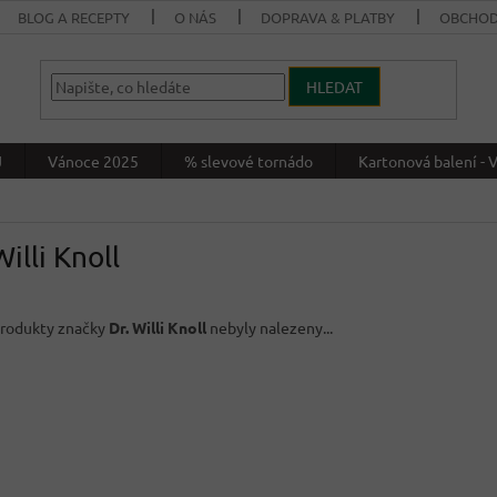
BLOG A RECEPTY
O NÁS
DOPRAVA & PLATBY
OBCHOD
HLEDAT
J
Vánoce 2025
% slevové tornádo
Kartonová balení 
Willi Knoll
rodukty značky
Dr. Willi Knoll
nebyly nalezeny...