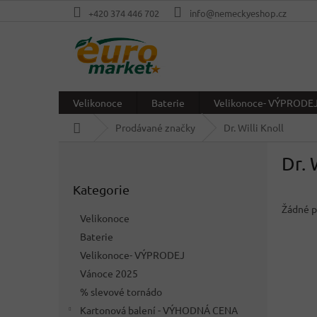
Přejít
+420 374 446 702
info@nemeckyeshop.cz
na
obsah
Velikonoce
Baterie
Velikonoce- VÝPRODE
Domů
Prodávané značky
Dr. Willi Knoll
P
Dr. 
o
Přeskočit
s
Kategorie
kategorie
t
r
Žádné p
Velikonoce
a
Baterie
n
Velikonoce- VÝPRODEJ
n
í
Vánoce 2025
p
% slevové tornádo
a
Kartonová balení - VÝHODNÁ CENA