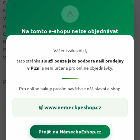
Obchodní podmínky
Kontakty
⚠
Výdejní místo
Napište nám
Na tomto e-shopu nelze objednávat
Ochrana osobních údajů GDPR
Hodnocení obchodu
Podmínky uplatnění práv z vadného plnění a reklamační řád
Vážení zákazníci,
Velkoobchod
tato stránka
slouží pouze jako podpora naší prodejny
v Plzni
a není určena pro online objednávky.
Přijímáme online platby
Pro online nákup prosím navštivte náš hlavní e-shop:
www.nemeckyeshop.cz
🛒
Přejít na NěmeckýEshop.cz