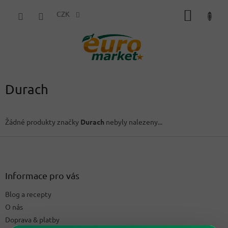
Přejít
NÁKUP
na
CZK
obsah
KOŠÍK
Durach
Žádné produkty značky
Durach
nebyly nalezeny...
Z
á
p
a
Informace pro vás
t
Blog a recepty
í
O nás
Doprava & platby