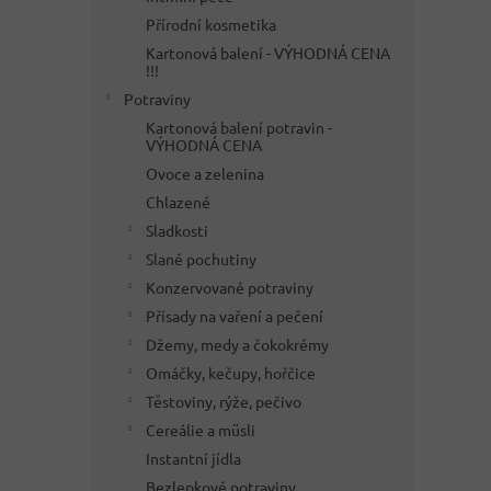
Přírodní kosmetika
Kartonová balení - VÝHODNÁ CENA
!!!
Potraviny
Kartonová balení potravin -
VÝHODNÁ CENA
Ovoce a zelenina
Chlazené
Sladkosti
Slané pochutiny
Konzervované potraviny
Přísady na vaření a pečení
Džemy, medy a čokokrémy
Omáčky, kečupy, hořčice
Těstoviny, rýže, pečivo
Cereálie a müsli
Instantní jídla
Bezlepkové potraviny