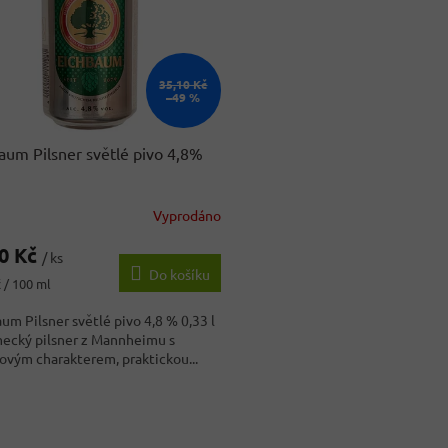
35,10 Kč
–49 %
aum Pilsner světlé pivo 4,8%
Vyprodáno
90 Kč
/ ks
Do košíku
 / 100 ml
um Pilsner světlé pivo 4,8 % 0,33 l
mecký pilsner z Mannheimu s
vým charakterem, praktickou...
O
v
l