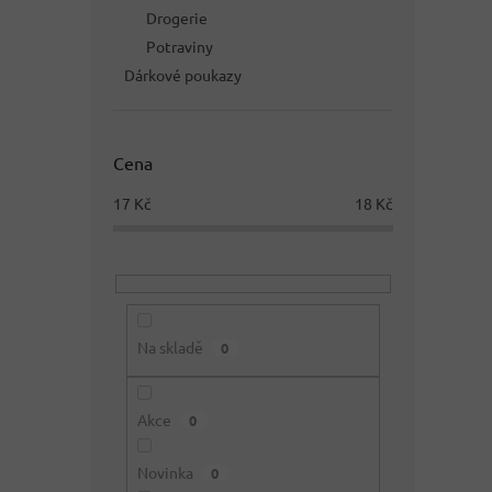
Drogerie
Potraviny
Dárkové poukazy
Cena
17
Kč
18
Kč
Na skladě
0
Akce
0
Novinka
0