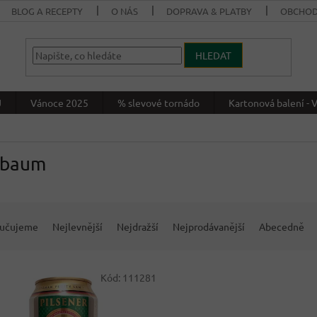
BLOG A RECEPTY
O NÁS
DOPRAVA & PLATBY
OBCHOD
HLEDAT
J
Vánoce 2025
% slevové tornádo
Kartonová balení 
hbaum
učujeme
Nejlevnější
Nejdražší
Nejprodávanější
Abecedně
Kód:
111281