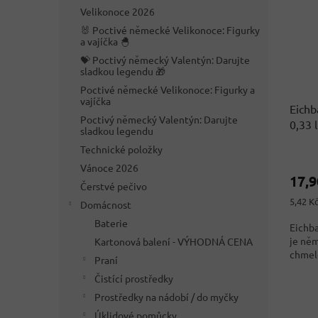
i
r
n
Velikonoce 2026
s
o
e
p
🐰 Poctivé německé Velikonoce: Figurky
d
l
a vajíčka 🐣
r
u
💝 Poctivý německý Valentýn: Darujte
o
k
sladkou legendu 🎁
d
t
Poctivé německé Velikonoce: Figurky a
u
ů
vajíčka
k
Eichb
Poctivý německý Valentýn: Darujte
t
0,33 l
sladkou legendu
ů
Technické položky
Vánoce 2026
17,
Čerstvé pečivo
Měrná
5,42 Kč
Domácnost
cena:
Baterie
Eichba
je ně
Kartonová balení - VÝHODNÁ CENA
chmelo
Praní
Čistící prostředky
Prostředky na nádobí / do myčky
Úklidové pomůcky