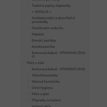
Toaletní papíry, kapesníky
⭐ SIDOLUX ⭐
Antibakteriální a dezinfekční
prostředky
Osvěžovače vzduchu
Náplasti
Domácí potřeby
Autokosmetika
Kartonová balení - VÝHODNÁ CENA
!!!
Péče o tělo
Kartonová balení - VÝHODNÁ CENA
Tělová kosmetika
Vlasová kosmetika
Ústní hygiena
Péče o pleť
Přípravky na holení
Intimní péče