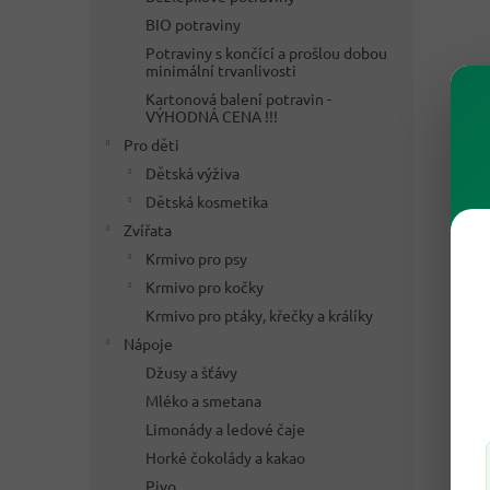
BIO potraviny
Potraviny s končící a prošlou dobou
minimální trvanlivosti
Kartonová balení potravin -
VÝHODNÁ CENA !!!
Pro děti
Dětská výživa
Dětská kosmetika
Zvířata
Krmivo pro psy
Krmivo pro kočky
Krmivo pro ptáky, křečky a králíky
Nápoje
Džusy a šťávy
Mléko a smetana
Limonády a ledové čaje
Horké čokolády a kakao
Pivo