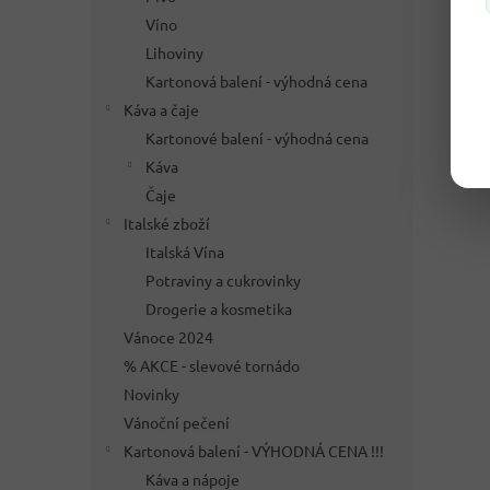
Víno
Lihoviny
Kartonová balení - výhodná cena
Káva a čaje
Kartonové balení - výhodná cena
Káva
Čaje
Italské zboží
Italská Vína
Potraviny a cukrovinky
Drogerie a kosmetika
Vánoce 2024
% AKCE - slevové tornádo
Novinky
Vánoční pečení
Kartonová balení - VÝHODNÁ CENA !!!
Káva a nápoje