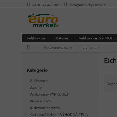
Přejít
+420 374 446 702
info@nemeckyeshop.cz
na
obsah
Velikonoce
Baterie
Velikonoce- VÝPRODE
Domů
Prodávané značky
Eichbaum
P
Eic
o
Přeskočit
s
Kategorie
kategorie
t
Ř
r
Velikonoce
a
a
Dopor
Baterie
z
n
e
Velikonoce- VÝPRODEJ
n
V
n
í
Vánoce 2025
ý
í
p
% slevové tornádo
p
p
a
Kartonová balení - VÝHODNÁ CENA