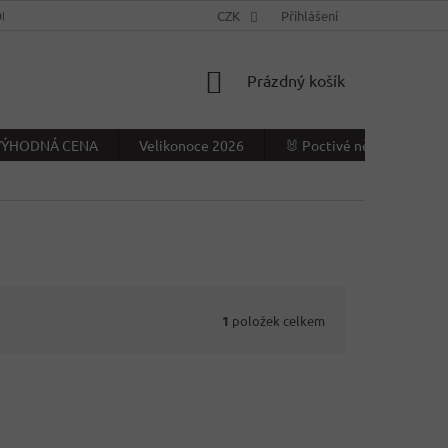
NÍ PODMÍNKY
KONTAKTY
CZK
VÝDEJNÍ MÍSTO
Přihlášení
NAPIŠTE NÁ
NÁKUPNÍ
Prázdný košík
KOŠÍK
- VÝHODNÁ CENA
Velikonoce 2026
🐰 Poctivé německé Veliko
1
položek celkem