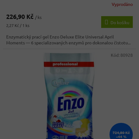
Vyprodáno
226,90 Kč
/ ks
Do košíku
Měrná
2,27 Kč / 1 ks
cena:
Enzymatický prací gel Enzo Deluxe Elite Universal April
Moments — 6 specializovaných enzymů pro dokonalou čistotu...
Kód:
80928
724,80 Kč
–44 %