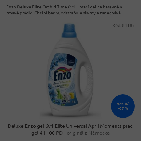
cena:
Enzo Deluxe Elite Orchid Time 6v1 – prací gel na barevné a
tmavé prádlo. Chrání barvy, odstraňuje skvrny a zanechává...
Kód:
81185
363 Kč
–37 %
Deluxe Enzo gel 6v1 Elite Universal April Moments prací
gel 4 l 100 PD
- originál z Německa