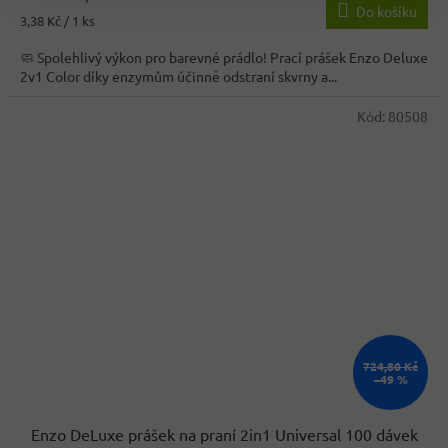
Do košíku
Měrná
3,38 Kč / 1 ks
cena:
🧼 Spolehlivý výkon pro barevné prádlo! Prací prášek Enzo Deluxe
2v1 Color díky enzymům účinně odstraní skvrny a...
Kód:
80508
724,80 Kč
–49 %
Enzo DeLuxe prášek na praní 2in1 Universal 100 dávek