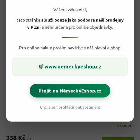
Kód:
80492
Vážení zákazníci,
tato stránka
slouží pouze jako podpora naší prodejny
v Plzni
a není určena pro online objednávky.
Pro online nákup prosím navštivte náš hlavní e-shop:
www.nemeckyeshop.cz
🛒
724,80 Kč
–53 %
Přejít na NěmeckýEshop.cz
Enzo DeLuxe prášek na praní 2in1 Color 100 dávek 7,1 kg
Chci si jen prohlédnout sortiment
- vylepšené složení
Skladem
338 Kč
/ ks