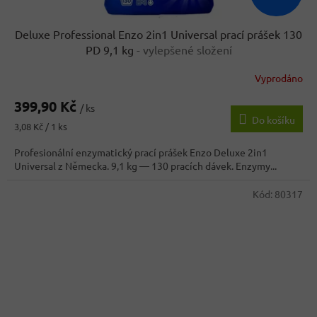
Deluxe Professional Enzo 2in1 Universal prací prášek 130
PD 9,1 kg
- vylepšené složení
Vyprodáno
399,90 Kč
/ ks
Do košíku
Měrná
3,08 Kč / 1 ks
cena:
Profesionální enzymatický prací prášek Enzo Deluxe 2in1
Universal z Německa. 9,1 kg — 130 pracích dávek. Enzymy...
Kód:
80317