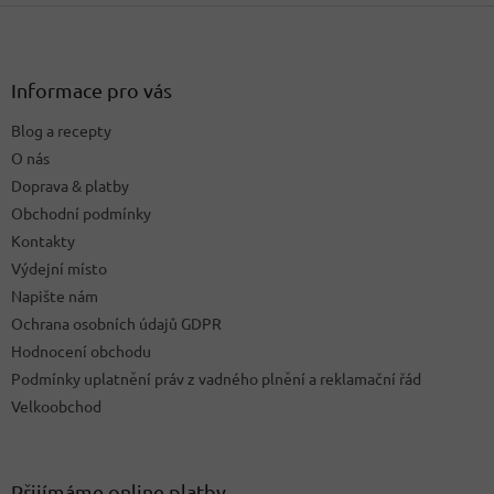
Z
l
á
á
d
p
a
a
Informace pro vás
c
t
í
Blog a recepty
í
p
O nás
r
v
Doprava & platby
k
Obchodní podmínky
y
Kontakty
v
ý
Výdejní místo
p
Napište nám
i
Ochrana osobních údajů GDPR
s
u
Hodnocení obchodu
Podmínky uplatnění práv z vadného plnění a reklamační řád
Velkoobchod
Přijímáme online platby