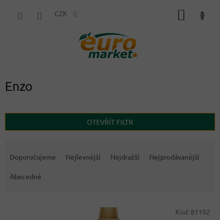
Přejít
NÁKUP
na
CZK
obsah
KOŠÍK
Enzo
OTEVŘÍT FILTR
Ř
a
Doporučujeme
Nejlevnější
Nejdražší
Nejprodávanější
z
e
Abecedně
n
í
V
p
Kód:
81192
ý