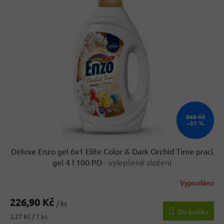
r
p
o
i
d
s
u
p
k
r
t
o
ů
d
u
k
t
ů
363 Kč
–37 %
Deluxe Enzo gel 6v1 Elite Color & Dark Orchid Time prací
gel 4 l 100 PD
- vylepšené složení
Vyprodáno
226,90 Kč
/ ks
Do košíku
Měrná
2,27 Kč / 1 ks