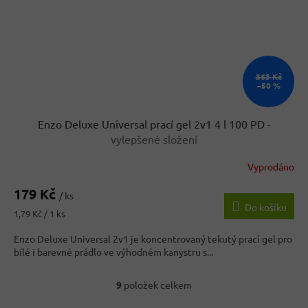
363 Kč
–50 %
Enzo Deluxe Universal prací gel 2v1 4 l 100 PD
-
vylepšené složení
Vyprodáno
179 Kč
/ ks
Do košíku
Měrná
1,79 Kč / 1 ks
cena:
Enzo Deluxe Universal 2v1 je koncentrovaný tekutý prací gel pro
bílé i barevné prádlo ve výhodném kanystru s...
9
položek celkem
O
v