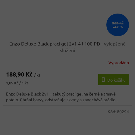
363 Kč
–47 %
Enzo Deluxe Black prací gel 2v1 4 l 100 PD
- vylepšené
složení
Vyprodáno
188,90 Kč
/ ks
Do košíku
Měrná
1,89 Kč / 1 ks
cena:
Enzo Deluxe Black 2v1 – tekutý prací gel na černé a tmavé
prádlo. Chrání barvy, odstraňuje skvrny a zanechává prádlo...
Kód:
80294