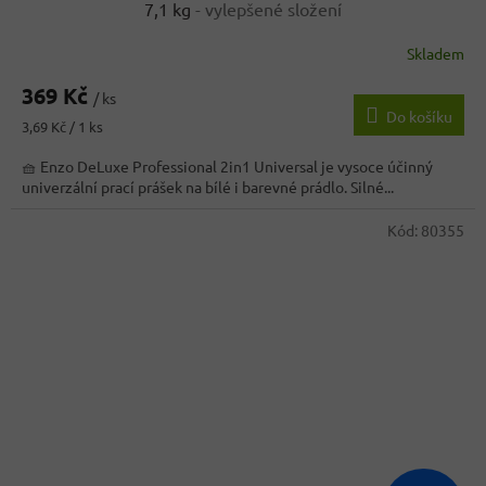
7,1 kg
- vylepšené složení
Skladem
369 Kč
/ ks
Do košíku
Měrná
3,69 Kč / 1 ks
cena:
🧺 Enzo DeLuxe Professional 2in1 Universal je vysoce účinný
univerzální prací prášek na bílé i barevné prádlo. Silné...
Kód:
80355