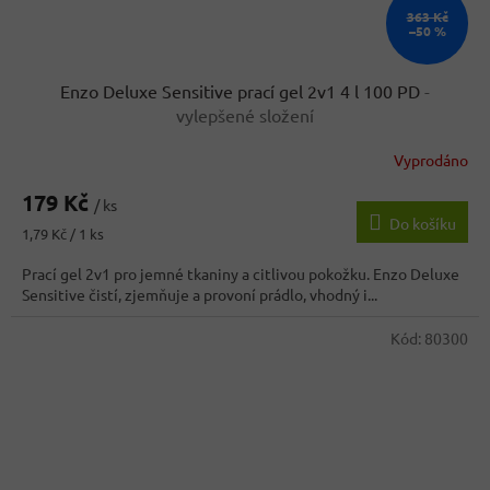
363 Kč
–50 %
Enzo Deluxe Sensitive prací gel 2v1 4 l 100 PD
-
vylepšené složení
Vyprodáno
179 Kč
/ ks
Do košíku
Měrná
1,79 Kč / 1 ks
cena:
Prací gel 2v1 pro jemné tkaniny a citlivou pokožku. Enzo Deluxe
Sensitive čistí, zjemňuje a provoní prádlo, vhodný i...
Kód:
80300