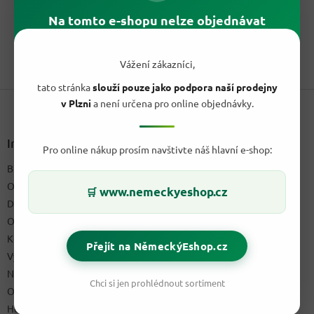
cena:
Autentický chuťový zážitek ze slunné Galicie. Estrella Galicia
Na tomto e-shopu nelze objednávat
Especial je lehké světlé pivo typu Helles s jemnou...
1
položek celkem
Vážení zákazníci,
O
v
tato stránka
slouží pouze jako podpora naší prodejny
Z
l
v Plzni
a není určena pro online objednávky.
á
á
d
p
a
a
Informace pro vás
c
Pro online nákup prosím navštivte náš hlavní e-shop:
t
í
Blog a recepty
í
p
O nás
r
www.nemeckyeshop.cz
🛒
v
Doprava & platby
k
Obchodní podmínky
y
Kontakty
v
Přejít na NěmeckýEshop.cz
ý
Výdejní místo
p
Napište nám
i
Chci si jen prohlédnout sortiment
Ochrana osobních údajů GDPR
s
u
Hodnocení obchodu