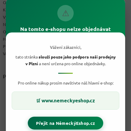
Obchodní podmínky
Kontakty
⚠
Výdejní místo
Napište nám
Na tomto e-shopu nelze objednávat
Ochrana osobních údajů GDPR
Hodnocení obchodu
Podmínky uplatnění práv z vadného plnění a reklamační řád
Vážení zákazníci,
Velkoobchod
tato stránka
slouží pouze jako podpora naší prodejny
v Plzni
a není určena pro online objednávky.
Přijímáme online platby
Pro online nákup prosím navštivte náš hlavní e-shop:
www.nemeckyeshop.cz
🛒
Přejít na NěmeckýEshop.cz