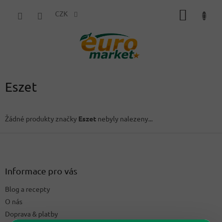
Přejít
NÁKUP
na
CZK
obsah
KOŠÍK
Eszet
Žádné produkty značky
Eszet
nebyly nalezeny...
Z
á
p
a
Informace pro vás
t
Blog a recepty
í
O nás
Doprava & platby